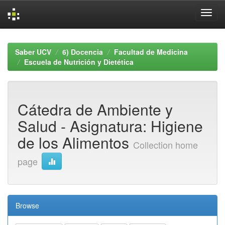
Skip
navigation
Saber UCV
6) Docencia
Facultad de Medicina
Escuela de Nutrición y Dietética
Cátedra de Ambiente y
Salud - Asignatura: Higiene
de los Alimentos
Collection home
page
Browse