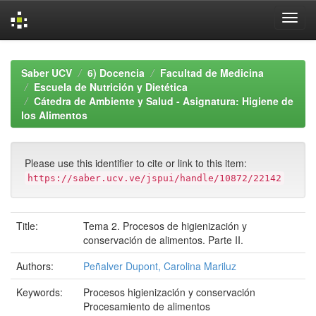
Skip
navigation
Saber UCV
6) Docencia
Facultad de Medicina
Escuela de Nutrición y Dietética
Cátedra de Ambiente y Salud - Asignatura: Higiene de
los Alimentos
Please use this identifier to cite or link to this item:
https://saber.ucv.ve/jspui/handle/10872/22142
Title:
Tema 2. Procesos de higienización y
conservación de alimentos. Parte II.
Authors:
Peñalver Dupont, Carolina Mariluz
Keywords:
Procesos higienización y conservación
Procesamiento de alimentos