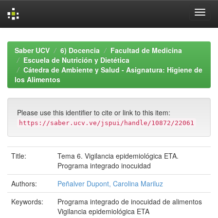
Skip
navigation
Saber UCV
6) Docencia
Facultad de Medicina
Escuela de Nutrición y Dietética
Cátedra de Ambiente y Salud - Asignatura: Higiene de
los Alimentos
Please use this identifier to cite or link to this item:
https://saber.ucv.ve/jspui/handle/10872/22061
Title:
Tema 6. Vigilancia epidemiológica ETA.
Programa integrado inocuidad
Authors:
Peñalver Dupont, Carolina Mariluz
Keywords:
Programa integrado de inocuidad de alimentos
Vigilancia epidemiológica ETA