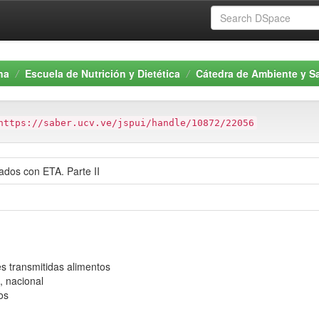
na
Escuela de Nutrición y Dietética
Cátedra de Ambiente y Sa
https://saber.ucv.ve/jspui/handle/10872/22056
ados con ETA. Parte II
es transmitidas alimentos
, nacional
os