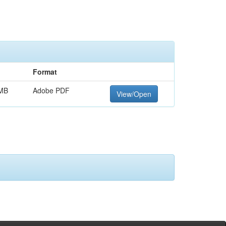
Format
 MB
Adobe PDF
View/Open