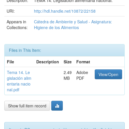
Description:
TEMA 14: Legislación alimentaria nacional.
URI:
http://hdl.handle.net/10872/22158
Appears in
Cátedra de Ambiente y Salud - Asignatura:
Collections:
Higiene de los Alimentos
Files in This Item:
File
Description
Size
Format
Tema 14. Le
2.49
Adobe
View/Open
gislación alim
MB
PDF
entaria nacio
nal.pdf
Show full item record