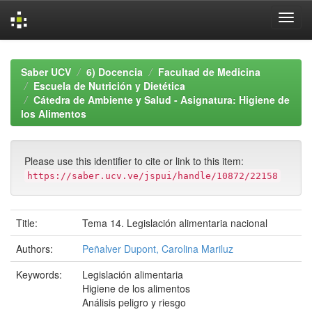
Skip
navigation
Saber UCV
6) Docencia
Facultad de Medicina
Escuela de Nutrición y Dietética
Cátedra de Ambiente y Salud - Asignatura: Higiene de
los Alimentos
Please use this identifier to cite or link to this item:
https://saber.ucv.ve/jspui/handle/10872/22158
Title:
Tema 14. Legislación alimentaria nacional
Authors:
Peñalver Dupont, Carolina Mariluz
Keywords:
Legislación alimentaria
Higiene de los alimentos
Análisis peligro y riesgo