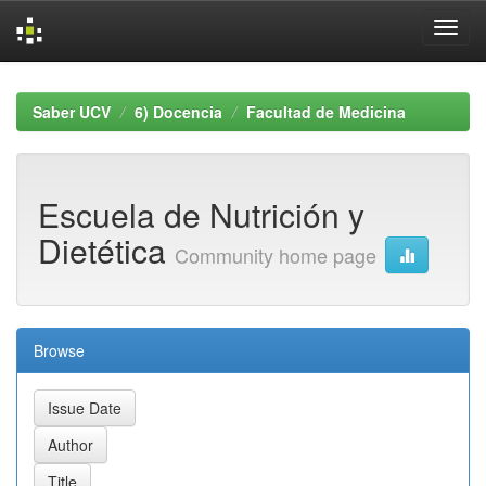
Skip
navigation
Saber UCV
6) Docencia
Facultad de Medicina
Escuela de Nutrición y
Dietética
Community home page
Browse