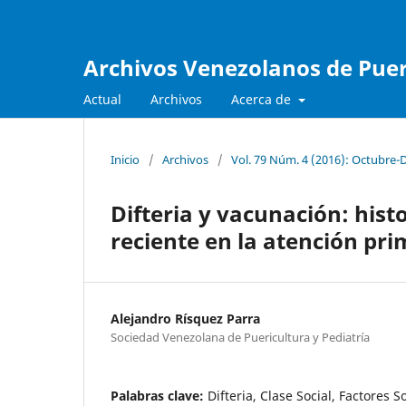
Archivos Venezolanos de Pueri
Actual
Archivos
Acerca de
Inicio
/
Archivos
/
Vol. 79 Núm. 4 (2016): Octubre-
Difteria y vacunación: hist
reciente en la atención pri
Alejandro Rísquez Parra
Sociedad Venezolana de Puericultura y Pediatría
Palabras clave:
Difteria, Clase Social, Factores 