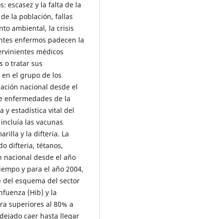
: escasez y la falta de la
de la población, fallas
to ambiental, la crisis
ientes enfermos padecen la
ervinientes médicos
s o tratar sus
 en el grupo de los
ación nacional desde el
e enfermedades de la
y estadística vital del
 incluía las vacunas
rilla y la difteria. La
o difteria, tétanos,
n nacional desde el año
iempo y para el año 2004,
 del esquema del sector
nfuenza (Hib) y la
ura superiores al 80% a
dejado caer hasta llegar