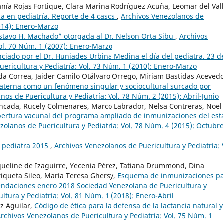
fanía Rojas Fortique, Clara Marina Rodríguez Acuña, Leomar del Val
a en pediatría. Reporte de 4 casos
,
Archivos Venezolanos de
2014): Enero-Marzo
stavo H. Machado” otorgada al Dr. Nelson Orta Sibu
,
Archivos
Vol. 70 Núm. 1 (2007): Enero-Marzo
ciado por el Dr. Huniades Urbina Medina el día del pediatra. 23 d
ericultura y Pediatría: Vol. 73 Núm. 1 (2010): Enero-Marzo
da Correa, Jaider Camilo Otálvaro Orrego, Miriam Bastidas Acevedo
materna como un fenómeno singular y sociocultural surcado por
nos de Puericultura y Pediatría: Vol. 78 Núm. 2 (2015): Abril-Junio
oncada, Rucely Colmenares, Marco Labrador, Nelsa Contreras, Noel
ertura vacunal del programa ampliado de inmunizaciones del est
zolanos de Puericultura y Pediatría: Vol. 78 Núm. 4 (2015): Octubre
l pediatra 2015
,
Archivos Venezolanos de Puericultura y Pediatría: 
acqueline de Izaguirre, Yecenia Pérez, Tatiana Drummond, Dina
riqueta Sileo, María Teresa Ghersy,
Esquema de inmunizaciones p
endaciones enero 2018 Sociedad Venezolana de Puericultura y
ltura y Pediatría: Vol. 81 Núm. 1 (2018): Enero-Abril
z Aguilar,
Código de ética para la defensa de la lactancia natural y
rchivos Venezolanos de Puericultura y Pediatría: Vol. 75 Núm. 1