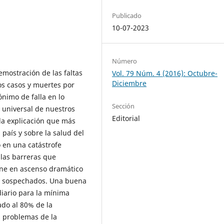
Publicado
10-07-2023
Número
emostración de las faltas
Vol. 79 Núm. 4 (2016): Octubre-
Diciembre
los casos y muertes por
nimo de falla en lo
Sección
n universal de nuestros
Editorial
 la explicación que más
 país y sobre la salud del
o en una catástrofe
 las barreras que
ene en ascenso dramático
no sospechados. Una buena
diario para la mínima
ado al 80% de la
s problemas de la