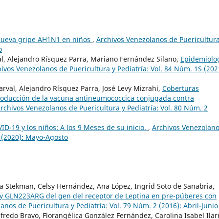
nueva gripe AH1N1 en niños
,
Archivos Venezolanos de Puericultura
o
al, Alejandro Rísquez Parra, Mariano Fernández Silano,
Epidemiolo
ivos Venezolanos de Puericultura y Pediatría: Vol. 84 Núm. 1S (202
arval, Alejandro Rísquez Parra, José Levy Mizrahi,
Coberturas
roducción de la vacuna antineumococcica conjugada contra
rchivos Venezolanos de Puericultura y Pediatría: Vol. 80 Núm. 2
D-19 y los niños: A los 9 Meses de su inicio.
,
Archivos Venezolan
2 (2020): Mayo-Agosto
a Stekman, Celsy Hernández, Ana López, Ingrid Soto de Sanabria,
y GLN223ARG del gen del receptor de Leptina en pre-púberes con
anos de Puericultura y Pediatría: Vol. 79 Núm. 2 (2016): Abril-Junio
fredo Bravo, Florangélica González Fernández, Carolina Isabel Ilar