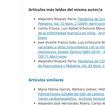
Artículos más leídos del mismo autor/a
Alejandro Rísquez Parra,
Pandemia de la 
Pediatría: Vol. 72 Núm. 2 (2009): Abril-Juni
Carlos D’Suze, Luis Rafael Echezuría Marv
de la enfermedad diarreica en niños
,
Arch
Enero
José Vicente Franco Soto, Luis Echezuría M
vacunales a otros inmunógenos con la int
neumococo. Estado Táchira (2007-2014)
,
A
(2017): Abril-Junio
Alejandro Rísquez Parra,
Pandemia de COVI
de Puericultura y Pediatría: Vol. 83 Núm. 
Artículos similares
María Fátima Garcés, Bárbara Gomez, Hild
Polimorfismos G2548A del Gen de Leptina 
riesgo cardiometabólico
,
Archivos Venezol
Alejandro José Hernández Rivero, Carlos Al