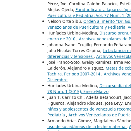
Pérez, Ivet Carolina Galdón Palacios, Este
Mejías Ojeda,
Funduplicatura laparoscópic
Puericultura y Pediatría: Vol. 77 Núm. 1 (
Nelson Orta Sibú,
Orden al mérito “Dr. Gu
Venezolanos de Puericultura y Pediatría: 
Huníades Urbina-Medina,
Discurso pronun
enero de 2010
,
Archivos Venezolanos de Pu
Johanna Isabel Trujillo, Fernando Peñaran
Julio Nicolás Torres Ospina,
La lactancia 
diferencias y tensiones
,
Archivos Venezola
José Franco-Soto, Greisy Ramirez, Irma M
Calderón, Alejandro Risquez,
Metas de cob
Tachira. Periodo 2007-2014
,
Archivos Vene
Diciembre
Huníades Urbina-Medina,
Discurso día de
78 Núm. 1 (2015): Enero-Marzo
Juan T. Carrizo Ch., Adelfa Betancourt, J
Figueroa, Alejandro Rísquez, José Levy, En
niños y adolescentes de Venezuela recom
Pediatría
,
Archivos Venezolanos de Puericu
Armando Arias Gómez, Magdalena Sánche
uso de sucedáneos de la leche materna
,
A