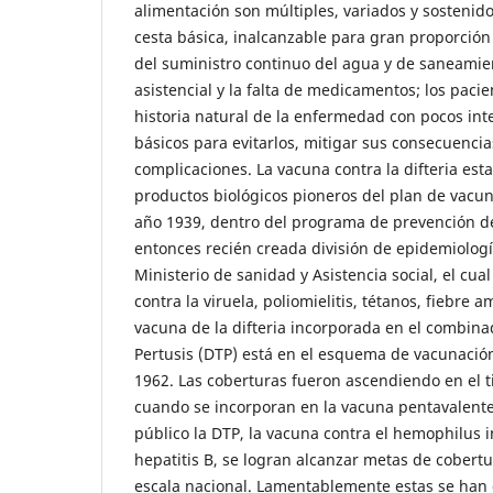
alimentación son múltiples, variados y sostenidos
cesta básica, inalcanzable para gran proporción 
del suministro continuo del agua y de saneamien
asistencial y la falta de medicamentos; los pac
historia natural de la enfermedad con pocos int
básicos para evitarlos, mitigar sus consecuencia
complicaciones. La vacuna contra la difteria esta
productos biológicos pioneros del plan de vacun
año 1939, dentro del programa de prevención d
entonces recién creada división de epidemiología 
Ministerio de sanidad y Asistencia social, el cual
contra la viruela, poliomielitis, tétanos, fiebre ama
vacuna de la difteria incorporada en el combinad
Pertusis (DTP) está en el esquema de vacunació
1962. Las coberturas fueron ascendiendo en el t
cuando se incorporan en la vacuna pentavalente
público la DTP, la vacuna contra el hemophilus i
hepatitis B, se logran alcanzar metas de cobert
escala nacional. Lamentablemente estas se han 