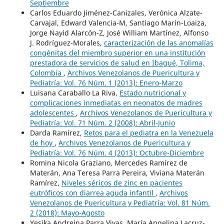
Septiembre
Carlos Eduardo Jiménez-Canizales, Verónica Alzate-
Carvajal, Edward Valencia-M, Santiago Marín-Loaiza,
Jorge Nayid Alarcón-Z, José William Martínez, Alfonso
J. Rodríguez-Morales,
caracterización de las anomalías
congénitas del miembro superior en una institución
prestadora de servicios de salud en Ibagué, Tolima,
Colombia
,
Archivos Venezolanos de Puericultura y
Pediatría: Vol. 76 Núm. 1 (2013): Enero-Marzo
Luisana Caraballo La Riva,
Estado nutricional y
complicaciones inmediatas en neonatos de madres
adolescentes
,
Archivos Venezolanos de Puericultura y
Pediatría: Vol. 71 Núm. 2 (2008): Abril-Junio
Darda Ramírez,
Retos para el pediatra en la Venezuela
de hoy
,
Archivos Venezolanos de Puericultura y
Pediatría: Vol. 76 Núm. 4 (2013): Octubre-Diciembre
Romina Nicola Graziano, Mercedes Ramírez de
Materán, Ana Teresa Parra Pereira, Viviana Materán
Ramírez,
Niveles séricos de zinc en pacientes
eutróficos con diarrea aguda infantil
,
Archivos
Venezolanos de Puericultura y Pediatría: Vol. 81 Núm.
2 (2018): Mayo-Agosto
Yesika Andreina Parra Vivas, María Angelina Lacruz-