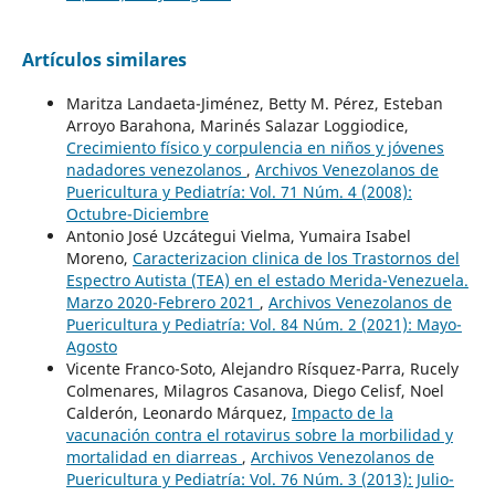
Artículos similares
Maritza Landaeta-Jiménez, Betty M. Pérez, Esteban
Arroyo Barahona, Marinés Salazar Loggiodice,
Crecimiento físico y corpulencia en niños y jóvenes
nadadores venezolanos
,
Archivos Venezolanos de
Puericultura y Pediatría: Vol. 71 Núm. 4 (2008):
Octubre-Diciembre
Antonio José Uzcátegui Vielma, Yumaira Isabel
Moreno,
Caracterizacion clinica de los Trastornos del
Espectro Autista (TEA) en el estado Merida-Venezuela.
Marzo 2020-Febrero 2021
,
Archivos Venezolanos de
Puericultura y Pediatría: Vol. 84 Núm. 2 (2021): Mayo-
Agosto
Vicente Franco-Soto, Alejandro Rísquez-Parra, Rucely
Colmenares, Milagros Casanova, Diego Celisf, Noel
Calderón, Leonardo Márquez,
Impacto de la
vacunación contra el rotavirus sobre la morbilidad y
mortalidad en diarreas
,
Archivos Venezolanos de
Puericultura y Pediatría: Vol. 76 Núm. 3 (2013): Julio-