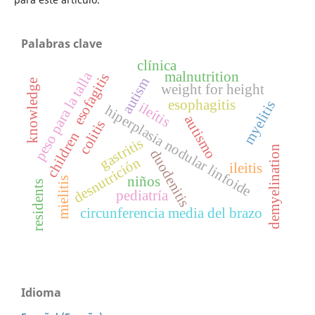
Palabras clave
clínica
malnutrition
peso para la talla
esofagitis
autism
knowledge
weight for height
esophagitis
myelitis
ileítis
hiperplasia nodular linfoide
autismo
colitis
children
gastritis
demyelination
duodenitis
desnutrición
ileitis
niños
mielitis
residents
pediatría
circunferencia media del brazo
Idioma