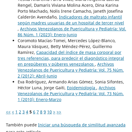
Rengel, Damaris Viviana Molina Acero, Dina Karina
Porto Machado, Nolis Irene Camacho, Janeth Josefina
Calderón Avendaño,
Indicadores de maltrato infantil
según madres usuarias de un hospital de tercer nivel
,
Archivos Venezolanos de Puericultura y Pediatría: Vol.
86 Núm. 1 (2023): Enero-Junio
Coromoto Macías-Tomei, Mercedes López-Blanco,
Maura Vásquez, Betty Méndez-Pérez, Guillermo
Ramírez,
Capacidad del índice de masa corporal por
tres referencias, para predecir el diagnóstico integral
en prepúberes y púberes venezolanos
,
Archivos
Venezolanos de Puericultura y Pediatría: Vol. 75 Núm.
2 (2012): Abril-Junio
Eva Rodríguez, Armando Arias Gómez, Sonia Sifontes,
Héctor Luna, Jorge Gaiti,
Epidemiología
,
Archivos
Venezolanos de Puericultura y Pediatría: Vol. 73 Núm.
1 (2010): Enero-Marzo
<<
<
1
2
3
4
5
6
7
8
9
10
>
>>
También puede
Iniciar una búsqueda de similitud avanzada
para este artículo.