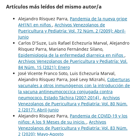
Artículos más leídos del mismo autor/a
Alejandro Rísquez Parra,
Pandemia de la nueva gripe
AH1N1 en niños
,
Archivos Venezolanos de
Puericultura y Pediatría: Vol. 72 Núm. 2 (2009): Abril-
Junio
Carlos D’Suze, Luis Rafael Echezuría Marval, Alejandro
Rísquez Parra, Mariano Fernández Silano,
Epidemiologia de la enfermedad diarreica en niños
,
Archivos Venezolanos de Puericultura y Pediatría: Vol.
84 Núm. 1S (2021): Enero
José Vicente Franco Soto, Luis Echezuría Marval,
Alejandro Rísquez Parra, José Levy Mizrahi,
Coberturas
vacunales a otros inmunógenos con la introducción de
la vacuna antineumococcica conjugada contra
neumococo. Estado Táchira (2007-2014)
,
Archivos
Venezolanos de Puericultura y Pediatría: Vol. 80 Núm.
2 (2017): Abril-Junio
Alejandro Rísquez Parra,
Pandemia de COVID-19 y los
niños: A los 9 Meses de su inicio.
,
Archivos
Venezolanos de Puericultura y Pediatría: Vol. 83 Núm.
2 (2020): Mayo-Agosto