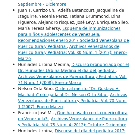
Septiembre - Diciembre
Juan T. Carrizo Ch., Adelfa Betancourt, Jacqueline de
Izaguirre, Yecenia Pérez, Tatiana Drummond, Dina
Figueroa, Alejandro rísquez, José Levy, Enriqueta Sileo,
María Teresa Ghersy,
Esquema de inmunizaciones
para niños y adolescentes de Venezuela.
Recomendaciones enero 2017 Sociedad Venezolana de
Puericultura y Pediatría
,
Archivos Venezolanos de
Puericultura y Pediatría: Vol. 80 Núm. 1 (2017): Enero-
Marzo
Huníades Urbina Medina,
Discurso pronunciado por el
Dr. Huniades Urbina Medina el día del pediatra
,
Archivos Venezolanos de Puericultura y Pediatría: Vol.
71 Núm. 1 (2008): Enero-Marzo
Nelson Orta Sibú,
Orden al mérito “Dr. Gustavo H.
Machado” otorgada al Dr. Nelson Orta Sibu
,
Archivos
Venezolanos de Puericultura y Pediatría: Vol. 70 Núm.
1 (2007): Enero-Marzo
Francisco José M.,
¿Que ha pasado con la puericultura
en Venezuela?
,
Archivos Venezolanos de Puericultura
y Pediatría: Vol. 75 Núm. 4 (2012): Octubre-Diciembre
Huníades Urbina,
Discurso del día del pediatra 2017: