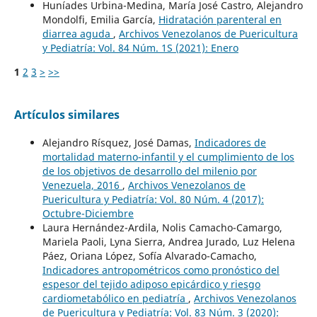
Huníades Urbina-Medina, María José Castro, Alejandro
Mondolfi, Emilia García,
Hidratación parenteral en
diarrea aguda
,
Archivos Venezolanos de Puericultura
y Pediatría: Vol. 84 Núm. 1S (2021): Enero
1
2
3
>
>>
Artículos similares
Alejandro Rísquez, José Damas,
Indicadores de
mortalidad materno-infantil y el cumplimiento de los
de los objetivos de desarrollo del milenio por
Venezuela, 2016
,
Archivos Venezolanos de
Puericultura y Pediatría: Vol. 80 Núm. 4 (2017):
Octubre-Diciembre
Laura Hernández-Ardila, Nolis Camacho-Camargo,
Mariela Paoli, Lyna Sierra, Andrea Jurado, Luz Helena
Páez, Oriana López, Sofía Alvarado-Camacho,
Indicadores antropométricos como pronóstico del
espesor del tejido adiposo epicárdico y riesgo
cardiometabólico en pediatría
,
Archivos Venezolanos
de Puericultura y Pediatría: Vol. 83 Núm. 3 (2020):