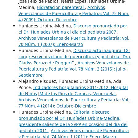
José Félix de Pablos, Neiris López, Huníades Urbina-
Medina,
Hidratación parenteral
,
Archivos
Venezolanos de Puericultura y Pediatría: Vol. 72 Núm.
4 (2009): Octubre-Diciembre
Huníades Urbina-Medina,
Discurso pronunciado por
el Dr. Huniades Urbina el día del pediatra 2007
,
Archivos Venezolanos de Puericultura y Pediatría: Vol.
70 Núm. 1 (2007): Enero-Marzo
Huniades Urbina-Medina,
Discurso acto inaugural LXI
congreso venezolano de puericultura y pediatría “Dra.
Gladys Perozo de Ruggeri”
,
Archivos Venezolanos de
Puericultura y Pediatría: Vol. 78 Núm. 3 (2015): Julio-
Septiembre
Alejandro Risquez, Huníades Urbina-Medina, Ada
Ponce,
Indicadores hospitalarios 2011-2012. Hospital
de Niños JM de los Ríos de Caracas, Venezuela
,
Archivos Venezolanos de Puericultura y Pediatría: Vol.
77 Núm. 4 (2014): Octubre-Diciembre
Huníades Urbina-Medina,
Editorial discurso
pronunciado por el Dr. Huníades Urbina-Medina,
presidente saliente de la SVPP en ocasión del día del
pediatra 2011
,
Archivos Venezolanos de Puericultura
y Pediatría: Vol. 74 Núm. 1 (2011): Enero-Marzo