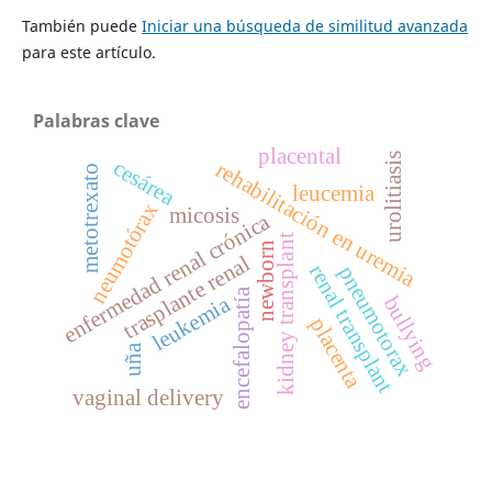
También puede
Iniciar una búsqueda de similitud avanzada
para este artículo.
Palabras clave
placental
urolitiasis
cesárea
rehabilitación en uremia
metotrexato
leucemia
neumotórax
micosis
enfermedad renal crónica
kidney transplant
newborn
trasplante renal
renal transplant
pneumotorax
encefalopatía
leukemia
bullying
placenta
uña
vaginal delivery