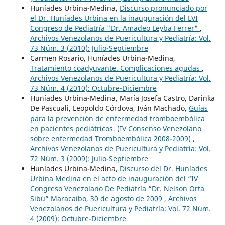
Huníades Urbina-Medina,
Discurso pronunciado por
el Dr. Huníades Urbina en la inauguración del LVI
Congreso de Pediatría "Dr. Amadeo Leyba Ferrer"
,
Archivos Venezolanos de Puericultura y Pediatría: Vol.
73 Núm. 3 (2010): Julio-Septiembre
Carmen Rosario, Huníades Urbina-Medina,
Tratamiento coadyuvante. Complicaciones agudas
,
Archivos Venezolanos de Puericultura y Pediatría: Vol.
73 Núm. 4 (2010): Octubre-Diciembre
Huníades Urbina-Medina, María Josefa Castro, Darinka
De Pascuali, Leopoldo Córdova, Iván Machado,
Guías
para la prevención de enfermedad tromboembólica
en pacientes pediátricos. (IV Consenso Venezolano
sobre enfermedad Tromboembólica 2008-2009)
,
Archivos Venezolanos de Puericultura y Pediatría: Vol.
72 Núm. 3 (2009): Julio-Septiembre
Huníades Urbina-Medina,
Discurso del Dr. Huníades
Urbina Medina en el acto de inauguración del “IV
Congreso Venezolano De Pediatría “Dr. Nelson Orta
Sibú” Maracaibo, 30 de agosto de 2009
,
Archivos
Venezolanos de Puericultura y Pediatría: Vol. 72 Núm.
4 (2009): Octubre-Diciembre