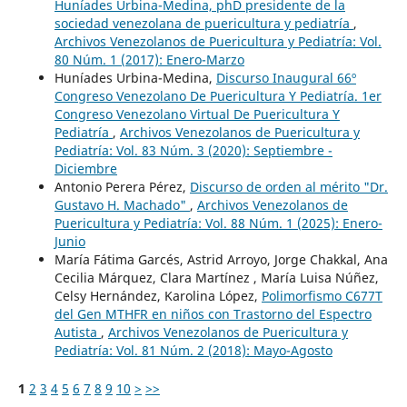
Huníades Urbina-Medina, phD presidente de la
sociedad venezolana de puericultura y pediatría
,
Archivos Venezolanos de Puericultura y Pediatría: Vol.
80 Núm. 1 (2017): Enero-Marzo
Huníades Urbina-Medina,
Discurso Inaugural 66º
Congreso Venezolano De Puericultura Y Pediatría. 1er
Congreso Venezolano Virtual De Puericultura Y
Pediatría
,
Archivos Venezolanos de Puericultura y
Pediatría: Vol. 83 Núm. 3 (2020): Septiembre -
Diciembre
Antonio Perera Pérez,
Discurso de orden al mérito "Dr.
Gustavo H. Machado"
,
Archivos Venezolanos de
Puericultura y Pediatría: Vol. 88 Núm. 1 (2025): Enero-
Junio
María Fátima Garcés, Astrid Arroyo, Jorge Chakkal, Ana
Cecilia Márquez, Clara Martínez , María Luisa Núñez,
Celsy Hernández, Karolina López,
Polimorfismo C677T
del Gen MTHFR en niños con Trastorno del Espectro
Autista
,
Archivos Venezolanos de Puericultura y
Pediatría: Vol. 81 Núm. 2 (2018): Mayo-Agosto
1
2
3
4
5
6
7
8
9
10
>
>>