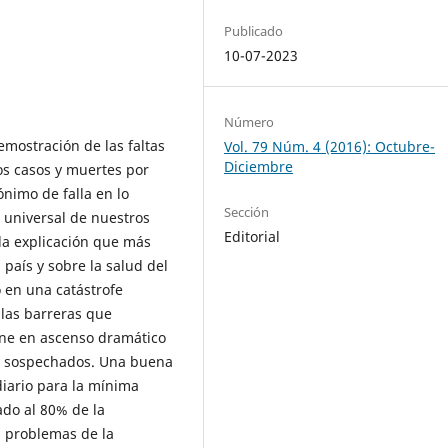
Publicado
10-07-2023
Número
emostración de las faltas
Vol. 79 Núm. 4 (2016): Octubre-
Diciembre
los casos y muertes por
nimo de falla en lo
Sección
n universal de nuestros
Editorial
 la explicación que más
 país y sobre la salud del
o en una catástrofe
 las barreras que
ene en ascenso dramático
no sospechados. Una buena
diario para la mínima
ado al 80% de la
s problemas de la