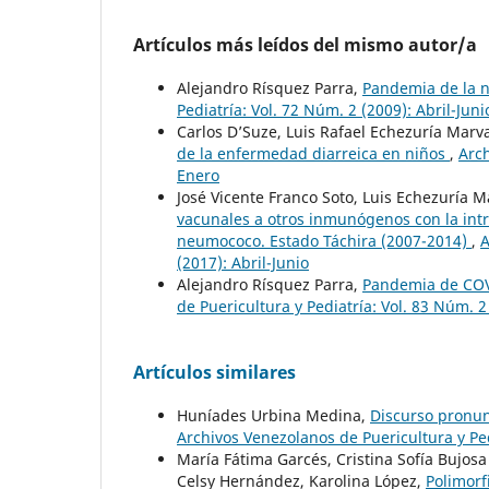
Artículos más leídos del mismo autor/a
Alejandro Rísquez Parra,
Pandemia de la 
Pediatría: Vol. 72 Núm. 2 (2009): Abril-Juni
Carlos D’Suze, Luis Rafael Echezuría Marv
de la enfermedad diarreica en niños
,
Arch
Enero
José Vicente Franco Soto, Luis Echezuría M
vacunales a otros inmunógenos con la int
neumococo. Estado Táchira (2007-2014)
,
A
(2017): Abril-Junio
Alejandro Rísquez Parra,
Pandemia de COVI
de Puericultura y Pediatría: Vol. 83 Núm. 
Artículos similares
Huníades Urbina Medina,
Discurso pronun
Archivos Venezolanos de Puericultura y Pe
María Fátima Garcés, Cristina Sofía Bujo
Celsy Hernández, Karolina López,
Polimorf