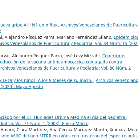
nueva gripe AH1N1 en niños
,
Archivos Venezolanos de Puericultura
o
al, Alejandro Rísquez Parra, Mariano Fernández Silano,
Epidemiolo
ivos Venezolanos de Puericultura y Pediatría: Vol. 84 Núm. 1S (202
arval, Alejandro Rísquez Parra, José Levy Mizrahi,
Coberturas
roducción de la vacuna antineumococcica conjugada contra
rchivos Venezolanos de Puericultura y Pediatría: Vol. 80 Núm. 2
D-19 y los niños: A los 9 Meses de su inicio.
,
Archivos Venezolan
2 (2020): Mayo-Agosto
ciado por el Dr. Huniades Urbina Medina el día del pediatra
,
diatría: Vol. 71 Núm. 1 (2008): Enero-Marzo
sa Amaro, Clara Martínez, Ana Cecilia Márquez Mardu, Xiomara Mor
ismo A66G del gen MTRR en niños con trastorno del espectro auti