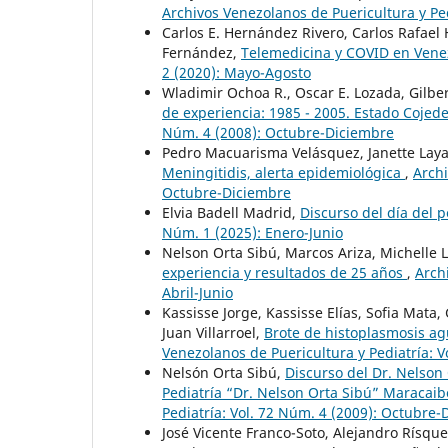
Archivos Venezolanos de Puericultura y Pe
Carlos E. Hernández Rivero, Carlos Rafae
Fernández,
Telemedicina y COVID en Ven
2 (2020): Mayo-Agosto
Wladimir Ochoa R., Oscar E. Lozada, Gilbe
de experiencia: 1985 - 2005. Estado Coje
Núm. 4 (2008): Octubre-Diciembre
Pedro Macuarisma Velásquez, Janette Lay
Meningitidis, alerta epidemiológica
,
Archi
Octubre-Diciembre
Elvia Badell Madrid,
Discurso del día del 
Núm. 1 (2025): Enero-Junio
Nelson Orta Sibú, Marcos Ariza, Michelle 
experiencia y resultados de 25 años
,
Arch
Abril-Junio
Kassisse Jorge, Kassisse Elías, Sofia Mata
Juan Villarroel,
Brote de histoplasmosis ag
Venezolanos de Puericultura y Pediatría: 
Nelsón Orta Sibú,
Discurso del Dr. Nelson
Pediatría “Dr. Nelson Orta Sibú” Maracai
Pediatría: Vol. 72 Núm. 4 (2009): Octubre
José Vicente Franco-Soto, Alejandro Rísqu