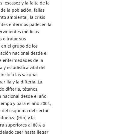
: escasez y la falta de la
de la población, fallas
to ambiental, la crisis
ientes enfermos padecen la
ervinientes médicos
s o tratar sus
 en el grupo de los
ación nacional desde el
e enfermedades de la
y estadística vital del
 incluía las vacunas
rilla y la difteria. La
o difteria, tétanos,
n nacional desde el año
iempo y para el año 2004,
 del esquema del sector
nfuenza (Hib) y la
ura superiores al 80% a
dejado caer hasta llegar