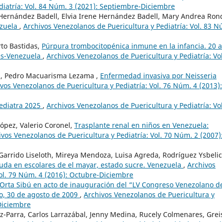
diatría: Vol. 84 Núm. 3 (2021): Septiembre-Diciembre
l Hernández Badell, Elvia Irene Hernández Badell, Mary Andrea Ro
ezuela
,
Archivos Venezolanos de Puericultura y Pediatría: Vol. 83 N
rto Bastidas,
Púrpura trombocitopénica inmune en la infancia. 20 
des-Venezuela
,
Archivos Venezolanos de Puericultura y Pediatría: Vol
a, Pedro Macuarisma Lezama ,
Enfermedad invasiva por Neisseria
vos Venezolanos de Puericultura y Pediatría: Vol. 76 Núm. 4 (2013):
pediatra 2025
,
Archivos Venezolanos de Puericultura y Pediatría: Vol
López, Valerio Coronel,
Trasplante renal en niños en Venezuela:
ivos Venezolanos de Puericultura y Pediatría: Vol. 70 Núm. 2 (2007)
, Garrido Liseloth, Mireya Mendoza, Luisa Agreda, Rodríguez Ysbelic
uda en escolares de el mayar, estado sucre. Venezuela
,
Archivos
Vol. 79 Núm. 4 (2016): Octubre-Diciembre
 Orta Sibú en acto de inauguración del “LV Congreso Venezolano d
bo, 30 de agosto de 2009
,
Archivos Venezolanos de Puericultura y
-Diciembre
ez-Parra, Carlos Larrazábal, Jenny Medina, Rucely Colmenares, Grei