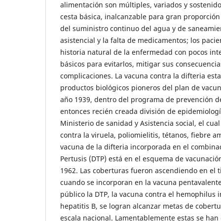
alimentación son múltiples, variados y sostenidos
cesta básica, inalcanzable para gran proporción 
del suministro continuo del agua y de saneamien
asistencial y la falta de medicamentos; los pac
historia natural de la enfermedad con pocos int
básicos para evitarlos, mitigar sus consecuencia
complicaciones. La vacuna contra la difteria esta
productos biológicos pioneros del plan de vacun
año 1939, dentro del programa de prevención d
entonces recién creada división de epidemiología 
Ministerio de sanidad y Asistencia social, el cual
contra la viruela, poliomielitis, tétanos, fiebre ama
vacuna de la difteria incorporada en el combinad
Pertusis (DTP) está en el esquema de vacunació
1962. Las coberturas fueron ascendiendo en el t
cuando se incorporan en la vacuna pentavalente
público la DTP, la vacuna contra el hemophilus i
hepatitis B, se logran alcanzar metas de cobert
escala nacional. Lamentablemente estas se han 