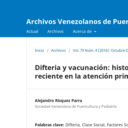
Archivos Venezolanos de Pueri
Actual
Archivos
Acerca de
Inicio
/
Archivos
/
Vol. 79 Núm. 4 (2016): Octubre-
Difteria y vacunación: hist
reciente en la atención pri
Alejandro Rísquez Parra
Sociedad Venezolana de Puericultura y Pediatría
Palabras clave:
Difteria, Clase Social, Factores 