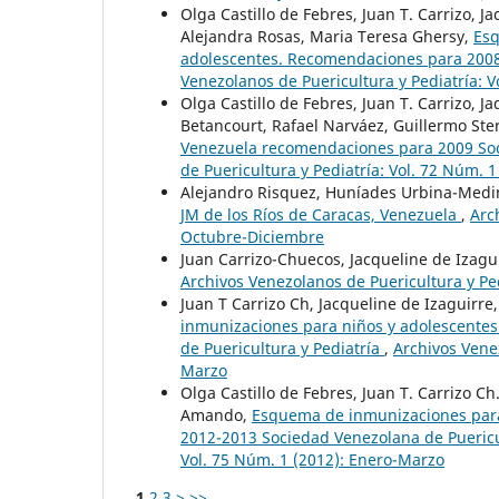
Olga Castillo de Febres, Juan T. Carrizo, 
Alejandra Rosas, Maria Teresa Ghersy,
Esq
adolescentes. Recomendaciones para 2008 
Venezolanos de Puericultura y Pediatría: 
Olga Castillo de Febres, Juan T. Carrizo, 
Betancourt, Rafael Narváez, Guillermo Ste
Venezuela recomendaciones para 2009 Soc
de Puericultura y Pediatría: Vol. 72 Núm. 
Alejandro Risquez, Huníades Urbina-Medi
JM de los Ríos de Caracas, Venezuela
,
Arc
Octubre-Diciembre
Juan Carrizo-Chuecos, Jacqueline de Izagui
Archivos Venezolanos de Puericultura y Ped
Juan T Carrizo Ch, Jacqueline de Izaguirr
inmunizaciones para niños y adolescente
de Puericultura y Pediatría
,
Archivos Venez
Marzo
Olga Castillo de Febres, Juan T. Carrizo Ch
Amando,
Esquema de inmunizaciones para
2012-2013 Sociedad Venezolana de Puericu
Vol. 75 Núm. 1 (2012): Enero-Marzo
1
2
3
>
>>