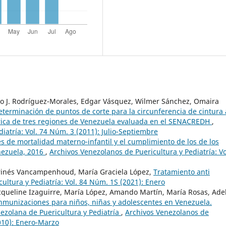
onso J. Rodríguez-Morales, Edgar Vásquez, Wilmer Sánchez, Omaira
eterminación de puntos de corte para la circunferencia de cintura 
rica de tres regiones de Venezuela evaluada en el SENACREDH
,
iatría: Vol. 74 Núm. 3 (2011): Julio-Septiembre
s de mortalidad materno-infantil y el cumplimiento de los de los
enezuela, 2016
,
Archivos Venezolanos de Puericultura y Pediatría: Vo
inés Vancampenhoud, María Graciela López,
Tratamiento anti
ultura y Pediatría: Vol. 84 Núm. 1S (2021): Enero
Jacqueline Izaguirre, María López, Amando Martín, María Rosas, Ade
munizaciones para niños, niñas y adolescentes en Venezuela.
zolana de Puericultura y Pediatría
,
Archivos Venezolanos de
2010): Enero-Marzo