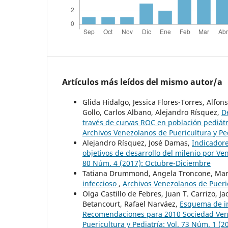
Artículos más leídos del mismo autor/a
Glida Hidalgo, Jessica Flores-Torres, Alf
Gollo, Carlos Albano, Alejandro Rísquez,
D
través de curvas ROC en población pediát
Archivos Venezolanos de Puericultura y Ped
Alejandro Rísquez, José Damas,
Indicadore
objetivos de desarrollo del milenio por V
80 Núm. 4 (2017): Octubre-Diciembre
Tatiana Drummond, Angela Troncone, Mar
infeccioso
,
Archivos Venezolanos de Pueric
Olga Castillo de Febres, Juan T. Carrizo, 
Betancourt, Rafael Narváez,
Esquema de in
Recomendaciones para 2010 Sociedad Vene
Puericultura y Pediatría: Vol. 73 Núm. 1 (