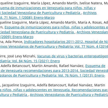
Jacqueline Izaguirre, María López, Amando Martín, Ivelise Natera, M
uema de inmunizaciones en Venezuela para niños, niñas y
Sociedad Venezolana de Puericultura y Pediatría
,
Archivos
Vol. 71 Núm. 1 (2008): Enero-Marzo
Jaqueline Izaguirre, María López, Amando Martín, María A. Rosas, Ad
rn,
Esquema de inmunizaciones para niños, niñas y adolescentes 
iedad Venezolana de Puericultura y Pediatría
,
Archivos Venezola
1 (2009): Enero-Marzo
na, Ada Ponce,
Indicadores hospitalarios 2011-2012. Hospital de N
hivos Venezolanos de Puericultura y Pediatría: Vol. 77 Núm. 4 (2014
rre, José Levy Mizrahi,
Vacunas de virus y bacterias enteropatóge
iatría: Vol. 84 Núm. 1S (2021): Enero
e, Adelfa Betancourt, Martin Amando, Rafael Narváez,
Esquema de
s de Venezuela recomendaciones para 2013-2014. Sociedad Venezo
olanos de Puericultura y Pediatría: Vol. 76 Núm. 1 (2013): Enero-
., Jacqueline Izaguirre, Adelfa Betancourt, Rafael Narváez, Martin
 niños, niñas y adolescentes en Venezuela. Recomendaciones par
ltura y Pediatría
,
Archivos Venezolanos de Puericultura y Pediatrí