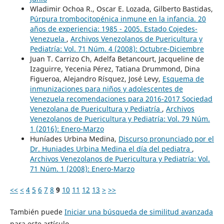
Wladimir Ochoa R., Oscar E. Lozada, Gilberto Bastidas,
Púrpura trombocitopénica inmune en la infancia. 20
años de experiencia: 1985 - 2005. Estado Cojedes-
Venezuela
,
Archivos Venezolanos de Puericultura y
Pediatría: Vol. 71 Núm. 4 (2008): Octubre-Diciembre
Juan T. Carrizo Ch, Adelfa Betancourt, Jacqueline de
Izaguirre, Yecenia Pérez, Tatiana Drummond, Dina
Figueroa, Alejandro Rísquez, José Levy,
Esquema de
inmunizaciones para niños y adolescentes de
Venezuela recomendaciones para 2016-2017 Sociedad
Venezolana de Puericultura y Pediatría
,
Archivos
Venezolanos de Puericultura y Pediatría: Vol. 79 Núm.
1 (2016): Enero-Marzo
Huníades Urbina Medina,
Discurso pronunciado por el
Dr. Huniades Urbina Medina el día del pediatra
,
Archivos Venezolanos de Puericultura y Pediatría: Vol.
71 Núm. 1 (2008): Enero-Marzo
<<
<
4
5
6
7
8
9
10
11
12
13
>
>>
También puede
Iniciar una búsqueda de similitud avanzada
para este artículo.