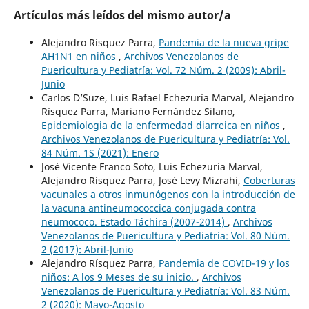
Artículos más leídos del mismo autor/a
Alejandro Rísquez Parra,
Pandemia de la nueva gripe
AH1N1 en niños
,
Archivos Venezolanos de
Puericultura y Pediatría: Vol. 72 Núm. 2 (2009): Abril-
Junio
Carlos D’Suze, Luis Rafael Echezuría Marval, Alejandro
Rísquez Parra, Mariano Fernández Silano,
Epidemiologia de la enfermedad diarreica en niños
,
Archivos Venezolanos de Puericultura y Pediatría: Vol.
84 Núm. 1S (2021): Enero
José Vicente Franco Soto, Luis Echezuría Marval,
Alejandro Rísquez Parra, José Levy Mizrahi,
Coberturas
vacunales a otros inmunógenos con la introducción de
la vacuna antineumococcica conjugada contra
neumococo. Estado Táchira (2007-2014)
,
Archivos
Venezolanos de Puericultura y Pediatría: Vol. 80 Núm.
2 (2017): Abril-Junio
Alejandro Rísquez Parra,
Pandemia de COVID-19 y los
niños: A los 9 Meses de su inicio.
,
Archivos
Venezolanos de Puericultura y Pediatría: Vol. 83 Núm.
2 (2020): Mayo-Agosto