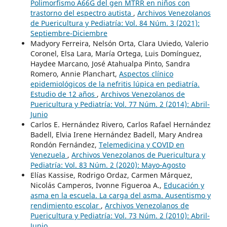
Polimorfismo A66G del gen MTRR en niños con
trastorno del espectro autista
,
Archivos Venezolanos
de Puericultura y Pediatría: Vol. 84 Núm. 3 (2021):
Septiembre-Diciembre
Madyory Ferreira, Nelsón Orta, Clara Uviedo, Valerio
Coronel, Elsa Lara, María Ortega, Luis Domínguez,
Haydee Marcano, José Atahualpa Pinto, Sandra
Romero, Annie Planchart,
Aspectos clínico
epidemiológicos de la nefritis lúpica en pediatría.
Estudio de 12 años
,
Archivos Venezolanos de
Puericultura y Pediatría: Vol. 77 Núm. 2 (2014): Abril-
Junio
Carlos E. Hernández Rivero, Carlos Rafael Hernández
Badell, Elvia Irene Hernández Badell, Mary Andrea
Rondón Fernández,
Telemedicina y COVID en
Venezuela
,
Archivos Venezolanos de Puericultura y
Pediatría: Vol. 83 Núm. 2 (2020): Mayo-Agosto
Elías Kassise, Rodrigo Ordaz, Carmen Márquez,
Nicolás Camperos, Ivonne Figueroa A.,
Educación y
asma en la escuela. La carga del asma. Ausentismo y
rendimiento escolar
,
Archivos Venezolanos de
Puericultura y Pediatría: Vol. 73 Núm. 2 (2010): Abril-
Junio