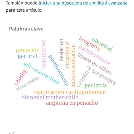
También puede
Iniciar una búsqueda de similitud avanzada
para este artículo.
Palabras clave
biografía
obesidad
gestation
reanimation
vitamina d
parathormone
autorresucitación
gestación
lázaro en niños
gen irs1
parathormona
self-resurrection
vitamin d
personajes
obesity
venezuela
pediatría
reanimación cardiopulmonar
binomial mother-child
angioma en penacho