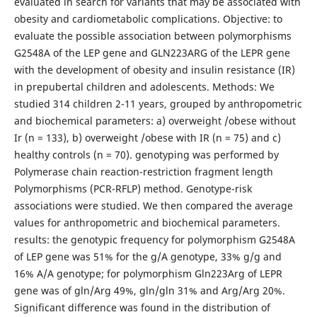
evaluated in search for variants that may be associated with
obesity and cardiometabolic complications. Objective: to
evaluate the possible association between polymorphisms
G2548A of the LEP gene and GLN223ARG of the LEPR gene
with the development of obesity and insulin resistance (IR)
in prepubertal children and adolescents. Methods: We
studied 314 children 2-11 years, grouped by anthropometric
and biochemical parameters: a) overweight /obese without
Ir (n = 133), b) overweight /obese with IR (n = 75) and c)
healthy controls (n = 70). genotyping was performed by
Polymerase chain reaction-restriction fragment length
Polymorphisms (PCR-RFLP) method. Genotype-risk
associations were studied. We then compared the average
values for anthropometric and biochemical parameters.
results: the genotypic frequency for polymorphism G2548A
of LEP gene was 51% for the g/A genotype, 33% g/g and
16% A/A genotype; for polymorphism Gln223Arg of LEPR
gene was of gln/Arg 49%, gln/gln 31% and Arg/Arg 20%.
Significant difference was found in the distribution of