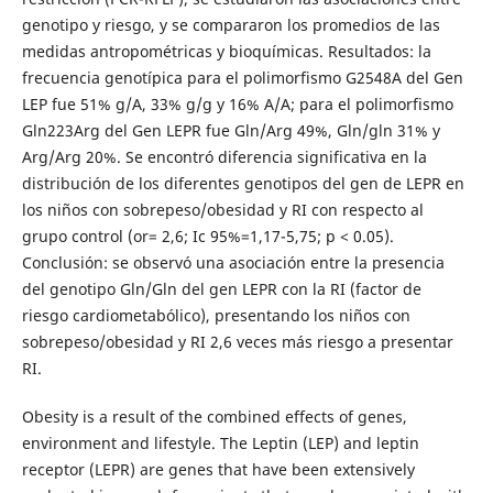
genotipo y riesgo, y se compararon los promedios de las
medidas antropométricas y bioquímicas. Resultados: la
frecuencia genotípica para el polimorfismo G2548A del Gen
LEP fue 51% g/A, 33% g/g y 16% A/A; para el polimorfismo
Gln223Arg del Gen LEPR fue Gln/Arg 49%, Gln/gln 31% y
Arg/Arg 20%. Se encontró diferencia significativa en la
distribución de los diferentes genotipos del gen de LEPR en
los niños con sobrepeso/obesidad y RI con respecto al
grupo control (or= 2,6; Ic 95%=1,17-5,75; p < 0.05).
Conclusión: se observó una asociación entre la presencia
del genotipo Gln/Gln del gen LEPR con la RI (factor de
riesgo cardiometabólico), presentando los niños con
sobrepeso/obesidad y RI 2,6 veces más riesgo a presentar
RI.
Obesity is a result of the combined effects of genes,
environment and lifestyle. The Leptin (LEP) and leptin
receptor (LEPR) are genes that have been extensively