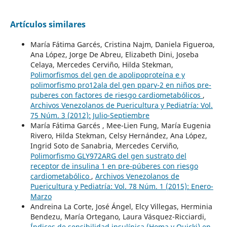
Artículos similares
María Fátima Garcés, Cristina Najm, Daniela Figueroa,
Ana López, Jorge De Abreu, Elizabeth Dini, Joseba
Celaya, Mercedes Cerviño, Hilda Stekman,
Polimorfismos del gen de apolipoproteína e y
polimorfismo pro12ala del gen pparγ-2 en niños pre-
puberes con factores de riesgo cardiometabólicos
,
Archivos Venezolanos de Puericultura y Pediatría: Vol.
75 Núm. 3 (2012): Julio-Septiembre
María Fátima Garcés , Mee-Lien Fung, María Eugenia
Rivero, Hilda Stekman, Celsy Hernández, Ana López,
Ingrid Soto de Sanabria, Mercedes Cerviño,
Polimorfismo GLY972ARG del gen sustrato del
receptor de insulina 1 en pre-púberes con riesgo
cardiometabólico
,
Archivos Venezolanos de
Puericultura y Pediatría: Vol. 78 Núm. 1 (2015): Enero-
Marzo
Andreina La Corte, José Ángel, Elcy Villegas, Herminia
Bendezu, María Ortegano, Laura Vásquez-Ricciardi,
Índices de sensibilidad insulínica (Homa y Quicki) en