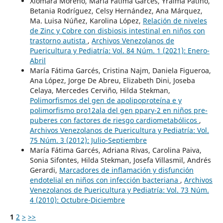
Xiomara Moreno, María Fátima Garcés, Yraima Patiño,
Betania Rodríguez, Celsy Hernández, Ana Márquez,
Ma. Luisa Núñez, Karolina López,
Relación de niveles
de Zinc y Cobre con disbiosis intestinal en niños con
trastorno autista
,
Archivos Venezolanos de
Puericultura y Pediatría: Vol. 84 Núm. 1 (2021): Enero-
Abril
María Fátima Garcés, Cristina Najm, Daniela Figueroa,
Ana López, Jorge De Abreu, Elizabeth Dini, Joseba
Celaya, Mercedes Cerviño, Hilda Stekman,
Polimorfismos del gen de apolipoproteína e y
polimorfismo pro12ala del gen pparγ-2 en niños pre-
puberes con factores de riesgo cardiometabólicos
,
Archivos Venezolanos de Puericultura y Pediatría: Vol.
75 Núm. 3 (2012): Julio-Septiembre
María Fátima Garcés, Adriana Rivas, Carolina Paiva,
Sonia Sifontes, Hilda Stekman, Josefa Villasmil, Andrés
Gerardi,
Marcadores de inflamación y disfunción
endotelial en niños con infección bacteriana
,
Archivos
Venezolanos de Puericultura y Pediatría: Vol. 73 Núm.
4 (2010): Octubre-Diciembre
1
2
>
>>