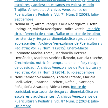
escolares y adolescentes sanos en Valera, estado
Trujillo. Venezuela
,
Archivos Venezolanos de
Puericultura y Pediatría: Vol. 71 Núm. 3 (2008): Julio-
Septiembre
Nelina Ruiz, Airam Rangel, Carla Rodríguez, Lisette
Rodríguez, Valeria Rodríguez, Indira Varela,
Relación
circunferencia de cintura/talla: predictor de insulino-
resistencia y riesgo cardiometabolico agrupado en
adolescentes
,
Archivos Venezolanos de Puericultura y
Pediatría: Vol. 78 Núm. 1 (2015): Enero-Marzo
Coromoto Macías-Tomei, Marianella Herrera
Hernández, Mariana Mariño Elizondo, Daniela Useche,
Crecimiento, nutrición temprana en el niño y riesgo
de obesidad
,
Archivos Venezolanos de Puericultura y
Pediatría: Vol. 77 Núm. 3 (2014): Julio-Septiembre
Nolis Camacho-Camargo, Andrea Infante, Mariela
Paoli-Valeri, Rosanna Cicchetti, Rafael J. Santiago
Peña, Sofía Alvarado, Fátima León,
Índice de
conicidad: marcador de riesgo cardiometabólico en
escolares y adolescentes
,
Archivos Venezolanos de
Puericultura y Pediatría: Vol. 87 Núm. 2 (2024): Julio-
Diciembre