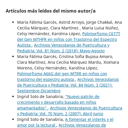
Artículos más leídos del mismo autor/a
María Fátima Garcés, Astrid Arroyo, Jorge Chakkal, Ana
Cecilia Márquez, Clara Martínez , María Luisa Núñez,
Celsy Hernández, Karolina López,
Polimorfismo C677T
del Gen MTHFR en niños con Trastorno del Espectro
Autista
,
Archivos Venezolanos de Puericultura y
Pediatría: Vol. 81 Núm. 2 (2018): Mayo-Agosto
María Fátima Garcés, Cristina Sofía Bujosa Amaro,
Clara Martínez, Ana Cecilia Márquez Mardu, Xiomara
Moreno, Celsy Hernández, Karolina López,
Polimorfismo A66G del gen MTRR en niños con
trastorno del espectro autista
,
Archivos Venezolanos
de Puericultura y Pediatría: Vol. 84 Núm. 3 (2021):
Septiembre-Diciembre
Ingrid Soto de Sanabria,
“Nuevo patrón de
crecimiento y desarrollo basado en niños
amamantados”
,
Archivos Venezolanos de Puericultura
y Pediatría: Vol. 70 Núm. 2 (2007): Abril-Junio
Ingrid Soto de Sanabria,
A fomentar el interés y el
amor por la lectural
,
Archivos Venezolanos de