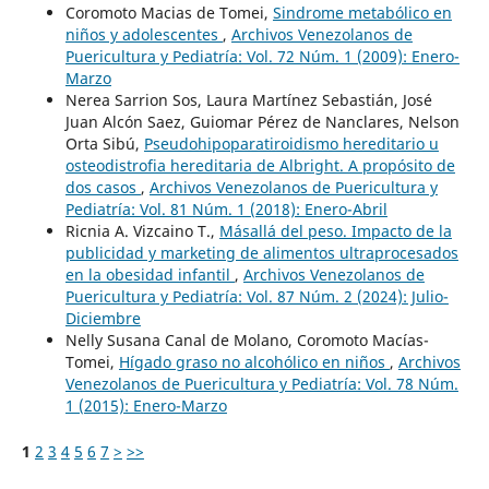
Coromoto Macias de Tomei,
Sindrome metabólico en
niños y adolescentes
,
Archivos Venezolanos de
Puericultura y Pediatría: Vol. 72 Núm. 1 (2009): Enero-
Marzo
Nerea Sarrion Sos, Laura Martínez Sebastián, José
Juan Alcón Saez, Guiomar Pérez de Nanclares, Nelson
Orta Sibú,
Pseudohipoparatiroidismo hereditario u
osteodistrofia hereditaria de Albright. A propósito de
dos casos
,
Archivos Venezolanos de Puericultura y
Pediatría: Vol. 81 Núm. 1 (2018): Enero-Abril
Ricnia A. Vizcaino T.,
Másallá del peso. Impacto de la
publicidad y marketing de alimentos ultraprocesados
en la obesidad infantil
,
Archivos Venezolanos de
Puericultura y Pediatría: Vol. 87 Núm. 2 (2024): Julio-
Diciembre
Nelly Susana Canal de Molano, Coromoto Macías-
Tomei,
Hígado graso no alcohólico en niños
,
Archivos
Venezolanos de Puericultura y Pediatría: Vol. 78 Núm.
1 (2015): Enero-Marzo
1
2
3
4
5
6
7
>
>>