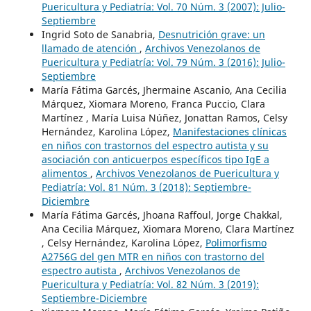
Puericultura y Pediatría: Vol. 70 Núm. 3 (2007): Julio-
Septiembre
Ingrid Soto de Sanabria,
Desnutrición grave: un
llamado de atención
,
Archivos Venezolanos de
Puericultura y Pediatría: Vol. 79 Núm. 3 (2016): Julio-
Septiembre
María Fátima Garcés, Jhermaine Ascanio, Ana Cecilia
Márquez, Xiomara Moreno, Franca Puccio, Clara
Martínez , María Luisa Núñez, Jonattan Ramos, Celsy
Hernández, Karolina López,
Manifestaciones clínicas
en niños con trastornos del espectro autista y su
asociación con anticuerpos específicos tipo IgE a
alimentos
,
Archivos Venezolanos de Puericultura y
Pediatría: Vol. 81 Núm. 3 (2018): Septiembre-
Diciembre
María Fátima Garcés, Jhoana Raffoul, Jorge Chakkal,
Ana Cecilia Márquez, Xiomara Moreno, Clara Martínez
, Celsy Hernández, Karolina López,
Polimorfismo
A2756G del gen MTR en niños con trastorno del
espectro autista
,
Archivos Venezolanos de
Puericultura y Pediatría: Vol. 82 Núm. 3 (2019):
Septiembre-Diciembre