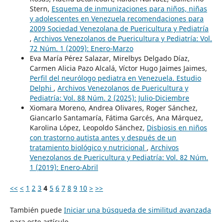
Stern,
Esquema de inmunizaciones para niños, niñas
y adolescentes en Venezuela recomendaciones para
2009 Sociedad Venezolana de Puericultura y Pediatría
,
Archivos Venezolanos de Puericultura y Pediatría: Vol.
72 Núm. 1 (2009): Enero-Marzo
Eva María Pérez Salazar, Mirelbys Delgado Díaz,
Carmen Alicia Pazo Alcalá, Víctor Hugo Jaimes Jaimes,
Perfil del neurólogo pediatra en Venezuela. Estudio
Delphi
,
Archivos Venezolanos de Puericultura y
Pediatría: Vol. 88 Núm. 2 (2025): Julio-Diciembre
Xiomara Moreno, Andrea Olivares, Roger Sánchez,
Giancarlo Santamaría, Fátima Garcés, Ana Márquez,
Karolina López, Leopoldo Sánchez,
Disbiosis en niños
con trastorno autista antes y después de un
tratamiento biológico y nutricional
,
Archivos
Venezolanos de Puericultura y Pediatría: Vol. 82 Núm.
1 (2019): Enero-Abril
<<
<
1
2
3
4
5
6
7
8
9
10
>
>>
También puede
Iniciar una búsqueda de similitud avanzada
para este artículo.