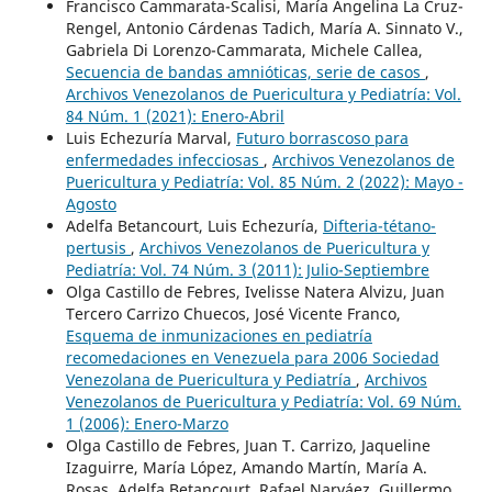
Francisco Cammarata-Scalisi, María Angelina La Cruz-
Rengel, Antonio Cárdenas Tadich, María A. Sinnato V.,
Gabriela Di Lorenzo-Cammarata, Michele Callea,
Secuencia de bandas amnióticas, serie de casos
,
Archivos Venezolanos de Puericultura y Pediatría: Vol.
84 Núm. 1 (2021): Enero-Abril
Luis Echezuría Marval,
Futuro borrascoso para
enfermedades infecciosas
,
Archivos Venezolanos de
Puericultura y Pediatría: Vol. 85 Núm. 2 (2022): Mayo -
Agosto
Adelfa Betancourt, Luis Echezuría,
Difteria-tétano-
pertusis
,
Archivos Venezolanos de Puericultura y
Pediatría: Vol. 74 Núm. 3 (2011): Julio-Septiembre
Olga Castillo de Febres, Ivelisse Natera Alvizu, Juan
Tercero Carrizo Chuecos, José Vicente Franco,
Esquema de inmunizaciones en pediatría
recomedaciones en Venezuela para 2006 Sociedad
Venezolana de Puericultura y Pediatría
,
Archivos
Venezolanos de Puericultura y Pediatría: Vol. 69 Núm.
1 (2006): Enero-Marzo
Olga Castillo de Febres, Juan T. Carrizo, Jaqueline
Izaguirre, María López, Amando Martín, María A.
Rosas, Adelfa Betancourt, Rafael Narváez, Guillermo