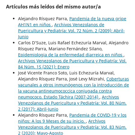
Artículos más leídos del mismo autor/a
Alejandro Rísquez Parra,
Pandemia de la nueva gripe
AH1N1 en niños
,
Archivos Venezolanos de
Puericultura y Pediatría: Vol. 72 Núm. 2 (2009): Abril-
Junio
Carlos D’Suze, Luis Rafael Echezuría Marval, Alejandro
Rísquez Parra, Mariano Fernández Silano,
Epidemiologia de la enfermedad diarreica en niños
,
Archivos Venezolanos de Puericultura y Pediatría: Vol.
84 Núm. 1S (2021): Enero
José Vicente Franco Soto, Luis Echezuría Marval,
Alejandro Rísquez Parra, José Levy Mizrahi,
Coberturas
vacunales a otros inmunógenos con la introducción de
la vacuna antineumococcica conjugada contra
neumococo. Estado Táchira (2007-2014)
,
Archivos
Venezolanos de Puericultura y Pediatría: Vol. 80 Núm.
2 (2017): Abril-Junio
Alejandro Rísquez Parra,
Pandemia de COVID-19 y los
niños: A los 9 Meses de su inicio.
,
Archivos
Venezolanos de Puericultura y Pediatría: Vol. 83 Núm.
2 (2020): Mayo-Agosto