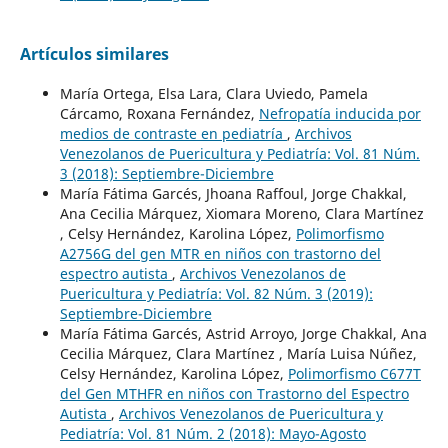
Artículos similares
María Ortega, Elsa Lara, Clara Uviedo, Pamela
Cárcamo, Roxana Fernández,
Nefropatía inducida por
medios de contraste en pediatría
,
Archivos
Venezolanos de Puericultura y Pediatría: Vol. 81 Núm.
3 (2018): Septiembre-Diciembre
María Fátima Garcés, Jhoana Raffoul, Jorge Chakkal,
Ana Cecilia Márquez, Xiomara Moreno, Clara Martínez
, Celsy Hernández, Karolina López,
Polimorfismo
A2756G del gen MTR en niños con trastorno del
espectro autista
,
Archivos Venezolanos de
Puericultura y Pediatría: Vol. 82 Núm. 3 (2019):
Septiembre-Diciembre
María Fátima Garcés, Astrid Arroyo, Jorge Chakkal, Ana
Cecilia Márquez, Clara Martínez , María Luisa Núñez,
Celsy Hernández, Karolina López,
Polimorfismo C677T
del Gen MTHFR en niños con Trastorno del Espectro
Autista
,
Archivos Venezolanos de Puericultura y
Pediatría: Vol. 81 Núm. 2 (2018): Mayo-Agosto