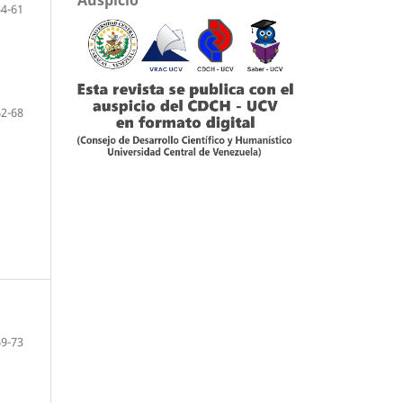
54-61
62-68
69-73