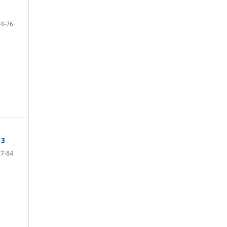
74-76
13
77-84