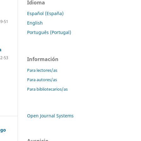
Idioma
Español (España)
49-51
English
Português (Portugal)
a
52-53
Información
Para lectores/as
Para autores/as
Para bibliotecarios/as
Open Journal Systems
sgo
Auspicio