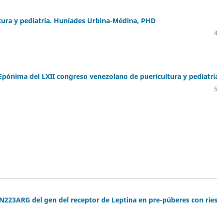
tura y pediatría. Huníades Urbina-Médina, PHD
Epónima del LXII congreso venezolano de puerícultura y pediatrí
N223ARG del gen del receptor de Leptina en pre-púberes con rie