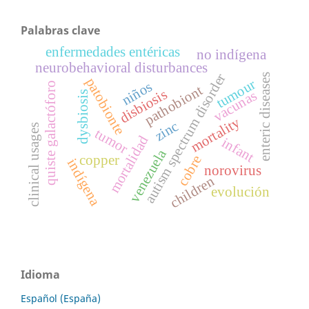
Palabras clave
enfermedades entéricas
no indígena
neurobehavioral disturbances
autism spectrum disorder
enteric diseases
patobionte
tumour
niños
quiste galactóforo
pathobiont
disbiosis
vacunas
dysbiosis
mortality
zinc
clinical usages
tumor
mortalidad
infant
venezuela
copper
cobre
indígena
norovirus
children
evolución
Idioma
Español (España)