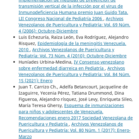
transmisión vertical de la infección por el virus de
Inmunodeficiencia Humana premio Juan Guido Tata.
LII Congreso Nacional de Pediatría 2006
,
Archivos
Venezolanos de Puericultura y Pediatría: Vol. 69 Núm.
4 (2006): Octubre-Diciembre
Luis Echezuría, Raiza León, Eva Rodríguez, Alejandro
Risquez,
Epidemiología de la meningitis Venezuela.
2010
,
Archivos Venezolanos de Puericultura y
Pediatría: Vol. 73 Núm. 4 (2010): Octubre-Diciembre
Huníades Urbina-Medina,
IV Consenso venezolano
sobre enfermedad diarreica en Pediatría
,
Archivos
Venezolanos de Puericultura y Pediatría: Vol. 84 Núm.
1S (2021): Enero
Juan T. Carrizo Ch., Adelfa Betancourt, Jacqueline de
Izaguirre, Yecenia Pérez, Tatiana Drummond, Dina
Figueroa, Alejandro rísquez, José Levy, Enriqueta Sileo,
María Teresa Ghersy,
Esquema de inmunizaciones
para niños y adolescentes de Venezuela.
Recomendaciones enero 2017 Sociedad Venezolana de
Puericultura y Pediatría
,
Archivos Venezolanos de
Puericultura y Pediatría: Vol. 80 Núm. 1 (2017): Enero-
Marzo