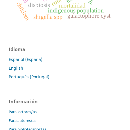
cobre
children
disbiosis
mortalidad
indigenous population
galactophore cyst
shigella spp
Idioma
Español (España)
English
Português (Portugal)
Información
Para lectores/as
Para autores/as
Para bibliotecarios/as