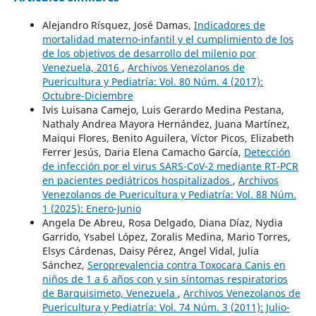
Alejandro Rísquez, José Damas,
Indicadores de
mortalidad materno-infantil y el cumplimiento de los
de los objetivos de desarrollo del milenio por
Venezuela, 2016
,
Archivos Venezolanos de
Puericultura y Pediatría: Vol. 80 Núm. 4 (2017):
Octubre-Diciembre
Ivis Luisana Camejo, Luis Gerardo Medina Pestana,
Nathaly Andrea Mayora Hernández, Juana Martínez,
Maiqui Flores, Benito Aguilera, Víctor Picos, Elizabeth
Ferrer Jesús, Daria Elena Camacho García,
Detección
de infección por el virus SARS-CoV-2 mediante RT-PCR
en pacientes pediátricos hospitalizados
,
Archivos
Venezolanos de Puericultura y Pediatría: Vol. 88 Núm.
1 (2025): Enero-Junio
Angela De Abreu, Rosa Delgado, Diana Díaz, Nydia
Garrido, Ysabel López, Zoralis Medina, Mario Torres,
Elsys Cárdenas, Daisy Pérez, Angel Vidal, Julia
Sánchez,
Seroprevalencia contra Toxocara Canis en
niños de 1 a 6 años con y sin síntomas respiratorios
de Barquisimeto, Venezuela
,
Archivos Venezolanos de
Puericultura y Pediatría: Vol. 74 Núm. 3 (2011): Julio-