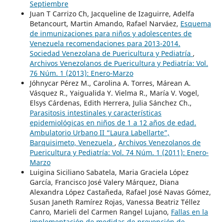
Septiembre
Juan T Carrizo Ch, Jacqueline de Izaguirre, Adelfa
Betancourt, Martin Amando, Rafael Narváez,
Esquema
de inmunizaciones para niños y adolescentes de
Venezuela recomendaciones para 2013-2014.
Sociedad Venezolana de Puericultura y Pediatría
,
Archivos Venezolanos de Puericultura y Pediatría: Vol.
76 Núm. 1 (2013): Enero-Marzo
Jóhnycar Pérez M., Carolina A. Torres, Márean A.
Vásquez R., Yaigualida Y. Vielma R., María V. Vogel,
Elsys Cárdenas, Edith Herrera, Julia Sánchez Ch.,
Parasitosis intestinales y características
epidemiológicas en niños de 1 a 12 años de edad.
Ambulatorio Urbano II “Laura Labellarte”,
Barquisimeto, Venezuela
,
Archivos Venezolanos de
Puericultura y Pediatría: Vol. 74 Núm. 1 (2011): Enero-
Marzo
Luigina Siciliano Sabatela, Maria Graciela López
García, Francisco José Valery Márquez, Diana
Alexandra López Castañeda, Rafael José Navas Gómez,
Susan Janeth Ramírez Rojas, Vanessa Beatriz Téllez
Canro, Marieli del Carmen Rangel Lujano,
Fallas en la
implementación de medidas de prevención de