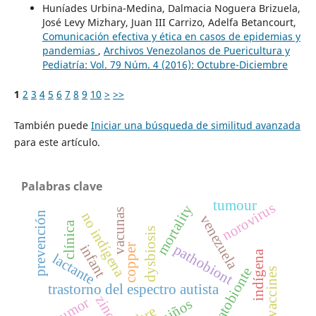
Huníades Urbina-Medina, Dalmacia Noguera Brizuela,
José Levy Mizhary, Juan III Carrizo, Adelfa Betancourt,
Comunicación efectiva y ética en casos de epidemias y
pandemias
,
Archivos Venezolanos de Puericultura y
Pediatría: Vol. 79 Núm. 4 (2016): Octubre-Diciembre
1
2
3
4
5
6
7
8
9
10
>
>>
También puede
Iniciar una búsqueda de similitud avanzada
para este artículo.
Palabras clave
tumour
norovirus
mortality
vacunas
no indígena
prevención
venezuela
clínica
dysbiosis
pathobiont
infant
copper
indígena
lactante
patobionte
vaccines
trastorno del espectro autista
zinc
tumor
niños