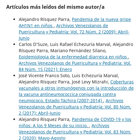
Artículos más leídos del mismo autor/a
Alejandro Rísquez Parra,
Pandemia de la nueva gripe
AH1N1 en niños
,
Archivos Venezolanos de
Puericultura y Pediatría: Vol. 72 Núm. 2 (2009): Abril-
Junio
Carlos D’Suze, Luis Rafael Echezuría Marval, Alejandro
Rísquez Parra, Mariano Fernández Silano,
Epidemiologia de la enfermedad diarreica en niños
,
Archivos Venezolanos de Puericultura y Pediatría: Vol.
84 Núm. 1S (2021): Enero
José Vicente Franco Soto, Luis Echezuría Marval,
Alejandro Rísquez Parra, José Levy Mizrahi,
Coberturas
vacunales a otros inmunógenos con la introducción de
la vacuna antineumococcica conjugada contra
neumococo. Estado Táchira (2007-2014)
,
Archivos
Venezolanos de Puericultura y Pediatría: Vol. 80 Núm.
2 (2017): Abril-Junio
Alejandro Rísquez Parra,
Pandemia de COVID-19 y los
niños: A los 9 Meses de su inicio.
,
Archivos
Venezolanos de Puericultura y Pediatría: Vol. 83 Núm.
2 (2020): Mayo-Agosto