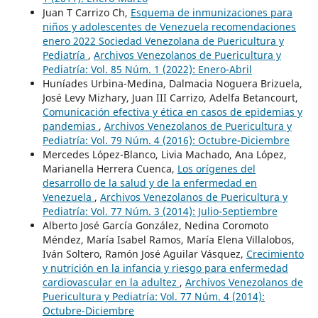
Juan T Carrizo Ch,
Esquema de inmunizaciones para
niños y adolescentes de Venezuela recomendaciones
enero 2022 Sociedad Venezolana de Puericultura y
Pediatría
,
Archivos Venezolanos de Puericultura y
Pediatría: Vol. 85 Núm. 1 (2022): Enero-Abril
Huníades Urbina-Medina, Dalmacia Noguera Brizuela,
José Levy Mizhary, Juan III Carrizo, Adelfa Betancourt,
Comunicación efectiva y ética en casos de epidemias y
pandemias
,
Archivos Venezolanos de Puericultura y
Pediatría: Vol. 79 Núm. 4 (2016): Octubre-Diciembre
Mercedes López-Blanco, Livia Machado, Ana López,
Marianella Herrera Cuenca,
Los orígenes del
desarrollo de la salud y de la enfermedad en
Venezuela
,
Archivos Venezolanos de Puericultura y
Pediatría: Vol. 77 Núm. 3 (2014): Julio-Septiembre
Alberto José García González, Nedina Coromoto
Méndez, María Isabel Ramos, María Elena Villalobos,
Iván Soltero, Ramón José Aguilar Vásquez,
Crecimiento
y nutrición en la infancia y riesgo para enfermedad
cardiovascular en la adultez
,
Archivos Venezolanos de
Puericultura y Pediatría: Vol. 77 Núm. 4 (2014):
Octubre-Diciembre