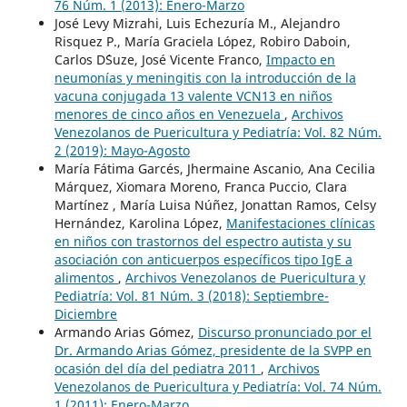
76 Núm. 1 (2013): Enero-Marzo
José Levy Mizrahi, Luis Echezuría M., Alejandro
Risquez P., María Graciela López, Robiro Daboin,
Carlos D´Suze, José Vicente Franco,
Impacto en
neumonías y meningitis con la introducción de la
vacuna conjugada 13 valente VCN13 en niños
menores de cinco años en Venezuela
,
Archivos
Venezolanos de Puericultura y Pediatría: Vol. 82 Núm.
2 (2019): Mayo-Agosto
María Fátima Garcés, Jhermaine Ascanio, Ana Cecilia
Márquez, Xiomara Moreno, Franca Puccio, Clara
Martínez , María Luisa Núñez, Jonattan Ramos, Celsy
Hernández, Karolina López,
Manifestaciones clínicas
en niños con trastornos del espectro autista y su
asociación con anticuerpos específicos tipo IgE a
alimentos
,
Archivos Venezolanos de Puericultura y
Pediatría: Vol. 81 Núm. 3 (2018): Septiembre-
Diciembre
Armando Arias Gómez,
Discurso pronunciado por el
Dr. Armando Arias Gómez, presidente de la SVPP en
ocasión del día del pediatra 2011
,
Archivos
Venezolanos de Puericultura y Pediatría: Vol. 74 Núm.
1 (2011): Enero-Marzo