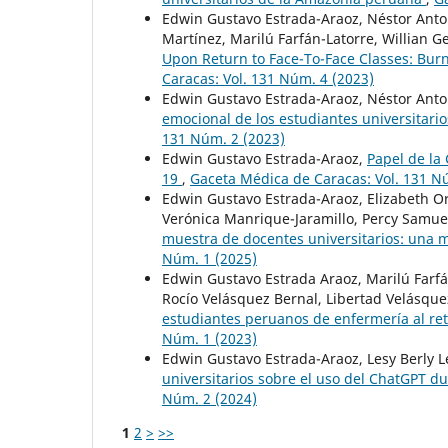
Edwin Gustavo Estrada-Araoz, Néstor Anto
Martínez, Marilú Farfán-Latorre, Willian G
Upon Return to Face-To-Face Classes: Bur
Caracas: Vol. 131 Núm. 4 (2023)
Edwin Gustavo Estrada-Araoz, Néstor Anto
emocional de los estudiantes universitario
131 Núm. 2 (2023)
Edwin Gustavo Estrada-Araoz,
Papel de la
19
,
Gaceta Médica de Caracas: Vol. 131 N
Edwin Gustavo Estrada-Araoz, Elizabeth Or
Verónica Manrique-Jaramillo, Percy Samue
muestra de docentes universitarios: una 
Núm. 1 (2025)
Edwin Gustavo Estrada Araoz, Marilú Farfán
Rocío Velásquez Bernal, Libertad Velásqu
estudiantes peruanos de enfermería al ret
Núm. 1 (2023)
Edwin Gustavo Estrada-Araoz, Lesy Berly 
universitarios sobre el uso del ChatGPT d
Núm. 2 (2024)
1
2
>
>>