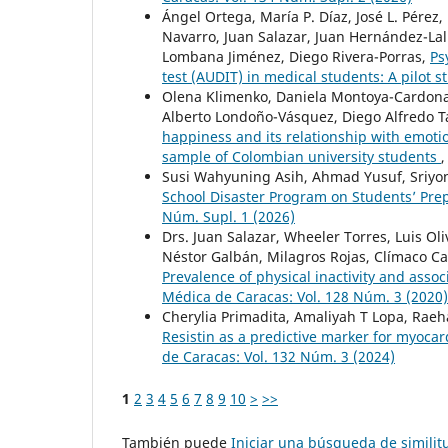
Ángel Ortega, María P. Díaz, José L. Pérez
Navarro, Juan Salazar, Juan Hernández-L
Lombana Jiménez, Diego Rivera-Porras,
Ps
test (AUDIT) in medical students: A pilot 
Olena Klimenko, Daniela Montoya-Cardona,
Alberto Londoño-Vásquez, Diego Alfredo 
happiness and its relationship with emotio
sample of Colombian university students
Susi Wahyuning Asih, Ahmad Yusuf, Sriyon
School Disaster Program on Students’ Pre
Núm. Supl. 1 (2026)
Drs. Juan Salazar, Wheeler Torres, Luis Oli
Néstor Galbán, Milagros Rojas, Clímaco 
Prevalence of physical inactivity and assoc
Médica de Caracas: Vol. 128 Núm. 3 (2020)
Cherylia Primadita, Amaliyah T Lopa, Rae
Resistin as a predictive marker for myocar
de Caracas: Vol. 132 Núm. 3 (2024)
1
2
3
4
5
6
7
8
9
10
>
>>
También puede
Iniciar una búsqueda de simili