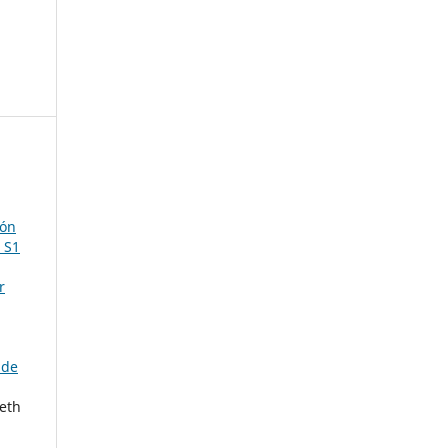
ión
 S1
r
 de
eth