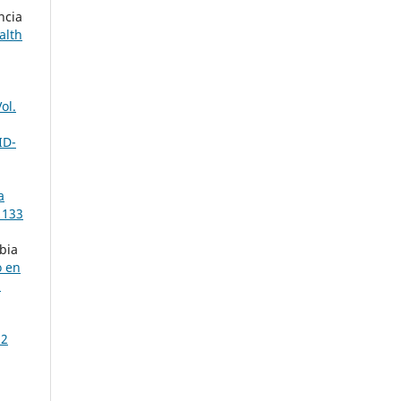
ncia
alth
ol.
ID-
a
 133
bia
 en
1
32