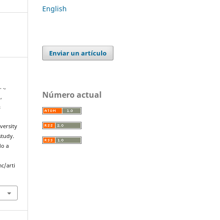
English
Enviar un artículo
 .,
Número actual
,
&
versity
study.
do a
c/arti