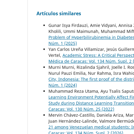
Artículos similares
Gunar Isya Firdauzi, Amie Vidyani, Annisa
Kholili, Ummi Maimunah, Muhammad Mifta
Problem of Hyperbilirubinemia in Diabetes
Núm. 1 (2025)
Yan Carlos Ureña Villamizar, Jesús Guiller
Vertel,
Academic Stress: A Critical Perspec
Médica de Caracas: Vol. 134 Núm. Supl. 2 
Murni Murni, Rizalinda Sjahril, Joelle I. 
Nurul Pauzi Emilia, Nur Rahma, Isra Wahi
City, Indonesia: The first proof of the dist
Núm. 1 (2024)
Muhammad Reza Utama, Ayu Tsalis Saputr
Learning Environment Potentially Affect F
Study during Distance Learning Transitio
Caracas: Vol. 130 Núm. 2S (2022)
Mervin Chávez-Castillo, Daniela Ariza, Mar
Juan Hernández-Lalinde, Valmore Bermúde
21 among Venezuelan medical students: In
Caracas: Vol. 134 Núm. Supl. 2 (2026)