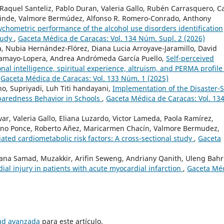
, Raquel Santeliz, Pablo Duran, Valeria Gallo, Rubén Carrasquero, C
alinde, Valmore Bermúdez, Alfonso R. Romero-Conrado, Anthony
ychometric performance of the alcohol use disorders identification
study
,
Gaceta Médica de Caracas: Vol. 134 Núm. Supl. 2 (2026)
 Nubia Hernández-Flórez, Diana Lucia Arroyave-Jaramillo, David
Tamayo-Lopera, Andrea Andrómeda García Puello,
Self-perceived
nal intelligence, spiritual experience, altruism, and PERMA profile 
,
Gaceta Médica de Caracas: Vol. 133 Núm. 1 (2025)
o, Supriyadi, Luh Titi handayani,
Implementation of the Disaster-
paredness Behavior in Schools
,
Gaceta Médica de Caracas: Vol. 13
var, Valeria Gallo, Eliana Luzardo, Victor Lameda, Paola Ramírez,
Cano Ponce, Roberto Añez, Maricarmen Chacín, Valmore Bermudez,
iated cardiometabolic risk factors: A cross-sectional study
,
Gaceta
hana Samad, Muzakkir, Arifin Seweng, Andriany Qanith, Uleng Bahr
dial injury in patients with acute myocardial infarction
,
Gaceta Mé
tud avanzada
para este artículo.