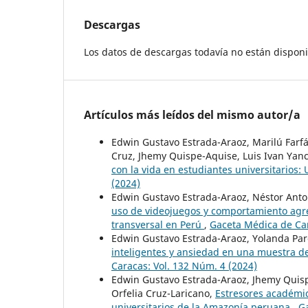
Descargas
Los datos de descargas todavía no están disponi
Artículos más leídos del mismo autor/a
Edwin Gustavo Estrada-Araoz, Marilú Farfá
Cruz, Jhemy Quispe-Aquise, Luis Ivan Ya
con la vida en estudiantes universitarios:
(2024)
Edwin Gustavo Estrada-Araoz, Néstor Anto
uso de videojuegos y comportamiento agre
transversal en Perú
,
Gaceta Médica de Car
Edwin Gustavo Estrada-Araoz, Yolanda Par
inteligentes y ansiedad en una muestra d
Caracas: Vol. 132 Núm. 4 (2024)
Edwin Gustavo Estrada-Araoz, Jhemy Quisp
Orfelia Cruz-Laricano,
Estresores académi
universitarios de la Amazonía peruana
,
Ga