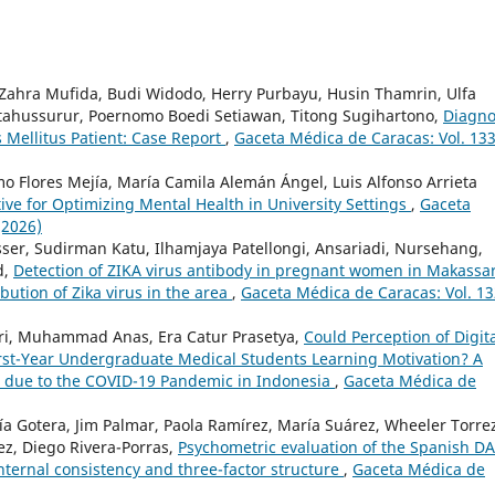
 Zahra Mufida, Budi Widodo, Herry Purbayu, Husin Thamrin, Ulfa
hussurur, Poernomo Boedi Setiawan, Titong Sugihartono,
Diagno
 Mellitus Patient: Case Report
,
Gaceta Médica de Caracas: Vol. 13
mo Flores Mejía, María Camila Alemán Ángel, Luis Alfonso Arrieta
tive for Optimizing Mental Health in University Settings
,
Gaceta
(2026)
Rosser, Sudirman Katu, Ilhamjaya Patellongi, Ansariadi, Nursehang,
d,
Detection of ZIKA virus antibody in pregnant women in Makassa
ribution of Zika virus in the area
,
Gaceta Médica de Caracas: Vol. 1
i, Muhammad Anas, Era Catur Prasetya,
Could Perception of Digit
irst-Year Undergraduate Medical Students Learning Motivation? A
n due to the COVID-19 Pandemic in Indonesia
,
Gaceta Médica de
ía Gotera, Jim Palmar, Paola Ramírez, María Suárez, Wheeler Torre
z, Diego Rivera-Porras,
Psychometric evaluation of the Spanish DA
ternal consistency and three-factor structure
,
Gaceta Médica de