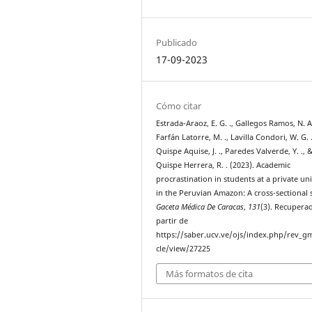
Publicado
17-09-2023
Cómo citar
Estrada-Araoz, E. G. ., Gallegos Ramos, N. A.
Farfán Latorre, M. ., Lavilla Condori, W. G. .
Quispe Aquise, J. ., Paredes Valverde, Y. ., 
Quispe Herrera, R. . (2023). Academic
procrastination in students at a private uni
in the Peruvian Amazon: A cross-sectional 
Gaceta Médica De Caracas
,
131
(3). Recupera
partir de
https://saber.ucv.ve/ojs/index.php/rev_gm
cle/view/27225
Más formatos de cita