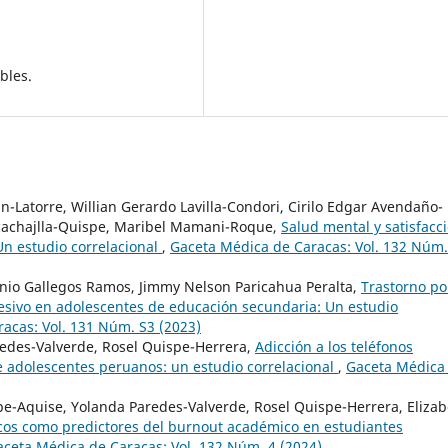
bles.
n-Latorre, Willian Gerardo Lavilla-Condori, Cirilo Edgar Avendaño-
ncachajlla-Quispe, Maribel Mamani-Roque,
Salud mental y satisfacc
 Un estudio correlacional
,
Gaceta Médica de Caracas: Vol. 132 Núm.
nio Gallegos Ramos, Jimmy Nelson Paricahua Peralta,
Trastorno po
sivo en adolescentes de educación secundaria: Un estudio
acas: Vol. 131 Núm. S3 (2023)
edes-Valverde, Rosel Quispe-Herrera,
Adicción a los teléfonos
e adolescentes peruanos: un estudio correlacional
,
Gaceta Médica
e-Aquise, Yolanda Paredes-Valverde, Rosel Quispe-Herrera, Elizab
cos como predictores del burnout académico en estudiantes
ceta Médica de Caracas: Vol. 132 Núm. 4 (2024)