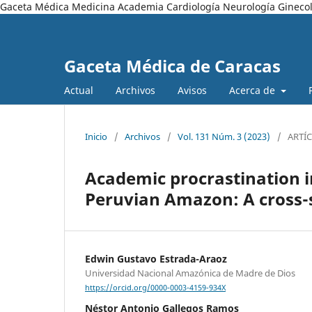
Gaceta Médica Medicina Academia Cardiología Neurología Ginecol
Gaceta Médica de Caracas
Actual
Archivos
Avisos
Acerca de
Inicio
/
Archivos
/
Vol. 131 Núm. 3 (2023)
/
ARTÍ
Academic procrastination in
Peruvian Amazon: A cross-
Edwin Gustavo Estrada-Araoz
Universidad Nacional Amazónica de Madre de Dios
https://orcid.org/0000-0003-4159-934X
Néstor Antonio Gallegos Ramos