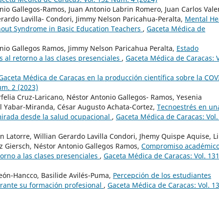
nio Gallegos-Ramos, Juan Antonio Labrin Romero, Juan Carlos Vale
erardo Lavilla- Condori, Jimmy Nelson Paricahua-Peralta,
Mental He
nout Syndrome in Basic Education Teachers
,
Gaceta Médica de
nio Gallegos Ramos, Jimmy Nelson Paricahua Peralta,
Estado
s al retorno a las clases presenciales
,
Gaceta Médica de Caracas: V
 Gaceta Médica de Caracas en la producción científica sobre la COV
úm. 2 (2023)
felia Cruz-Laricano, Néstor Antonio Gallegos- Ramos, Yesenia
l Yabar-Miranda, César Augusto Achata-Cortez,
Tecnoestrés en un
mirada desde la salud ocupacional
,
Gaceta Médica de Caracas: Vol.
 Latorre, Willian Gerardo Lavilla Condori, Jhemy Quispe Aquise, Li
ez Giersch, Néstor Antonio Gallegos Ramos,
Compromiso académico
orno a las clases presenciales
,
Gaceta Médica de Caracas: Vol. 13
León-Hancco, Basilide Avilés-Puma,
Percepción de los estudiantes
urante su formación profesional
,
Gaceta Médica de Caracas: Vol. 1