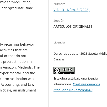
mic self-regulation,
Número
, undergraduate, time
Vol. 131 Núm. 3 (2023)
Sección
ARTÍCULOS ORIGINALES
Licencia
rly recurring behavior
ctivities that are
Derechos de autor 2023 Gaceta Médic
ul or that do not
Caracas
c procrastination in
ian Amazon. Methods: The
experimental, and the
Esta obra está bajo una licencia
c procrastination was
internacional
Creative Commons
, Accounting, and Law
Atribución-NoComercial 4.0
.
n Scale, an instrument