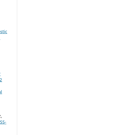
stic
3
r
32
al
z,
SS-