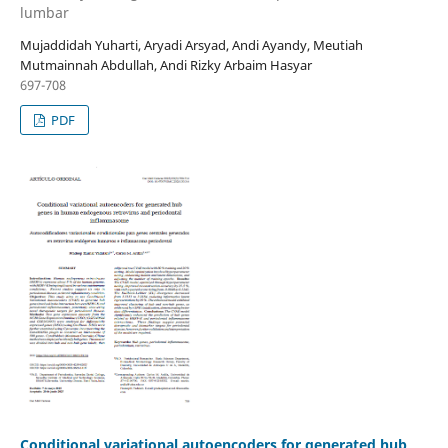
lumbar
Mujaddidah Yuharti, Aryadi Arsyad, Andi Ayandy, Meutiah
Mutmainnah Abdullah, Andi Rizky Arbaim Hasyar
697-708
PDF
Conditional variational autoencoders for generated hub