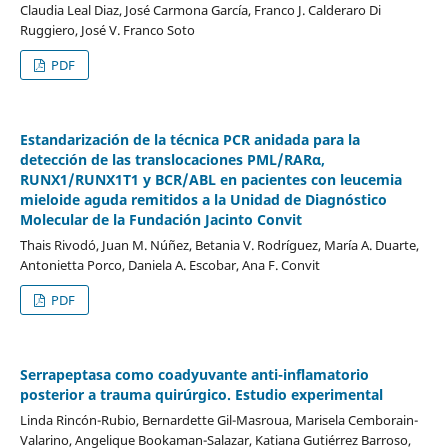
Claudia Leal Diaz, José Carmona García, Franco J. Calderaro Di
Ruggiero, José V. Franco Soto
PDF
Estandarización de la técnica PCR anidada para la
detección de las translocaciones PML/RARα,
RUNX1/RUNX1T1 y BCR/ABL en pacientes con leucemia
mieloide aguda remitidos a la Unidad de Diagnóstico
Molecular de la Fundación Jacinto Convit
Thais Rivodó, Juan M. Núñez, Betania V. Rodríguez, María A. Duarte,
Antonietta Porco, Daniela A. Escobar, Ana F. Convit
PDF
Serrapeptasa como coadyuvante anti-inflamatorio
posterior a trauma quirúrgico. Estudio experimental
Linda Rincón-Rubio, Bernardette Gil-Masroua, Marisela Cemborain-
Valarino, Angelique Bookaman-Salazar, Katiana Gutiérrez Barroso,