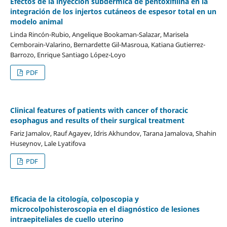
Efectos de la inyección subdérmica de pentoxifilina en la
integración de los injertos cutáneos de espesor total en un
modelo animal
Linda Rincón-Rubio, Angelique Bookaman-Salazar, Marisela
Cemborain-Valarino, Bernardette Gil-Masroua, Katiana Gutierrez-
Barrozo, Enrique Santiago López-Loyo
PDF
Clinical features of patients with cancer of thoracic
esophagus and results of their surgical treatment
Fariz Jamalov, Rauf Agayev, Idris Akhundov, Tarana Jamalova, Shahin
Huseynov, Lale Lyatifova
PDF
Eficacia de la citología, colposcopia y
microcolpohisteroscopia en el diagnóstico de lesiones
intraepiteliales de cuello uterino