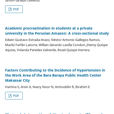
Simón Giraldo Oliveros
PDF
Academic procrastination in students at a private
university in the Peruvian Amazon: A cross-sectional study
Edwin Gustavo Estrada-Araoz, Néstor Antonio Gallegos Ramos,
Marilú Farfán Latorre, Willian Gerardo Lavilla Condori, Jhemy Quispe
Aquise, Yolanda Paredes Valverde, Rosel Quispe Herrera
Factors Contributing to the Incidence of Hypertension in
the Work Area of the Bara Baraya Public Health Center
Makassar City
Hartina S, Arsin A, Nasry Noor N, Amiruddin R, Ibrahim E
PDF