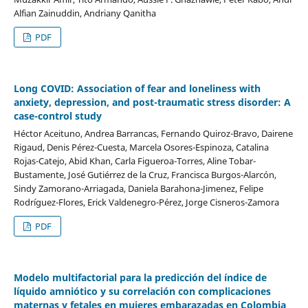
Alfian Zainuddin, Andriany Qanitha
PDF
Long COVID: Association of fear and loneliness with
anxiety, depression, and post-traumatic stress disorder: A
case-control study
Héctor Aceituno, Andrea Barrancas, Fernando Quiroz-Bravo, Dairene
Rigaud, Denis Pérez-Cuesta, Marcela Osores-Espinoza, Catalina
Rojas-Catejo, Abid Khan, Carla Figueroa-Torres, Aline Tobar-
Bustamente, José Gutiérrez de la Cruz, Francisca Burgos-Alarcón,
Sindy Zamorano-Arriagada, Daniela Barahona-Jimenez, Felipe
Rodríguez-Flores, Erick Valdenegro-Pérez, Jorge Cisneros-Zamora
PDF
Modelo multifactorial para la predicción del índice de
líquido amniótico y su correlación con complicaciones
maternas y fetales en mujeres embarazadas en Colombia