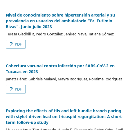
Nivel de conocimiento sobre hipertensión arterial y su
prevalencia en usuarios del ambulatorio “Br. Eutimio
Rivas”. Junio-julio 2023
Teresa Gledhill R, Pedro González, Jenired Nava, Tatiana Gómez
PDF
Cobertura vacunal contra infección por SARS-CoV-2 en
Tucacas en 2023
Janett Pérez, Gabriela Malavé, Mayra Rodríguez, Roraima Rodríguez
PDF
Exploring the effects of His and left bundle branch pacing
with stylet-driven lead on tricuspid regurgitation: A short-
term follow-up study
Muzakkir Amir, Tito Armando, Aussie F. Ghaznawie, Peter Kabo, Andi