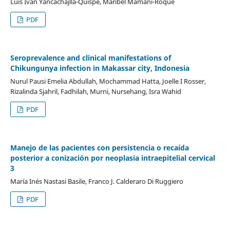
Luis Ivan Yancachajlla-Quispe, Maribel Mamani-Roque
PDF
Seroprevalence and clinical manifestations of
Chikungunya infection in Makassar city, Indonesia
Nurul Pausi Emelia Abdullah, Mochammad Hatta, Joelle I Rosser,
Rizalinda Sjahril, Fadhilah, Murni, Nursehang, Isra Wahid
PDF
Manejo de las pacientes con persistencia o recaída
posterior a conización por neoplasia intraepitelial cervical
3
María Inés Nastasi Basile, Franco J. Calderaro Di Ruggiero
PDF