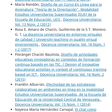
María Rondón,
Diseño de un Curso En Línea para la
Asignatura “Teoría de la Orientación”. Modalidad
Estudios Universitarios Supervisados (EUS) de la
Escuela de Educación. UCV
,
Docencia Universitaria:
Vol. 13 Núm. 2 (2012)
Rosa E. Amaro de Chacín, Guillermo de la S.T. Moreno
G. †,
La docencia universitaria en entornos virtuales
de calidad / University teaching in quality virtual
environments
,
Docencia Universitaria: Vol. 18 Núm. 1
y 2 (2017)
Florángel Chacón Bautista,
Diseño de actividades
educativas innovadoras en contextos de formación
continua basado en las TIC. / Design of innovative
educational activities in context of continuous training
based on ICT
,
Docencia Universitaria: Vol. 16 Núm. 2
(2015)
Franklin Albarrán,
Efectividad de las estrategias
colaborativas en ambientes en línea en la modalidad
Estudios Universitarios Supervisados, de la Escuela de
Educación de la Universidad Central de Venezuela
,
Docencia Universitaria: Vol. 15 Núm. 1 (2014)
Nayesia María Hernández Carvajal,
El chat como