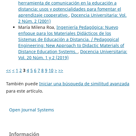
herramienta de comunicación en la educación a
distancia: usos y potencialidades para fomentar el
aprendizaje cooperativo
,
Docencia Universitaria: Vol.
2 Núm. 2 (2001)
María Milena Roa,
Ingeniería Pedagógica: Nuevo
enfoque para los Materiales Didácticos de los
Sistemas de Educación a Distancia. / Pedagogical
Engineering: New Approach to Didactic Materials of
Distance Education Systems.
,
Docencia Universitaria:
Vol. 20 Núm. 1 y 2 (2019)
<<
<
1
2
3
4
5
6
7
8
9
10
>
>>
También puede
Iniciar una búsqueda de similitud avanzada
para este artículo.
Open Journal Systems
Información