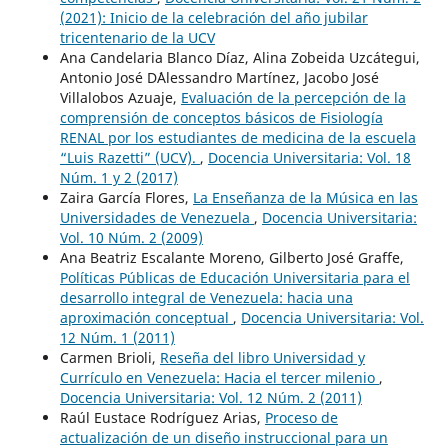
(2021): Inicio de la celebración del año jubilar
tricentenario de la UCV
Ana Candelaria Blanco Díaz, Alina Zobeida Uzcátegui,
Antonio José D´Alessandro Martínez, Jacobo José
Villalobos Azuaje,
Evaluación de la percepción de la
comprensión de conceptos básicos de Fisiología
RENAL por los estudiantes de medicina de la escuela
“Luis Razetti” (UCV).
,
Docencia Universitaria: Vol. 18
Núm. 1 y 2 (2017)
Zaira García Flores,
La Enseñanza de la Música en las
Universidades de Venezuela
,
Docencia Universitaria:
Vol. 10 Núm. 2 (2009)
Ana Beatriz Escalante Moreno, Gilberto José Graffe,
Políticas Públicas de Educación Universitaria para el
desarrollo integral de Venezuela: hacia una
aproximación conceptual
,
Docencia Universitaria: Vol.
12 Núm. 1 (2011)
Carmen Brioli,
Reseña del libro Universidad y
Currículo en Venezuela: Hacia el tercer milenio
,
Docencia Universitaria: Vol. 12 Núm. 2 (2011)
Raúl Eustace Rodríguez Arias,
Proceso de
actualización de un diseño instruccional para un