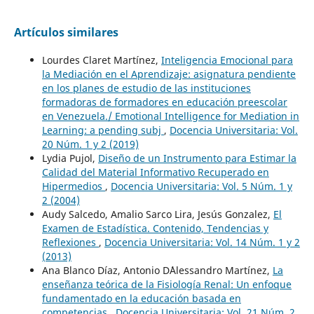
Artículos similares
Lourdes Claret Martínez,
Inteligencia Emocional para
la Mediación en el Aprendizaje: asignatura pendiente
en los planes de estudio de las instituciones
formadoras de formadores en educación preescolar
en Venezuela./ Emotional Intelligence for Mediation in
Learning: a pending subj
,
Docencia Universitaria: Vol.
20 Núm. 1 y 2 (2019)
Lydia Pujol,
Diseño de un Instrumento para Estimar la
Calidad del Material Informativo Recuperado en
Hipermedios
,
Docencia Universitaria: Vol. 5 Núm. 1 y
2 (2004)
Audy Salcedo, Amalio Sarco Lira, Jesús Gonzalez,
El
Examen de Estadística. Contenido, Tendencias y
Reflexiones
,
Docencia Universitaria: Vol. 14 Núm. 1 y 2
(2013)
Ana Blanco Díaz, Antonio D´Alessandro Martínez,
La
enseñanza teórica de la Fisiología Renal: Un enfoque
fundamentado en la educación basada en
competencias
,
Docencia Universitaria: Vol. 21 Núm. 2