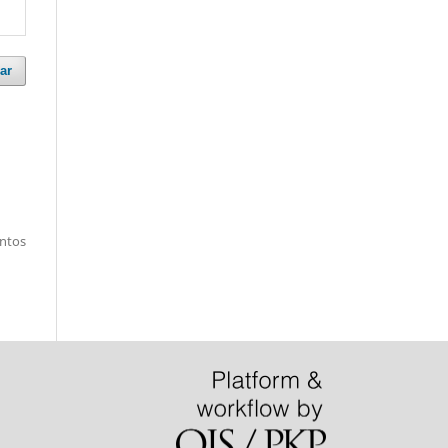
ar
entos