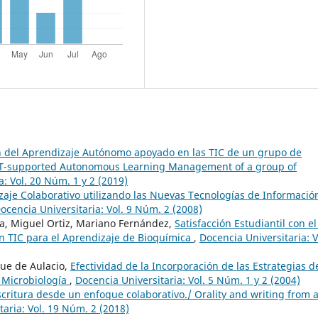
ón del Aprendizaje Autónomo apoyado en las TIC de un grupo de
f ICT-supported Autonomous Learning Management of a group of
a: Vol. 20 Núm. 1 y 2 (2019)
zaje Colaborativo utilizando las Nuevas Tecnologías de Informació
ocencia Universitaria: Vol. 9 Núm. 2 (2008)
ta, Miguel Ortiz, Mariano Fernández,
Satisfacción Estudiantil con el
en TIC para el Aprendizaje de Bioquímica
,
Docencia Universitaria: V
ue de Aulacio,
Efectividad de la Incorporación de las Estrategias d
 Microbiología
,
Docencia Universitaria: Vol. 5 Núm. 1 y 2 (2004)
scritura desde un enfoque colaborativo./ Orality and writing from 
taria: Vol. 19 Núm. 2 (2018)