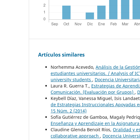
Artículos similares
Norhemma Acevedo,
Análisis de la Gesti
estudiantes universitarios. / Analysis o
university students
,
Docencia Universitari
Laura R. Guerra T.,
Estrategias de Aprendi
Comunicación. (Evaluación por Grupos)
,
D
Keybell Díaz, Vanessa Miguel, Isis Landae
de Estrategias Instruccionales Apoyadas 
15 Núm. 2 (2014)
Sofía Gutiérrez de Gamboa, Magaly Pedriq
Enseñanza y Aprendizaje en la Asignatura
Claudine Glenda Benoit Ríos,
Oralidad y e
collaborative approach
,
Docencia Universi