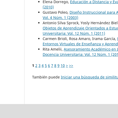
Elena Dorrego,
Educación a Distancia y Ev
(2010)
Gustavo Poleo,
Diseño Instruccional para
Vol. 4 Núm. 1 (2003)
Antonio Silva Sprock, Yosly Hernández Biel
Objetos de Aprendizaje Orientados a Estu
Universitaria: Vol. 12 Núm. 1 (2011)
Carmen Brioli, Rosa Amaro, Irama García,
Entornos Virtuales de Enseñanza y Aprend
Rita Amelii,
Asesoramiento Académico en L
Docencia Universitaria: Vol. 12 Núm. 1 (20
1
2
3
4
5
6
7
8
9
10
>
>>
También puede
Iniciar una búsqueda de simili