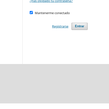
¿Has olvidado tu contraseña?
Mantenerme conectado
Registrarse
Entrar