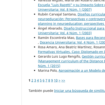
Vanessa Miguel, María del Rosario Sánche
Escuela "Luis Razetti" y su Impacto Sobre 
Universitaria: Vol. 8 Núm. 1 (2007)
Rubén Carvajal Santana,
Diseños curricul
neuroeducación: Perspectivas y controvers
planning in neuroeducation: perspectives
Ángel Alvarado,
Diseño Instruccional para
Universitaria: Vol. 4 Núm. 1 (2003)
Ramón Escontrela Mao,
Bases para Reconst
,
Docencia Universitaria: Vol. 4 Núm. 1 (20
Rosa Amaro, Ana Beatriz Martínez, Rosan
Formativas Virtuales. Caso: Diplomado en 
Gerardo Luis Lugo Rengifo,
Gestión curric
(Management curriculum of the Distance 
Núm. 1 (2015)
Marina Polo,
Aproximación a un Modelo d
1
2
3
4
5
6
7
8
9
10
>
>>
También puede
Iniciar una búsqueda de simili