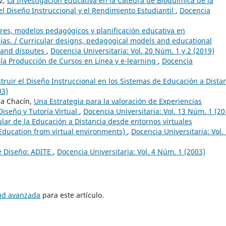
z,
La Investigación Educativa en la Cátedra de Bioquímica de la
el Diseño Instruccional y el Rendimiento Estudiantil
,
Docencia
ares, modelos pedagógicos y planificación educativa en
ias. / Curricular designs, pedagogical models and educational
 and disputes
,
Docencia Universitaria: Vol. 20 Núm. 1 y 2 (2019)
 la Producción de Cursos en Línea y e-learning
,
Docencia
ruir el Diseño Instruccional en los Sistemas de Educación a Dista
03)
na Chacín,
Una Estrategia para la valoración de Experiencias
Diseño y Tutoría Virtual
,
Docencia Universitaria: Vol. 13 Núm. 1 (20
ular de la Educación a Distancia desde entornos virtuales
Education from virtual environments)
,
Docencia Universitaria: Vol.
e Diseño: ADITE
,
Docencia Universitaria: Vol. 4 Núm. 1 (2003)
tud avanzada
para este artículo.