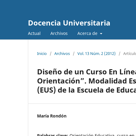
Docencia Universitaria
Actual
Archivos
Acerca de
Inicio
/
Archivos
/
Vol. 13 Núm. 2 (2012)
/
Artícul
Diseño de un Curso En Líne
Orientación”. Modalidad Es
(EUS) de la Escuela de Educ
María Rondón
Palabras clave:
Orientación Educativa, curso en 