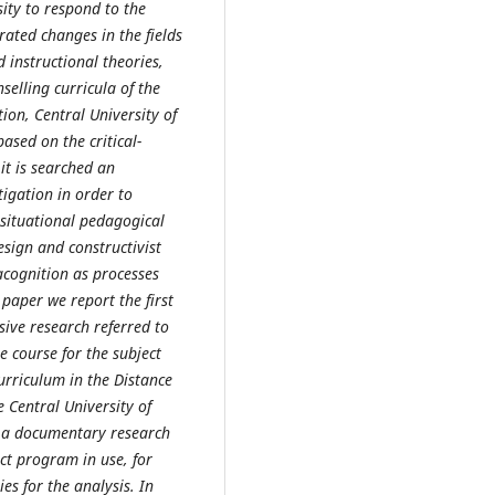
sity to respond to the
ated changes in the fields
instructional theories,
selling curricula of the
ion, Central University of
ased on the critical-
it is searched an
igation in order to
 situational pedagogical
esign and constructivist
acognition as processes
 paper we report the first
ive research referred to
e course for the subject
urriculum in the Distance
 Central University of
n a documentary research
ect program in use, for
s for the analysis. In