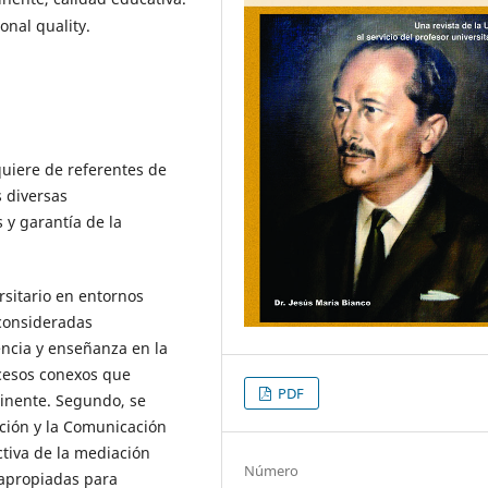
onal quality.
quiere de referentes de
 diversas
 y garantía de la
ersitario en entornos
 consideradas
encia y enseñanza en la
cesos conexos que
PDF
tinente. Segundo, se
ación y la Comunicación
ctiva de la mediación
Número
 apropiadas para