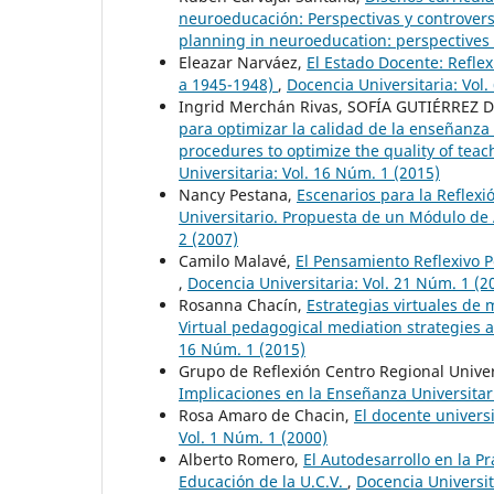
neuroeducación: Perspectivas y controvers
planning in neuroeducation: perspectives
Eleazar Narváez,
El Estado Docente: Reflex
a 1945-1948)
,
Docencia Universitaria: Vol.
Ingrid Merchán Rivas, SOFÍA GUTIÉRRE
para optimizar la calidad de la enseñanza 
procedures to optimize the quality of tea
Universitaria: Vol. 16 Núm. 1 (2015)
Nancy Pestana,
Escenarios para la Reflexi
Universitario. Propuesta de un Módulo d
2 (2007)
Camilo Malavé,
El Pensamiento Reflexivo 
,
Docencia Universitaria: Vol. 21 Núm. 1 (
Rosanna Chacín,
Estrategias virtuales de
Virtual pedagogical mediation strategies
16 Núm. 1 (2015)
Grupo de Reflexión Centro Regional Univer
Implicaciones en la Enseñanza Universita
Rosa Amaro de Chacin,
El docente univers
Vol. 1 Núm. 1 (2000)
Alberto Romero,
El Autodesarrollo en la Pr
Educación de la U.C.V.
,
Docencia Universit