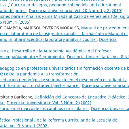
ias. / Curricular designs, pedagogical models and educational
 and disputes
,
Docencia Universitaria: Vol. 20 Núm. 1 y 2 (2019)
iones para el Análisis y una Mirada al Caso de Venezuela (Del siglo
 6 Núm. 1 (2005)
Z DE GAMBOA, MARISOL RIVEROS MORALES,
Manual de procedimient
en el laboratorio de la asignatura análisis farmacéutico Manual of
ching in pharmaceutical laboratory analysis course
,
Docencia
ón y el Desarrollo de la Autonomía Académica del Profesor
e Acompañiamiento y Seguimiento
,
Docencia Universitaria: Vol. 8 
Pedagógico en profesores universitarios sin formación docente de 
2021): De la pandemia a la transformación
 mediación pedagógica y su impacto en el desempeño estudiantil /
 and their impact on student performance
,
Docencia Universitaria: V
sitario Bariloche,
Definición del Concepto de Encuadre Didáctico. 
ria
,
Docencia Universitaria: Vol. 3 Núm. 2 (2002)
itario en el marco de los cambios curriculares
,
Docencia Universita
áctica Profesional I de la Reforma Curricular de la Escuela de
aria: Vol. 3 Núm. 1 (2002)