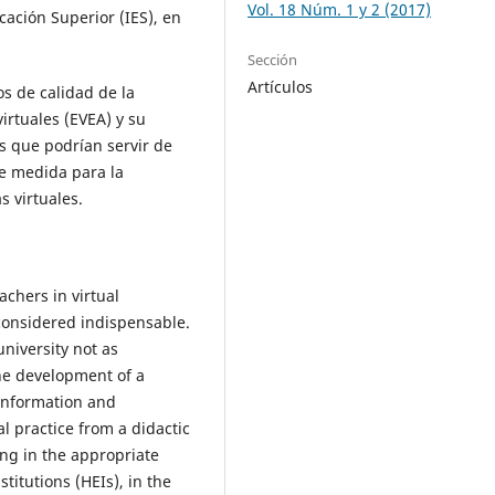
Vol. 18 Núm. 1 y 2 (2017)
cación Superior (IES), en
Sección
Artículos
os de calidad de la
irtuales (EVEA) y su
s que podrían servir de
de medida para la
s virtuales.
achers in virtual
considered indispensable.
university not as
he development of a
 Information and
 practice from a didactic
ing in the appropriate
titutions (HEIs), in the