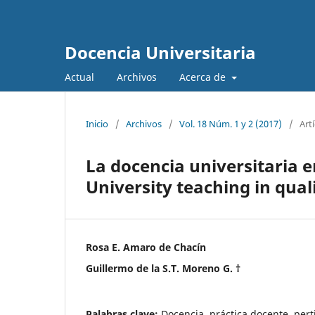
Docencia Universitaria
Actual
Archivos
Acerca de
Inicio
/
Archivos
/
Vol. 18 Núm. 1 y 2 (2017)
/
Art
La docencia universitaria e
University teaching in qual
Rosa E. Amaro de Chacín
Guillermo de la S.T. Moreno G. †
Palabras clave:
Docencia, práctica docente, pert