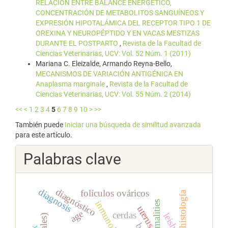
RELACIÓN ENTRE BALANCE ENERGÉTICO,
CONCENTRACIÓN DE METABOLITOS SANGUÍNEOS Y
EXPRESIÓN HIPOTALÁMICA DEL RECEPTOR TIPO 1 DE
OREXINA Y NEUROPÉPTIDO Y EN VACAS MESTIZAS
DURANTE EL POSTPARTO
,
Revista de la Facultad de
Ciencias Veterinarias, UCV: Vol. 52 Núm. 1 (2011)
Mariana C. Eleizalde, Armando Reyna-Bello,
MECANISMOS DE VARIACIÓN ANTIGÉNICA EN
Anaplasma marginale
,
Revista de la Facultad de
Ciencias Veterinarias, UCV: Vol. 55 Núm. 2 (2014)
<<
<
1
2
3
4
5
6
7
8
9
10
>
>>
También puede
Iniciar una búsqueda de similitud avanzada
para este artículo.
Palabras clave
diagnóstico
diagnosis
folículos ováricos
histología
inmunología
uterus
age
cerdas