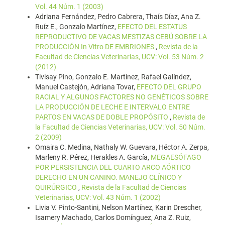
Vol. 44 Núm. 1 (2003)
Adriana Fernández, Pedro Cabrera, Thaís Díaz, Ana Z.
Ruíz E., Gonzalo Martínez,
EFECTO DEL ESTATUS
REPRODUCTIVO DE VACAS MESTIZAS CEBÚ SOBRE LA
PRODUCCIÓN In Vitro DE EMBRIONES
,
Revista de la
Facultad de Ciencias Veterinarias, UCV: Vol. 53 Núm. 2
(2012)
Tivisay Pino, Gonzalo E. Martínez, Rafael Galíndez,
Manuel Castejón, Adriana Tovar,
EFECTO DEL GRUPO
RACIAL Y ALGUNOS FACTORES NO GENÉTICOS SOBRE
LA PRODUCCIÓN DE LECHE E INTERVALO ENTRE
PARTOS EN VACAS DE DOBLE PROPÓSITO
,
Revista de
la Facultad de Ciencias Veterinarias, UCV: Vol. 50 Núm.
2 (2009)
Omaira C. Medina, Nathaly W. Guevara, Héctor A. Zerpa,
Marleny R. Pérez, Herakles A. García,
MEGAESÓFAGO
POR PERSISTENCIA DEL CUARTO ARCO AÓRTICO
DERECHO EN UN CANINO. MANEJO CLÍNICO Y
QUIRÚRGICO
,
Revista de la Facultad de Ciencias
Veterinarias, UCV: Vol. 43 Núm. 1 (2002)
Livia V. Pinto-Santini, Nelson Martínez, Karin Drescher,
Isamery Machado, Carlos Domínguez, Ana Z. Ruiz,