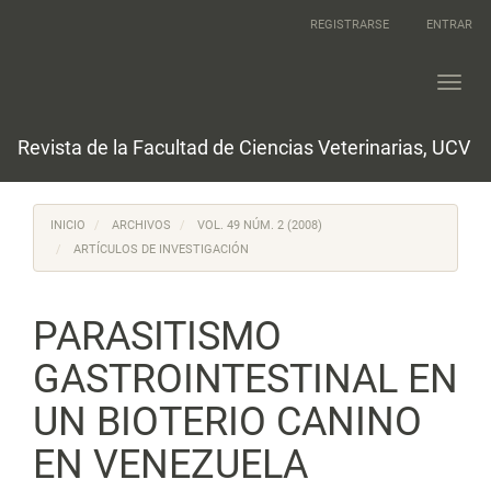
Navegación
REGISTRARSE
ENTRAR
principal
Contenido
principal
Toggl
Barra
navig
lateral
Revista de la Facultad de Ciencias Veterinarias, UCV
INICIO
ARCHIVOS
VOL. 49 NÚM. 2 (2008)
ARTÍCULOS DE INVESTIGACIÓN
PARASITISMO
GASTROINTESTINAL EN
UN BIOTERIO CANINO
EN VENEZUELA