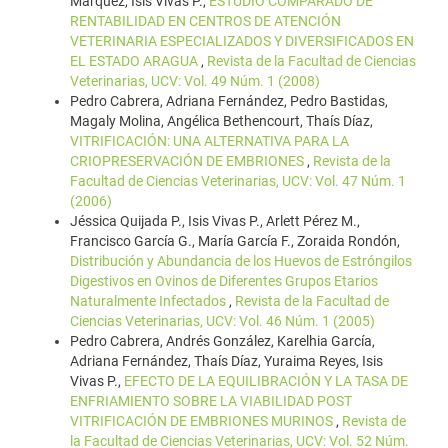
Márquez, Isis Vivas P.,
ESTUDIO COMPARADO DE
RENTABILIDAD EN CENTROS DE ATENCIÓN
VETERINARIA ESPECIALIZADOS Y DIVERSIFICADOS EN
EL ESTADO ARAGUA
,
Revista de la Facultad de Ciencias
Veterinarias, UCV: Vol. 49 Núm. 1 (2008)
Pedro Cabrera, Adriana Fernández, Pedro Bastidas,
Magaly Molina, Angélica Bethencourt, Thaís Díaz,
VITRIFICACIÓN: UNA ALTERNATIVA PARA LA
CRIOPRESERVACIÓN DE EMBRIONES
,
Revista de la
Facultad de Ciencias Veterinarias, UCV: Vol. 47 Núm. 1
(2006)
Jéssica Quijada P., Isis Vivas P., Arlett Pérez M.,
Francisco García G., María García F., Zoraida Rondón,
Distribución y Abundancia de los Huevos de Estróngilos
Digestivos en Ovinos de Diferentes Grupos Etarios
Naturalmente Infectados
,
Revista de la Facultad de
Ciencias Veterinarias, UCV: Vol. 46 Núm. 1 (2005)
Pedro Cabrera, Andrés González, Karelhia García,
Adriana Fernández, Thaís Díaz, Yuraima Reyes, Isis
Vivas P.,
EFECTO DE LA EQUILIBRACIÓN Y LA TASA DE
ENFRIAMIENTO SOBRE LA VIABILIDAD POST
VITRIFICACIÓN DE EMBRIONES MURINOS
,
Revista de
la Facultad de Ciencias Veterinarias, UCV: Vol. 52 Núm.