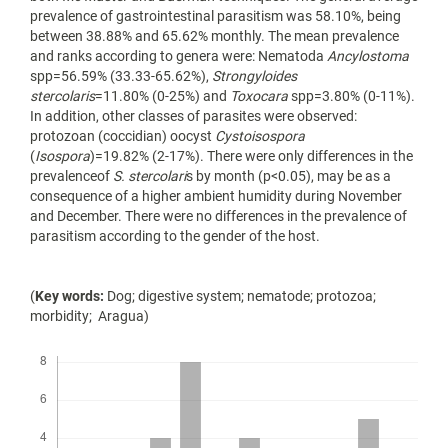
prevalence of gastrointestinal parasitism was 58.10%, being
between 38.88% and 65.62% monthly. The mean prevalence
and ranks according to genera were: Nematoda
Ancylostoma
spp=56.59% (33.33-65.62%),
Strongyloides
stercolaris
=11.80% (0-25%) and
Toxocara
spp=3.80% (0-11%).
In addition, other classes of parasites were observed:
protozoan (coccidian) oocyst
Cystoisospora
(
Isospora
)=19.82% (2-17%). There were only differences in the
prevalenceof
S. stercolari
s by month (p<0.05), may be as a
consequence of a higher ambient humidity during November
and December. There were no differences in the prevalence of
parasitism according to the gender of the host.
(
Key words:
Dog; digestive system; nematode; protozoa;
morbidity; Aragua)
Descargas