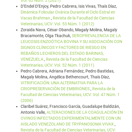
Vol. 62 Núm. 2 (2021)
D’Endel D’Enjoy, Pedro Cabrera, Isis Vivas, Thaís Díaz,
Dinámica Folicular Ovárica Durante el Ciclo Estral en
Vacas Brahman
,
Revista de la Facultad de Ciencias
Veterinarias, UCV: Vol. 53 Núm. 1 (2012)
Zoraida Nava, César Obando, Magaly Molina, Magaly
Bracamonte, Olga Tkachuk,
SEROPREVALENCIA DE LA
LEUCOSIS ENZOÓTICA BOVINA Y SU ASOCIACIÓN CON
SIGNOS CLÍNICOS Y FACTORES DE RIESGO EN
REBAÑOS LECHEROS DEL ESTADO BARINAS,
VENEZUELA
,
Revista de la Facultad de Ciencias
Veterinarias, UCV: Vol. 52 Núm. 1 (2011)
Pedro Cabrera, Adriana Fernández, Pedro Bastidas,
Magaly Molina, Angélica Bethencourt, Thaís Díaz,
VITRIFICACIÓN: UNA ALTERNATIVA PARA LA
CRIOPRESERVACIÓN DE EMBRIONES
,
Revista de la
Facultad de Ciencias Veterinarias, UCV: Vol. 47 Núm. 1
(2006)
Claribel Suárez, Francisco García, Guadalupe Baldizán,
Antonio Valle,
ALTERACIONES DE LA COAGULACIÓN EN
OVINOS INFECTADOS EXPERIMENTALMENTE CON UN
AISLADO VENEZOLANO DE TRYPANOSOMA VIVAX
,
Revista de la Facultad de Ciencias Veterinarias, UCV: