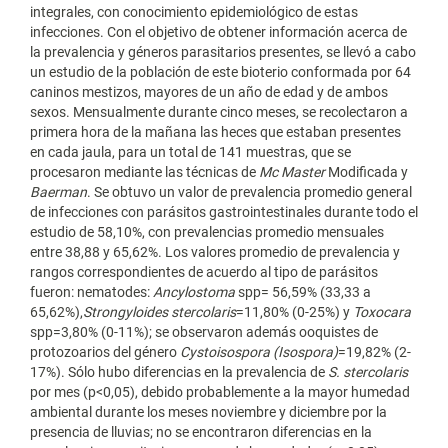
integrales, con conocimiento epidemiológico de estas
infecciones. Con el objetivo de obtener información acerca de
la prevalencia y géneros parasitarios presentes, se llevó a cabo
un estudio de la población de este bioterio conformada por 64
caninos mestizos, mayores de un año de edad y de ambos
sexos. Mensualmente durante cinco meses, se recolectaron a
primera hora de la mañana las heces que estaban presentes
en cada jaula, para un total de 141 muestras, que se
procesaron mediante las técnicas de
Mc Master
Modificada y
Baerman
. Se obtuvo un valor de prevalencia promedio general
de infecciones con parásitos gastrointestinales durante todo el
estudio de 58,10%, con prevalencias promedio mensuales
entre 38,88 y 65,62%. Los valores promedio de prevalencia y
rangos correspondientes de acuerdo al tipo de parásitos
fueron: nematodes:
Ancylostoma
spp= 56,59% (33,33 a
65,62%),
Strongyloides stercolaris
=11,80% (0-25%) y
Toxocara
spp=3,80% (0-11%); se observaron además ooquistes de
protozoarios del género
Cystoisospora (Isospora)
=19,82% (2-
17%). Sólo hubo diferencias en la prevalencia de
S. stercolaris
por mes (p<0,05), debido probablemente a la mayor humedad
ambiental durante los meses noviembre y diciembre por la
presencia de lluvias; no se encontraron diferencias en la