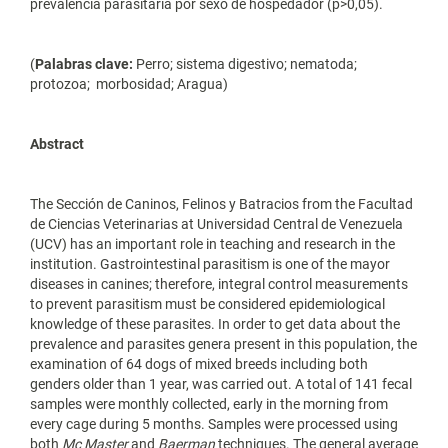
prevalencia parasitaria por sexo de hospedador (p>0,05).
(
Palabras clave:
Perro; sistema digestivo; nematoda;
protozoa; morbosidad; Aragua)
Abstract
The Sección de Caninos, Felinos y Batracios from the Facultad
de Ciencias Veterinarias at Universidad Central de Venezuela
(UCV) has an important role in teaching and research in the
institution. Gastrointestinal parasitism is one of the mayor
diseases in canines; therefore, integral control measurements
to prevent parasitism must be considered epidemiological
knowledge of these parasites. In order to get data about the
prevalence and parasites genera present in this population, the
examination of 64 dogs of mixed breeds including both
genders older than 1 year, was carried out. A total of 141 fecal
samples were monthly collected, early in the morning from
every cage during 5 months. Samples were processed using
both
Mc Master
and
Baerman
techniques. The general average