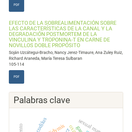
PDF
EFECTO DE LA SOBREALIMENTACIÓN SOBRE
LAS CARACTERÍSTICAS DE LA CANAL Y LA
DEGRADACIÓN POSTMORTEM DE LA
VINCULINA Y TROPONINA-T EN CARNE DE
NOVILLOS DOBLE PROPÓSITO
Soján Uzcátegui-Bracho, Nancy Jerez-Timaure, Ana Zuley Ruiz,
Richard Araneda, María Teresa Sulbaran
105-114
PDF
Palabras clave
sexual maturity
epididymis
pcr