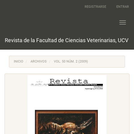
Navegación
REGISTRARSE
ENTRAR
principal
Contenido
principal
Toggl
Barra
navig
lateral
Revista de la Facultad de Ciencias Veterinarias, UCV
INICIO
ARCHIVOS
VOL. 50 NÚM. 2 (2009)