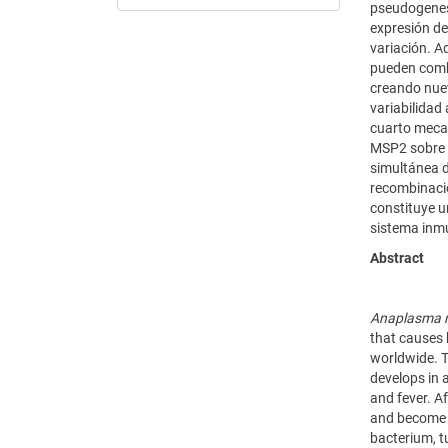
pseudogen
expresión d
variación. A
pueden comb
creando nue
variabilidad 
cuarto mecan
MSP2 sobre l
simultánea d
recombinaci
constituye u
sistema inm
Abstract
Anaplasma 
that causes 
worldwide. T
develops in a
and fever. A
and become 
bacterium, tu