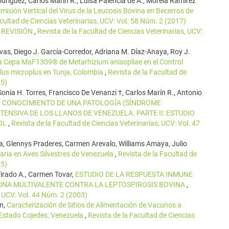
ríguez, Carlos Marín R., Luisa Palencia de A., Morela Ramírez
isión Vertical del Virus de la Leucosis Bovina en Becerros de
acultad de Ciencias Veterinarias, UCV: Vol. 58 Núm. 2 (2017)
A REVISIÓN
,
Revista de la Facultad de Ciencias Veterinarias, UCV:
ivas, Diego J. García-Corredor, Adriana M. Díaz-Anaya, Roy J.
 la Cepa MaF1309® de Metarhizium anisopliae en el Control
lus microplus en Tunja, Colombia
,
Revista de la Facultad de
15)
Sonia H. Torres, Francisco De Venanzi †, Carlos Marín R., Antonio
 CONOCIMIENTO DE UNA PATOLOGÍA (SÍNDROME
ENSIVA DE LOS LLANOS DE VENEZUELA. PARTE II: ESTUDIO
ROL
,
Revista de la Facultad de Ciencias Veterinarias, UCV: Vol. 47
ria, Glennys Praderes, Carmen Arevalo, Williams Amaya, Julio
laria en Aves Silvestres de Venezuela
,
Revista de la Facultad de
15)
 Tirado A., Carmen Tovar,
ESTUDIO DE LA RESPUESTA INMUNE
UNA MULTIVALENTE CONTRA LA LEPTOSPIROSIS BOVINA
,
, UCV: Vol. 44 Núm. 2 (2003)
ín,
Caracterización de Sitios de Alimentación de Vacunos a
Estado Cojedes, Venezuela
,
Revista de la Facultad de Ciencias