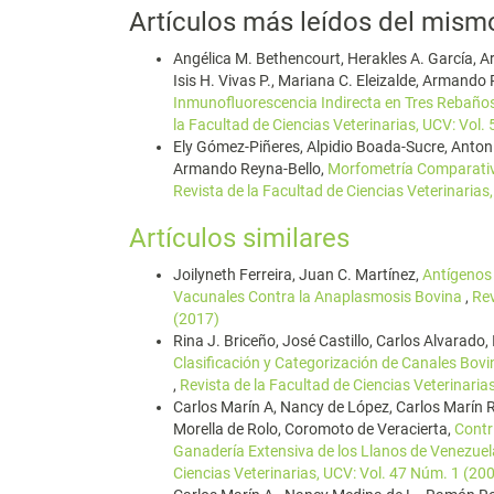
Artículos más leídos del mism
Angélica M. Bethencourt, Herakles A. García, Ar
Isis H. Vivas P., Mariana C. Eleizalde, Armando
Inmunofluorescencia Indirecta en Tres Rebaño
la Facultad de Ciencias Veterinarias, UCV: Vol.
Ely Gómez-Piñeres, Alpidio Boada-Sucre, Anton
Armando Reyna-Bello,
Morfometría Comparativ
Revista de la Facultad de Ciencias Veterinarias
Artículos similares
Joilyneth Ferreira, Juan C. Martínez,
Antígenos
Vacunales Contra la Anaplasmosis Bovina
,
Rev
(2017)
Rina J. Briceño, José Castillo, Carlos Alvarado, 
Clasificación y Categorización de Canales Bovi
,
Revista de la Facultad de Ciencias Veterinaria
Carlos Marín A, Nancy de López, Carlos Marín R
Morella de Rolo, Coromoto de Veracierta,
Contr
Ganadería Extensiva de los Llanos de Venezuela
Ciencias Veterinarias, UCV: Vol. 47 Núm. 1 (20