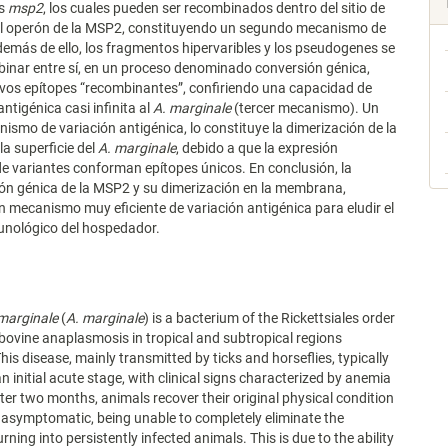
es
msp2
, los cuales pueden ser recombinados dentro del sitio de
el operón de la MSP2, constituyendo un segundo mecanismo de
demás de ello, los fragmentos hipervaribles y los pseudogenes se
inar entre sí, en un proceso denominado conversión génica,
vos epítopes “recombinantes”, confiriendo una capacidad de
antigénica casi infinita al
A. marginale
(tercer mecanismo). Un
ismo de variación antigénica, lo constituye la dimerización de la
a superficie del
A. marginale
, debido a que la expresión
e variantes conforman epítopes únicos. En conclusión, la
ón génica de la MSP2 y su dimerización en la membrana,
n mecanismo muy eficiente de variación antigénica para eludir el
unológico del hospedador.
marginale
(
A. marginale
) is a bacterium of the Rickettsiales order
bovine anaplasmosis in tropical and subtropical regions
his disease, mainly transmitted by ticks and horseflies, typically
n initial acute stage, with clinical signs characterized by anemia
fter two months, animals recover their original physical condition
asymptomatic, being unable to completely eliminate the
rning into persistently infected animals. This is due to the ability