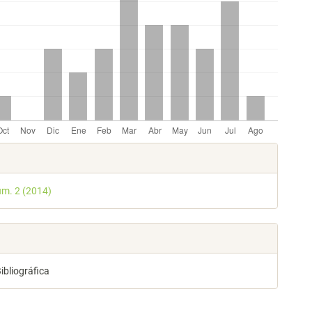
les
úm. 2 (2014)
lo
ibliográfica