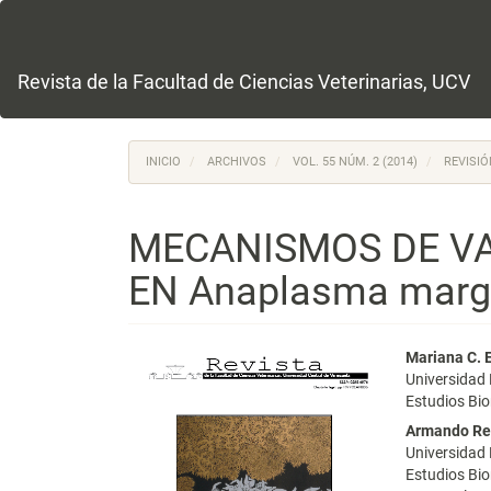
Navegación
principal
Contenido
principal
Revista de la Facultad de Ciencias Veterinarias, UCV
Barra
lateral
INICIO
ARCHIVOS
VOL. 55 NÚM. 2 (2014)
REVISIÓ
MECANISMOS DE VA
EN Anaplasma marg
Barra
Conte
Mariana C. 
Universidad
lateral
princi
Estudios Bio
del
del
Armando Re
Universidad
artículo
artícu
Estudios Bio