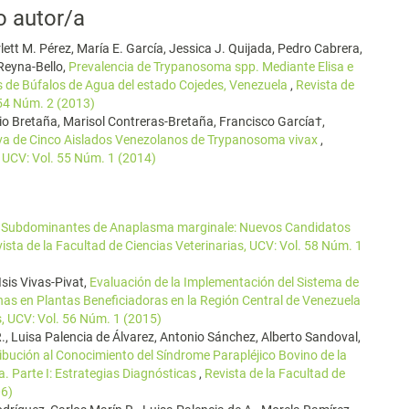
o autor/a
lett M. Pérez, María E. García, Jessica J. Quijada, Pedro Cabrera,
 Reyna-Bello,
Prevalencia de Trypanosoma spp. Mediante Elisa e
s de Búfalos de Agua del estado Cojedes, Venezuela
,
Revista de
 54 Núm. 2 (2013)
io Bretaña, Marisol Contreras-Bretaña, Francisco García†,
a de Cinco Aislados Venezolanos de Trypanosoma vivax
,
, UCV: Vol. 55 Núm. 1 (2014)
 Subdominantes de Anaplasma marginale: Nuevos Candidatos
ista de la Facultad de Ciencias Veterinarias, UCV: Vol. 58 Núm. 1
Isis Vivas-Pivat,
Evaluación de la Implementación del Sistema de
nas en Plantas Beneficiadoras en la Región Central de Venezuela
s, UCV: Vol. 56 Núm. 1 (2015)
., Luisa Palencia de Álvarez, Antonio Sánchez, Alberto Sandoval,
ibución al Conocimiento del Síndrome Parapléjico Bovino de la
. Parte I: Estrategias Diagnósticas
,
Revista de la Facultad de
06)