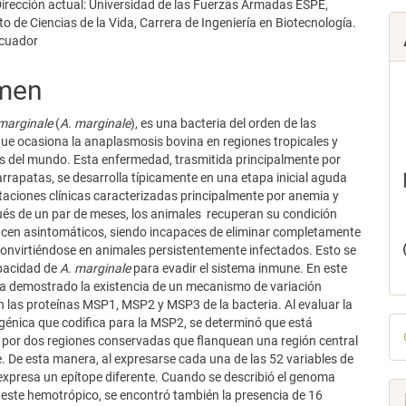
irección actual: Universidad de las Fuerzas Armadas ESPE,
 de Ciencias de la Vida, Carrera de Ingeniería en Biotecnología.
Ecuador
men
marginale
(
A. marginale
), es una bacteria del orden de las
que ocasiona la anaplasmosis bovina en regiones tropicales y
s del mundo. Esta enfermedad, trasmitida principalmente por
rrapatas, se desarrolla típicamente en una etapa inicial aguda
aciones clínicas caracterizadas principalmente por anemia y
ués de un par de meses, los animales recuperan su condición
hacen asintomáticos, siendo incapaces de eliminar completamente
 convirtiéndose en animales persistentemente infectados. Esto se
apacidad de
A. marginale
para evadir el sistema inmune. En este
ha demostrado la existencia de un mecanismo de variación
n las proteínas MSP1, MSP2 y MSP3 de la bacteria. Al evaluar la
D
igénica que codifica para la MSP2, se determinó que está
por dos regiones conservadas que flanquean una región central
p
e. De esta manera, al expresarse cada una de las 52 variables de
expresa un epítope diferente. Cuando se describió el genoma
este hemotrópico, se encontró también la presencia de 16