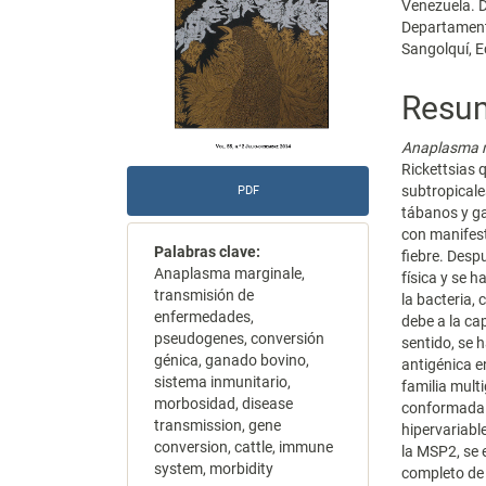
Venezuela. D
Departamento
Sangolquí, 
Resu
Anaplasma 
Rickettsias 
subtropicale
PDF
tábanos y ga
con manifest
Palabras clave:
fiebre. Desp
Anaplasma marginale,
física y se 
transmisión de
la bacteria,
enfermedades,
debe a la c
pseudogenes, conversión
sentido, se 
génica, ganado bovino,
antigénica e
sistema inmunitario,
familia mult
morbosidad, disease
conformada 
transmission, gene
hipervariabl
conversion, cattle, immune
la MSP2, se 
system, morbidity
completo de 