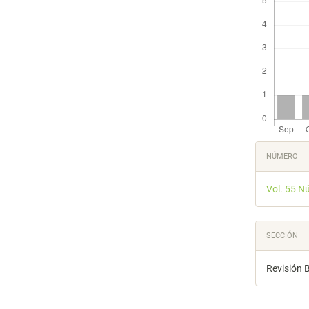
Detal
NÚMERO
del
Vol. 55 N
artícu
SECCIÓN
Revisión B