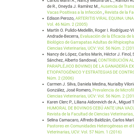
Carlos Marín A., Nancy Medina de L., Ramón Rod
de R., Oneyda J. Ramírez M.,
Ausencia de Transm
Vacas Positivas a la Infección
,
Revista de la F
Edison Perozo,
ARTERITIS VIRAL EQUINA: UN
Vol. 46 Núm. 2 (2005)
Martín O. Pulido-Medellín, Roger I. Rodríguez-V
Andrade-Becerra,
Evaluación de la Eficacia de
Biológico de Garrapatas Adultas de Rhipicepha
Ciencias Veterinarias, UCV: Vol. 56 Núm. 2 (20
Nancy de López, Carlos Marín, Héctor J. Finol, 
Sánchez, Alberto Sandoval,
CONTRIBUCIÓN AL
PARAPLÉJICO BOVINO) DE LA GANADERÍA EXT
ETIOPATOGÉNICO Y ESTRATEGIAS DE CONT
Núm. 2 (2006)
Carmen J. Silva, Daniela Medina, Nurialby Vilo
González, José Romero,
Prevalencia de Microfi
Ciencias Veterinarias, UCV: Vol. 56 Núm. 2 (20
Karen Clerc P., Liliana Aidorevich de A., Miguel
HUMORAL DE BOVINOS CEBÚ ANTE UNA VAC
Revista de la Facultad de Ciencias Veterinarias
Selina Camacaro, Alfredo Baldizán, Carlos Mar
Pastoreo en Comunidades Heterogéneas en el 
Veterinarias, UCV: Vol. 57 Núm. 1 (2016)