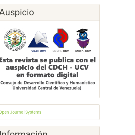
Auspicio
esarrollado
Open Journal Systems
or
Información