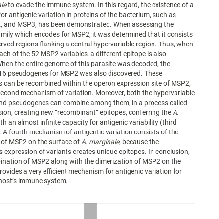
ale
to evade the immune system. In this regard, the existence of a
r antigenic variation in proteins of the bacterium, such as
 and MSP3, has been demonstrated. When assessing the
amily which encodes for MSP2, it was determined that it consists
rved regions flanking a central hypervariable region. Thus, when
ach of the 52 MSP2 variables, a different epitope is also
hen the entire genome of this parasite was decoded, the
 16 pseudogenes for MSP2 was also discovered. These
 can be recombined within the operon expression site of MSP2,
second mechanism of variation. Moreover, both the hypervariable
nd pseudogenes can combine among them, in a process called
ion, creating new “recombinant” epitopes, conferring the
A.
th an almost infinite capacity for antigenic variability (third
A fourth mechanism of antigentic variation consists of the
 of MSP2 on the surface of
A. marginale
, because the
 expression of variants creates unique epitopes. In conclusion,
ination of MSP2 along with the dimerization of MSP2 on the
vides a very efficient mechanism for antigenic variation for
 host’s immune system.