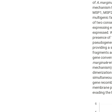
of
A.margin
mechanism fo
MSP1, MSP2,
multigenic f
of two conse
expressing e
expressed. W
presence of
pseudogenes
providing a 
fragments a
gene convers
marginale
wi
mechanism). 
dimerization
simultaneous
gene recomb
membrane pro
evading the
Descargas