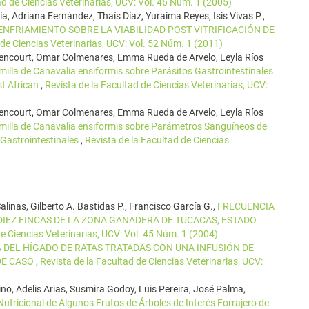
ad de Ciencias Veterinarias, UCV: Vol. 46 Núm. 1 (2005)
a, Adriana Fernández, Thaís Díaz, Yuraima Reyes, Isis Vivas P.,
 ENFRIAMIENTO SOBRE LA VIABILIDAD POST VITRIFICACIÓN DE
 de Ciencias Veterinarias, UCV: Vol. 52 Núm. 1 (2011)
thencourt, Omar Colmenares, Emma Rueda de Arvelo, Leyla Ríos
illa de Canavalia ensiformis sobre Parásitos Gastrointestinales
t African
,
Revista de la Facultad de Ciencias Veterinarias, UCV:
thencourt, Omar Colmenares, Emma Rueda de Arvelo, Leyla Ríos
milla de Canavalia ensiformis sobre Parámetros Sanguíneos de
 Gastrointestinales
,
Revista de la Facultad de Ciencias
Salinas, Gilberto A. Bastidas P., Francisco García G.,
FRECUENCIA
DIEZ FINCAS DE LA ZONA GANADERA DE TUCACAS, ESTADO
de Ciencias Veterinarias, UCV: Vol. 45 Núm. 1 (2004)
 DEL HÍGADO DE RATAS TRATADAS CON UNA INFUSIÓN DE
 DE CASO
,
Revista de la Facultad de Ciencias Veterinarias, UCV:
no, Adelis Arias, Susmira Godoy, Luis Pereira, José Palma,
utricional de Algunos Frutos de Árboles de Interés Forrajero de