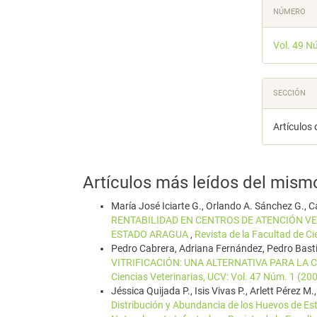
Detal
NÚMERO
del
Vol. 49 N
artícu
SECCIÓN
Artículos 
Artículos más leídos del mism
María José Iciarte G., Orlando A. Sánchez G., C
RENTABILIDAD EN CENTROS DE ATENCIÓN VE
ESTADO ARAGUA
,
Revista de la Facultad de Ci
Pedro Cabrera, Adriana Fernández, Pedro Basti
VITRIFICACIÓN: UNA ALTERNATIVA PARA LA
Ciencias Veterinarias, UCV: Vol. 47 Núm. 1 (20
Jéssica Quijada P., Isis Vivas P., Arlett Pérez M
Distribución y Abundancia de los Huevos de Est