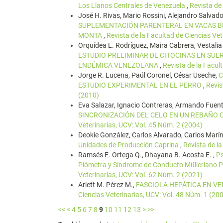
Los Llanos Centrales de Venezuela
,
Revista de
José H. Rivas, Mario Rossini, Alejandro Salvado
SUPLEMENTACIÓN PARENTERAL EN VACAS 
MONTA
,
Revista de la Facultad de Ciencias Ve
Orquídea L. Rodríguez, Maira Cabrera, Vestalia
ESTUDIO PRELIMINAR DE CITOCINAS EN SUE
ENDÉMICA VENEZOLANA
,
Revista de la Facul
Jorge R. Lucena, Paúl Coronel, César Useche,
C
ESTUDIO EXPERIMENTAL EN EL PERRO
,
Revis
(2010)
Eva Salazar, Ignacio Contreras, Armando Fuente
SINCRONIZACIÓN DEL CELO EN UN REBAÑO 
Veterinarias, UCV: Vol. 45 Núm. 2 (2004)
Deokie González, Carlos Alvarado, Carlos Marí
Unidades de Producción Caprina
,
Revista de l
Ramsés E. Ortega Q., Dhayana B. Acosta E. ,
Ps
Piómetra y Síndrome de Conducto Mülleriano P
Veterinarias, UCV: Vol. 62 Núm. 2 (2021)
Arlett M. Pérez M.,
FASCIOLA HEPÁTICA EN VE
Ciencias Veterinarias, UCV: Vol. 48 Núm. 1 (20
<<
<
4
5
6
7
8
9
10
11
12
13
>
>>