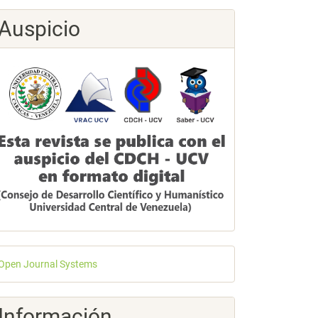
Auspicio
esarrollado
Open Journal Systems
or
Información