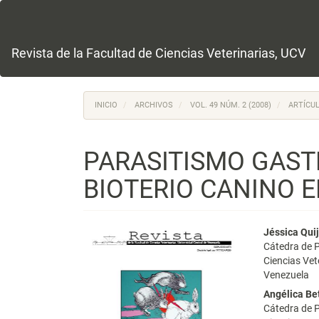
Navegación
principal
Contenido
principal
Revista de la Facultad de Ciencias Veterinarias, UCV
Barra
lateral
INICIO
ARCHIVOS
VOL. 49 NÚM. 2 (2008)
ARTÍCUL
PARASITISMO GAST
BIOTERIO CANINO 
Barra
Conte
Jéssica Qui
Cátedra de P
lateral
princi
Ciencias Ve
Venezuela
del
del
Angélica Be
artículo
artícu
Cátedra de P