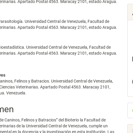
terinarias. Apartado Postal 4563. Maracay 2101, estado Aragua.
arasitología. Universidad Central de Venezuela, Facultad de
terinarias. Apartado Postal 4563. Maracay 2101, estado Aragua.
ioestadística. Universidad Central de Venezuela, Facultad de
terinarias. Apartado Postal 4563. Maracay 2101, estado Aragua.
e
yes
aninos, Felinos y Batracios. Universidad Central de Venezuela,
Ciencias Veterinarias. Apartado Postal 4563. Maracay 2101,
ua. Venezuela.
D
men
p
de Caninos, Felinos y Batracios” del Bioterio la Facultad de
erinarias de la Universidad Central de Venezuela, cumple un
ental en la docencia y la investigación en esta institución. Las