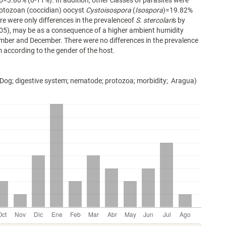
=3.80% (0-11%). In addition, other classes of parasites were
rotozoan (coccidian) oocyst
Cystoisospora
(
Isospora
)=19.82%
re were only differences in the prevalenceof
S. stercolari
s by
05), may be as a consequence of a higher ambient humidity
ber and December. There were no differences in the prevalence
m according to the gender of the host.
Dog; digestive system; nematode; protozoa; morbidity; Aragua)