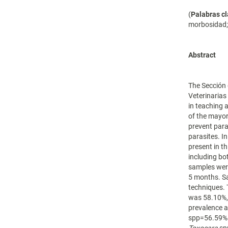
(
Palabras cl
morbosidad;
Abstract
The Sección 
Veterinarias
in teaching a
of the mayor
prevent para
parasites. I
present in t
including bo
samples were
5 months. S
techniques. 
was 58.10%,
prevalence 
spp=56.59% 