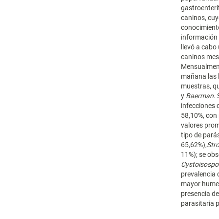
gastroenteri
caninos, cuy
conocimiento
información 
llevó a cabo
caninos mes
Mensualmente
mañana las h
muestras, q
y
Baerman
.
infecciones 
58,10%, con
valores prom
tipo de pará
65,62%),
Stro
11%); se ob
Cystoisospo
prevalencia
mayor humed
presencia de
parasitaria 