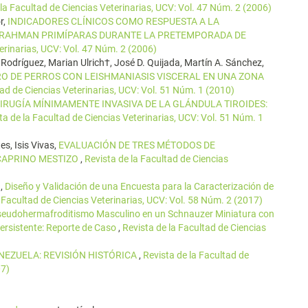
 la Facultad de Ciencias Veterinarias, UCV: Vol. 47 Núm. 2 (2006)
r,
INDICADORES CLÍNICOS COMO RESPUESTA A LA
BRAHMAN PRIMÍPARAS DURANTE LA PRETEMPORADA DE
terinarias, UCV: Vol. 47 Núm. 2 (2006)
 Rodríguez, Marian Ulrich†, José D. Quijada, Martín A. Sánchez,
RO DE PERROS CON LEISHMANIASIS VISCERAL EN UNA ZONA
tad de Ciencias Veterinarias, UCV: Vol. 51 Núm. 1 (2010)
IRUGÍA MÍNIMAMENTE INVASIVA DE LA GLÁNDULA TIROIDES:
ta de la Facultad de Ciencias Veterinarias, UCV: Vol. 51 Núm. 1
s, Isis Vivas,
EVALUACIÓN DE TRES MÉTODOS DE
CAPRINO MESTIZO
,
Revista de la Facultad de Ciencias
n,
Diseño y Validación de una Encuesta para la Caracterización de
a Facultad de Ciencias Veterinarias, UCV: Vol. 58 Núm. 2 (2017)
eudohermafroditismo Masculino en un Schnauzer Miniatura con
ersistente: Reporte de Caso
,
Revista de la Facultad de Ciencias
NEZUELA: REVISIÓN HISTÓRICA
,
Revista de la Facultad de
07)