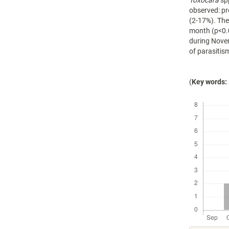
Toxocara
spp
observed: p
(2-17%). The
month (p<0.
during Novem
of parasitis
(
Key words:
Descargas