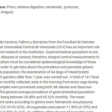
ave:
Perro; sistema digestivo; nematoda; protozoa;
 Aragua)
de Caninos, Felinos y Batracios from the Facultad de Ciencias
 at Universidad Central de Venezuela (UCV) has an important role
nd research in the institution. Gastrointestinal parasitism is one
 diseases in canines; therefore, integral control measurements to
sitism must be considered epidemiological knowledge of these
n order to get data about the prevalence and parasites genera
his population, the examination of 64 dogs of mixed breeds
th genders older than 1 year, was carried out. A total of 141 fecal
 monthly collected, early in the morning from every cage during
amples were processed using both
Mc Master
and
Baerman
The general average prevalence of gastrointestinal parasitism
 being between 38.88% and 65.62% monthly. The mean
and ranks according to genera were: Nematoda
Ancylostoma
(33.33-65.62%),
Strongyloides stercolaris
=11.80% (0-25%) and