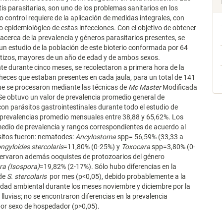
tis parasitarias, son uno de los problemas sanitarios en los
o control requiere de la aplicación de medidas integrales, con
 epidemiológico de estas infecciones. Con el objetivo de obtener
acerca de la prevalencia y géneros parasitarios presentes, se
 un estudio de la población de este bioterio conformada por 64
tizos, mayores de un año de edad y de ambos sexos.
 durante cinco meses, se recolectaron a primera hora de la
eces que estaban presentes en cada jaula, para un total de 141
ue se procesaron mediante las técnicas de
Mc Master
Modificada
 Se obtuvo un valor de prevalencia promedio general de
con parásitos gastrointestinales durante todo el estudio de
 prevalencias promedio mensuales entre 38,88 y 65,62%. Los
edio de prevalencia y rangos correspondientes de acuerdo al
sitos fueron: nematodes:
Ancylostoma
spp= 56,59% (33,33 a
ngyloides stercolaris
=11,80% (0-25%) y
Toxocara
spp=3,80% (0-
servaron además ooquistes de protozoarios del género
ra (Isospora)
=19,82% (2-17%). Sólo hubo diferencias en la
 de
S. stercolaris
por mes (p<0,05), debido probablemente a la
ad ambiental durante los meses noviembre y diciembre por la
 lluvias; no se encontraron diferencias en la prevalencia
por sexo de hospedador (p>0,05).