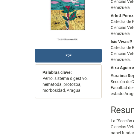
Ciencias Ve
Venezuela
Arlett Pérez
Cátedra de P
Ciencias Ve
Venezuela
Isis Vivas P.
Cátedra de B
Ciencias Ve
PDF
Venezuela.
Aixa Aguirr
Palabras clave:
Yuraima Re
Perro, sistema digestivo,
Sección de C
nematoda, protozoa,
Facultad de 
morbosidad, Aragua
estado Arag
Resu
La “Sección 
Ciencias Vet
papel fundam