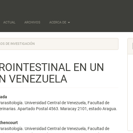
ACTUAL
ARCHIVOS
ACERCA DE
OS DE INVESTIGACIÓN
ROINTESTINAL EN UN
EN VENEZUELA
nido
jada
arasitología. Universidad Central de Venezuela, Facultad de
pal
terinarias. Apartado Postal 4563. Maracay 2101, estado Aragua.
thencourt
lo
arasitología. Universidad Central de Venezuela, Facultad de