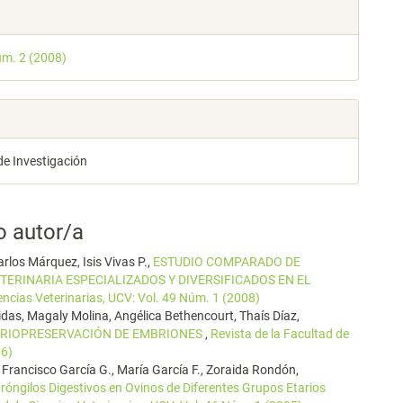
les
úm. 2 (2008)
lo
de Investigación
o autor/a
arlos Márquez, Isis Vivas P.,
ESTUDIO COMPARADO DE
TERINARIA ESPECIALIZADOS Y DIVERSIFICADOS EN EL
encias Veterinarias, UCV: Vol. 49 Núm. 1 (2008)
das, Magaly Molina, Angélica Bethencourt, Thaís Díaz,
 CRIOPRESERVACIÓN DE EMBRIONES
,
Revista de la Facultad de
06)
., Francisco García G., María García F., Zoraida Rondón,
róngilos Digestivos en Ovinos de Diferentes Grupos Etarios