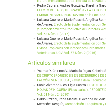
Naturalmente Infectados
,
Revista de la Facult
Pedro Cabrera, Andrés González, Karelhia Garcí
EFECTO DE LA EQUILIBRACIÓN Y LA TASA DE
EMBRIONES MURINOS
,
Revista de la Facultad
Luisana Guerrero, Mario Rossini, Angélica Be
de Álvarez,
Efecto de la Suplementación con Sem
y Comportamiento Productivo de Corderas Wes
Vol. 58 Núm. 1 (2017)
Luisana Guerrero, Mario Rossini, Angélica Be
de Álvarez,
Efecto de la Suplementación con Se
Ovinos Tropicales con Infecciones Parasitarias
Veterinarias, UCV: Vol. 57 Núm. 2 (2016)
Artículos similares
Ysamar Y. Chirinos V., Marisela Rojas, Griseira 
DE CRIPTOSPORIDIOSIS EN BECERREROS DE 
FALCÓN, VENEZUELA
,
Revista de la Facultad 
Sonia Alvarado-Rico, Ligia Castro,
HISTOLOGÍA
HOJAS DE HIGUERA (Ficus carica). REPORTE
Vol. 51 Núm. 2 (2010)
Pablo Pizzani, Irana Matute, Giovanna De Marti
Mercedes Rengifo,
Composición Fitoquímica y N