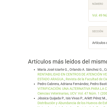
Detal
NÚMERO
del
Vol. 49 N
artícu
SECCIÓN
Artículos 
Artículos más leídos del mism
María José Iciarte G., Orlando A. Sánchez G., C
RENTABILIDAD EN CENTROS DE ATENCIÓN VE
ESTADO ARAGUA
,
Revista de la Facultad de Ci
Pedro Cabrera, Adriana Fernández, Pedro Basti
VITRIFICACIÓN: UNA ALTERNATIVA PARA LA
Ciencias Veterinarias, UCV: Vol. 47 Núm. 1 (20
Jéssica Quijada P., Isis Vivas P., Arlett Pérez M
Distribución y Abundancia de los Huevos de Est