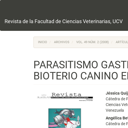
Navegación
principal
Contenido
principal
Revista de la Facultad de Ciencias Veterinarias, UCV
Barra
lateral
INICIO
ARCHIVOS
VOL. 49 NÚM. 2 (2008)
ARTÍCUL
PARASITISMO GAST
BIOTERIO CANINO 
Barra
Conte
Jéssica Qui
Cátedra de P
lateral
princi
Ciencias Ve
Venezuela
del
del
Angélica Be
artículo
artícu
Cátedra de P