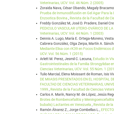
Veterinarias, UCV: Vol. 46 Núm. 2 (2005)
Zoraida Nava, César Obando, Magaly Bracamon
Prueba de Inmunodifusión en Gel Agar Para la D
Enzootica Bovina
,
Revista de la Facultad de Ci
Freddy González M, José D. Pradere, Daniel Cre
PEDICULO VASCULAR UTERO-OVÁRICO DE LA 
Veterinarias, UCV: Vol. 44 Núm. 1 (2003)
Dennis A. Lugo, María E. Ortega-Moreno, Vestali
Cabrera González, Olga Zerpa, Martín A. Sánch
Mediante Elisa con rK39 en Focos Endémicos 
UCV: Vol. 56 Núm. 1 (2015)
Arlett M. Perez, Jesmil C. Lecuna,
Estudio In Vi
Gastrointestinales de la Familia Strongylidae 
Ciencias Veterinarias, UCV: Vol. 55 Núm. 1 (20
Tulio Marcial, Elena Moissant de Roman, Isis Vi
DE MIIASIS PRESENTADOS EN EL HOSPITAL D
FACULTAD DE CIENCIAS VETERINARIAS, UNI
1999
,
Revista de la Facultad de Ciencias Veter
Carlos A. Marín, Nancy M. de López, Jesús Reget
Brotes de Rombencefalitis y Meningoencefaliti
bubalis) Lactantes en Venezuela
,
Revista de la
Ramón Álvarez Z., Jorge Combellas L.,
EFECTO