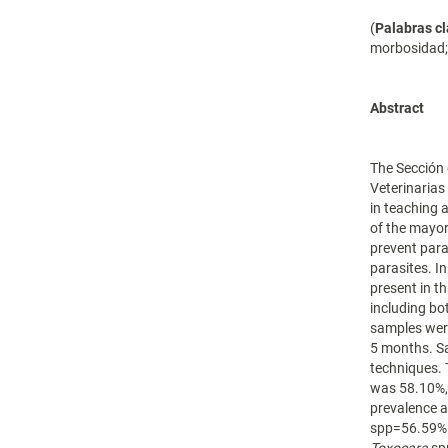
(
Palabras cl
morbosidad;
Abstract
The Sección 
Veterinarias
in teaching a
of the mayor
prevent para
parasites. I
present in t
including bo
samples were
5 months. S
techniques. 
was 58.10%,
prevalence 
spp=56.59% 