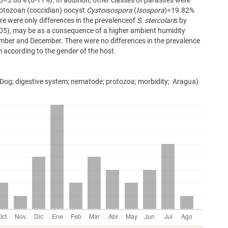
=3.80% (0-11%). In addition, other classes of parasites were
rotozoan (coccidian) oocyst
Cystoisospora
(
Isospora
)=19.82%
re were only differences in the prevalenceof
S. stercolari
s by
05), may be as a consequence of a higher ambient humidity
ber and December. There were no differences in the prevalence
m according to the gender of the host.
Dog; digestive system; nematode; protozoa; morbidity; Aragua)