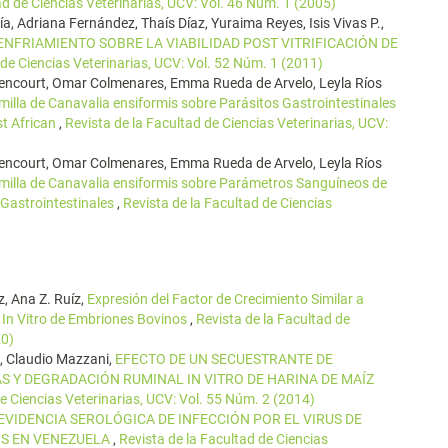
ad de Ciencias Veterinarias, UCV: Vol. 46 Núm. 1 (2005)
a, Adriana Fernández, Thaís Díaz, Yuraima Reyes, Isis Vivas P.,
 ENFRIAMIENTO SOBRE LA VIABILIDAD POST VITRIFICACIÓN DE
 de Ciencias Veterinarias, UCV: Vol. 52 Núm. 1 (2011)
thencourt, Omar Colmenares, Emma Rueda de Arvelo, Leyla Ríos
illa de Canavalia ensiformis sobre Parásitos Gastrointestinales
t African
,
Revista de la Facultad de Ciencias Veterinarias, UCV:
thencourt, Omar Colmenares, Emma Rueda de Arvelo, Leyla Ríos
milla de Canavalia ensiformis sobre Parámetros Sanguíneos de
 Gastrointestinales
,
Revista de la Facultad de Ciencias
, Ana Z. Ruíz,
Expresión del Factor de Crecimiento Similar a
n In Vitro de Embriones Bovinos
,
Revista de la Facultad de
20)
, Claudio Mazzani,
EFECTO DE UN SECUESTRANTE DE
 Y DEGRADACIÓN RUMINAL IN VITRO DE HARINA DE MAÍZ
de Ciencias Veterinarias, UCV: Vol. 55 Núm. 2 (2014)
EVIDENCIA SEROLÓGICA DE INFECCIÓN POR EL VIRUS DE
OS EN VENEZUELA
,
Revista de la Facultad de Ciencias