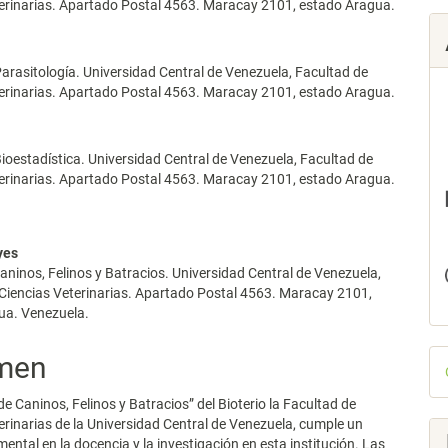
terinarias. Apartado Postal 4563. Maracay 2101, estado Aragua.
arasitología. Universidad Central de Venezuela, Facultad de
terinarias. Apartado Postal 4563. Maracay 2101, estado Aragua.
ioestadística. Universidad Central de Venezuela, Facultad de
terinarias. Apartado Postal 4563. Maracay 2101, estado Aragua.
e
yes
aninos, Felinos y Batracios. Universidad Central de Venezuela,
Ciencias Veterinarias. Apartado Postal 4563. Maracay 2101,
ua. Venezuela.
D
men
p
de Caninos, Felinos y Batracios” del Bioterio la Facultad de
erinarias de la Universidad Central de Venezuela, cumple un
ental en la docencia y la investigación en esta institución. Las