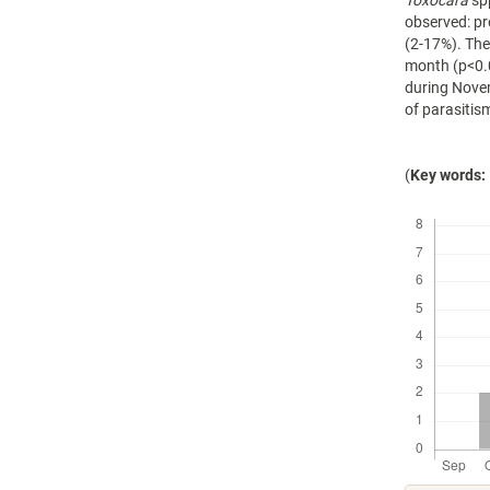
Toxocara
spp
observed: p
(2-17%). The
month (p<0.
during Novem
of parasitis
(
Key words:
Descargas