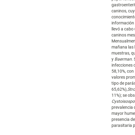
gastroenteri
caninos, cuy
conocimiento
información 
llevó a cabo
caninos mes
Mensualmente
mañana las h
muestras, q
y
Baerman
.
infecciones 
58,10%, con
valores prom
tipo de pará
65,62%),
Stro
11%); se ob
Cystoisospo
prevalencia
mayor humed
presencia de
parasitaria 