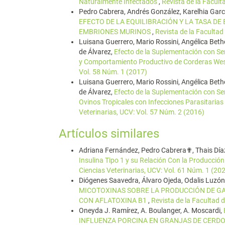
Naturalmente Infectados
,
Revista de la Facult
Pedro Cabrera, Andrés González, Karelhia Garcí
EFECTO DE LA EQUILIBRACIÓN Y LA TASA DE
EMBRIONES MURINOS
,
Revista de la Facultad
Luisana Guerrero, Mario Rossini, Angélica Be
de Álvarez,
Efecto de la Suplementación con Sem
y Comportamiento Productivo de Corderas Wes
Vol. 58 Núm. 1 (2017)
Luisana Guerrero, Mario Rossini, Angélica Be
de Álvarez,
Efecto de la Suplementación con Se
Ovinos Tropicales con Infecciones Parasitarias
Veterinarias, UCV: Vol. 57 Núm. 2 (2016)
Artículos similares
Adriana Fernández, Pedro Cabrera✟, Thais Díaz
Insulina Tipo 1 y su Relación Con la Producció
Ciencias Veterinarias, UCV: Vol. 61 Núm. 1 (20
Diógenes Saavedra, Álvaro Ojeda, Odalis Luzón
MICOTOXINAS SOBRE LA PRODUCCIÓN DE GAS
CON AFLATOXINA B1
,
Revista de la Facultad 
Oneyda J. Ramírez, A. Boulanger, A. Moscardi,
INFLUENZA PORCINA EN GRANJAS DE CERD