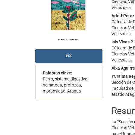
Ciencias Ve
Venezuela
Arlett Pérez
Cátedra de P
Ciencias Ve
Venezuela
Isis Vivas P.
Cátedra de B
Ciencias Ve
PDF
Venezuela.
Aixa Aguirr
Palabras clave:
Yuraima Re
Perro, sistema digestivo,
Sección de C
nematoda, protozoa,
Facultad de 
morbosidad, Aragua
estado Arag
Resu
La “Sección 
Ciencias Vet
papel fundam