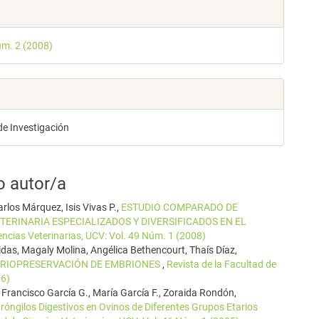
les
úm. 2 (2008)
lo
de Investigación
o autor/a
arlos Márquez, Isis Vivas P.,
ESTUDIO COMPARADO DE
TERINARIA ESPECIALIZADOS Y DIVERSIFICADOS EN EL
encias Veterinarias, UCV: Vol. 49 Núm. 1 (2008)
das, Magaly Molina, Angélica Bethencourt, Thaís Díaz,
 CRIOPRESERVACIÓN DE EMBRIONES
,
Revista de la Facultad de
06)
., Francisco García G., María García F., Zoraida Rondón,
róngilos Digestivos en Ovinos de Diferentes Grupos Etarios