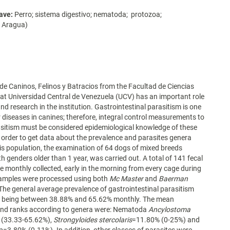
ave:
Perro; sistema digestivo; nematoda; protozoa;
 Aragua)
de Caninos, Felinos y Batracios from the Facultad de Ciencias
 at Universidad Central de Venezuela (UCV) has an important role
nd research in the institution. Gastrointestinal parasitism is one
 diseases in canines; therefore, integral control measurements to
sitism must be considered epidemiological knowledge of these
n order to get data about the prevalence and parasites genera
his population, the examination of 64 dogs of mixed breeds
th genders older than 1 year, was carried out. A total of 141 fecal
 monthly collected, early in the morning from every cage during
amples were processed using both
Mc Master
and
Baerman
The general average prevalence of gastrointestinal parasitism
 being between 38.88% and 65.62% monthly. The mean
and ranks according to genera were: Nematoda
Ancylostoma
(33.33-65.62%),
Strongyloides stercolaris
=11.80% (0-25%) and