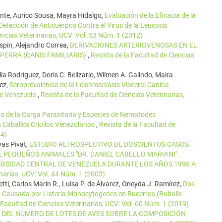
te, Aurico Sousa, Mayra Hidalgo,
Evaluación de la Eficacia de la
etección de Anticuerpos Contra el Virus de la Leucosis
encias Veterinarias, UCV: Vol. 53 Núm. 1 (2012)
spin, Alejandro Correa,
DERIVACIONES ARTERIOVENOSAS EN EL
PERRA (CANIS FAMILIARIS)
,
Revista de la Facultad de Ciencias
a Rodríguez, Doris C. Belizario, Wilmen A. Galindo, Maira
ez,
Seroprevalencia de la Leishmaniasis Visceral Canina
de Venezuela
,
Revista de la Facultad de Ciencias Veterinarias,
vo de la Carga Parasitaria y Especies de Nematodes
en Caballos Criollos Venezolanos
,
Revista de la Facultad de
14)
vas Pivat,
ESTUDIO RETROSPECTIVO DE DOSCIENTOS CASOS
E PEQUEÑOS ANIMALES "DR. DANIEL CABELLO MARIANI".
VERSIDAD CENTRAL DE VENEZUELA DURANTE LOS AÑOS 1996 A
inarias, UCV: Vol. 44 Núm. 1 (2003)
ti, Carlos Marín R., Luisa P. de Álvarez, Oneyda J. Ramírez,
Dos
s Causada por Listeria Monocytogenes en Bucerros (Bubalis
 Facultad de Ciencias Veterinarias, UCV: Vol. 60 Núm. 1 (2019)
 DEL NÚMERO DE LOTES DE AVES SOBRE LA COMPOSICIÓN