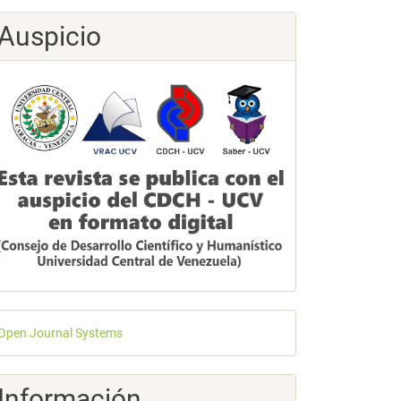
Auspicio
esarrollado
Open Journal Systems
or
Información