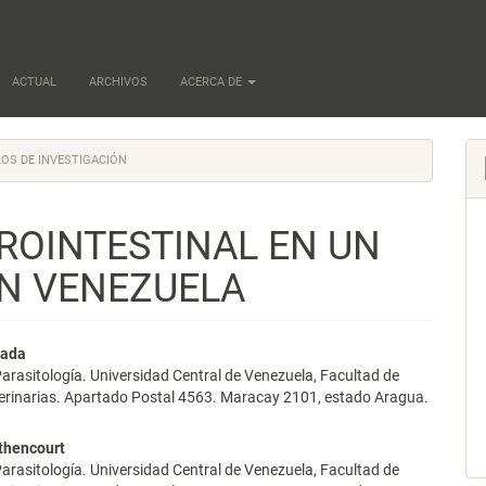
ACTUAL
ARCHIVOS
ACERCA DE
OS DE INVESTIGACIÓN
ROINTESTINAL EN UN
EN VENEZUELA
nido
jada
arasitología. Universidad Central de Venezuela, Facultad de
pal
terinarias. Apartado Postal 4563. Maracay 2101, estado Aragua.
thencourt
lo
arasitología. Universidad Central de Venezuela, Facultad de