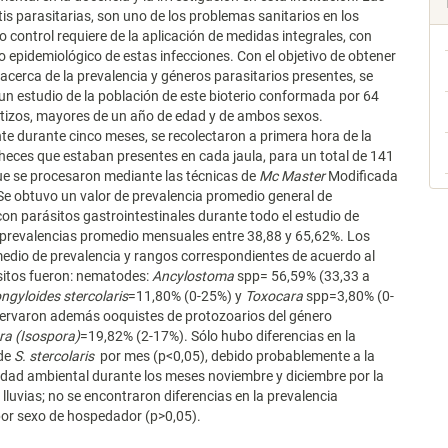
tis parasitarias, son uno de los problemas sanitarios en los
o control requiere de la aplicación de medidas integrales, con
 epidemiológico de estas infecciones. Con el objetivo de obtener
acerca de la prevalencia y géneros parasitarios presentes, se
 un estudio de la población de este bioterio conformada por 64
tizos, mayores de un año de edad y de ambos sexos.
 durante cinco meses, se recolectaron a primera hora de la
eces que estaban presentes en cada jaula, para un total de 141
ue se procesaron mediante las técnicas de
Mc Master
Modificada
 Se obtuvo un valor de prevalencia promedio general de
con parásitos gastrointestinales durante todo el estudio de
 prevalencias promedio mensuales entre 38,88 y 65,62%. Los
edio de prevalencia y rangos correspondientes de acuerdo al
sitos fueron: nematodes:
Ancylostoma
spp= 56,59% (33,33 a
ngyloides stercolaris
=11,80% (0-25%) y
Toxocara
spp=3,80% (0-
servaron además ooquistes de protozoarios del género
ra (Isospora)
=19,82% (2-17%). Sólo hubo diferencias en la
 de
S. stercolaris
por mes (p<0,05), debido probablemente a la
ad ambiental durante los meses noviembre y diciembre por la
 lluvias; no se encontraron diferencias en la prevalencia
por sexo de hospedador (p>0,05).