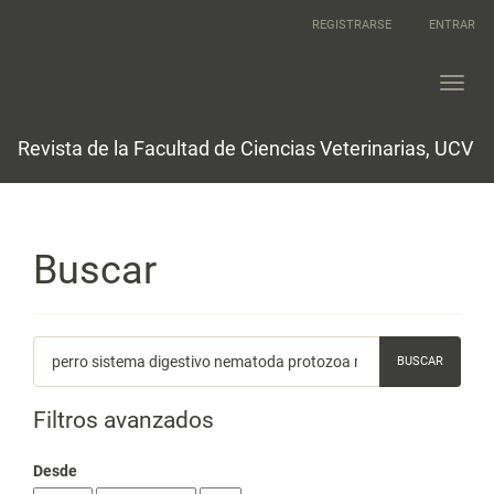
Navegación
REGISTRARSE
ENTRAR
principal
Contenido
principal
Toggl
Barra
navig
lateral
Revista de la Facultad de Ciencias Veterinarias, UCV
Buscar
Buscar
artículos
por
Filtros avanzados
Desde