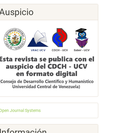
Auspicio
esarrollado
Open Journal Systems
or
Información