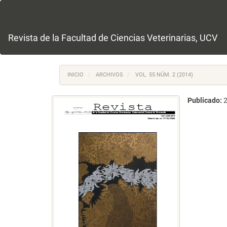
Navegación
principal
Contenido
principal
Revista de la Facultad de Ciencias Veterinarias, UCV
Barra
lateral
INICIO
ARCHIVOS
VOL. 55 NÚM. 2 (2014)
Publicado: