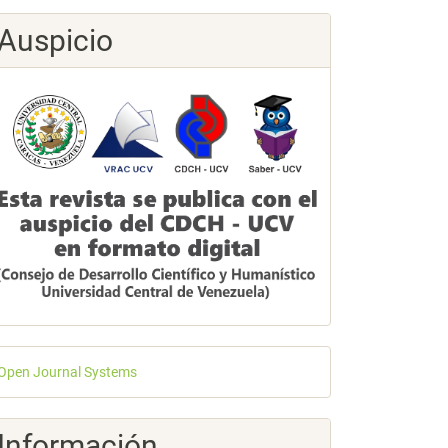
Auspicio
esarrollado
Open Journal Systems
or
Información