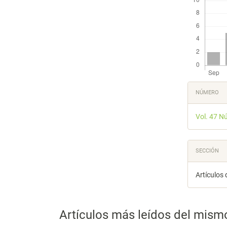
Detal
NÚMERO
del
Vol. 47 N
artícu
SECCIÓN
Artículos 
Artículos más leídos del mism