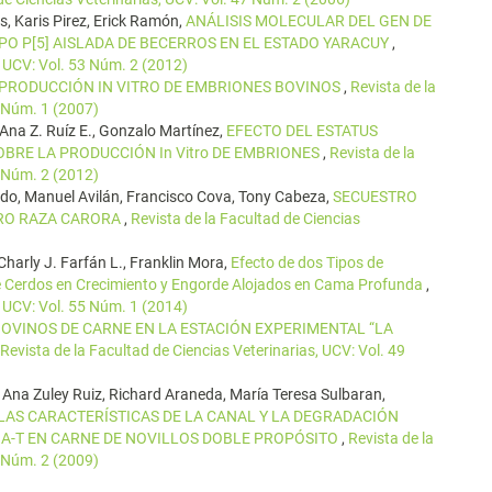
, Karis Pirez, Erick Ramón,
ANÁLISIS MOLECULAR DEL GEN DE
IPO P[5] AISLADA DE BECERROS EN EL ESTADO YARACUY
,
, UCV: Vol. 53 Núm. 2 (2012)
PRODUCCIÓN IN VITRO DE EMBRIONES BOVINOS
,
Revista de la
8 Núm. 1 (2007)
Ana Z. Ruíz E., Gonzalo Martínez,
EFECTO DEL ESTATUS
BRE LA PRODUCCIÓN In Vitro DE EMBRIONES
,
Revista de la
3 Núm. 2 (2012)
irado, Manuel Avilán, Francisco Cova, Tony Cabeza,
SECUESTRO
ORO RAZA CARORA
,
Revista de la Facultad de Ciencias
harly J. Farfán L., Franklin Mora,
Efecto de dos Tipos de
de Cerdos en Crecimiento y Engorde Alojados en Cama Profunda
,
, UCV: Vol. 55 Núm. 1 (2014)
OVINOS DE CARNE EN LA ESTACIÓN EXPERIMENTAL “LA
Revista de la Facultad de Ciencias Veterinarias, UCV: Vol. 49
Ana Zuley Ruiz, Richard Araneda, María Teresa Sulbaran,
LAS CARACTERÍSTICAS DE LA CANAL Y LA DEGRADACIÓN
A-T EN CARNE DE NOVILLOS DOBLE PROPÓSITO
,
Revista de la
0 Núm. 2 (2009)