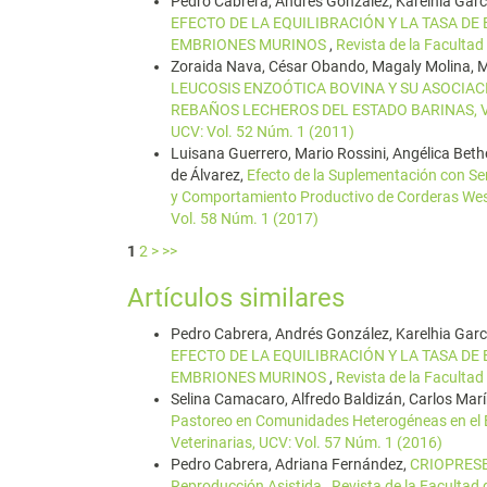
Pedro Cabrera, Andrés González, Karelhia Garcí
EFECTO DE LA EQUILIBRACIÓN Y LA TASA DE
EMBRIONES MURINOS
,
Revista de la Facultad
Zoraida Nava, César Obando, Magaly Molina, 
LEUCOSIS ENZOÓTICA BOVINA Y SU ASOCIAC
REBAÑOS LECHEROS DEL ESTADO BARINAS,
UCV: Vol. 52 Núm. 1 (2011)
Luisana Guerrero, Mario Rossini, Angélica Be
de Álvarez,
Efecto de la Suplementación con Sem
y Comportamiento Productivo de Corderas Wes
Vol. 58 Núm. 1 (2017)
1
2
>
>>
Artículos similares
Pedro Cabrera, Andrés González, Karelhia Garcí
EFECTO DE LA EQUILIBRACIÓN Y LA TASA DE
EMBRIONES MURINOS
,
Revista de la Facultad
Selina Camacaro, Alfredo Baldizán, Carlos Mar
Pastoreo en Comunidades Heterogéneas en el 
Veterinarias, UCV: Vol. 57 Núm. 1 (2016)
Pedro Cabrera, Adriana Fernández,
CRIOPRESE
Reproducción Asistida
,
Revista de la Facultad 