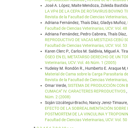
José A. López, Maite Mendoza, Zoleida Bastidas
LA VP4 DE LA CEPA DE ROTAVIRUS BOVINO T
Revista de la Facultad de Ciencias Veterinarias
Adriana Fernández, Thaís Díaz, Gladys Muñoz,
Facultad de Ciencias Veterinarias, UCV: Vol. 4
Adriana Fernández, Pedro Cabrera, Thaís Díaz, 
REPRODUCTIVO DE VACAS MESTIZAS CEBÚ SO
Facultad de Ciencias Veterinarias, UCV: Vol. 5
Karen Clerc P., Carlos M. Saldivia, Miguel A. T
ÓSEO EN EL METATARSO DERECHO DE UN T
Veterinarias, UCV: Vol. 46 Núm. 1 (2005)
Yudeisy M. Rondón R., Humberto E. Araque M, C
Material de Cama sobre la Carga Parasitaria 
Revista de la Facultad de Ciencias Veterinarias
Omar Verde,
SISTEMA DE PRODUCCIÓN CON B
CUMACA” IV. CARACTERES REPRODUCTIVOS
,
Núm. 2 (2008)
Soján Uzcátegui-Bracho, Nancy Jerez-Timaure, 
EFECTO DE LA SOBREALIMENTACIÓN SOBRE 
POSTMORTEM DE LA VINCULINA Y TROPONIN
Facultad de Ciencias Veterinarias, UCV: Vol. 5