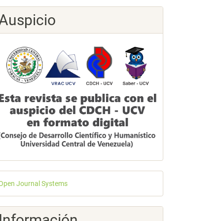
Auspicio
esarrollado
Open Journal Systems
or
Información