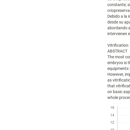
constante; 
criopreserva
Debido a la 
desde su apa
abordando as
intervienen 
Vitrificatio
ABSTRACT
The most co
embryos is 
equipments f
However, im
as vitrifica
that vitrific
on basic asp
whole proces
Descargas