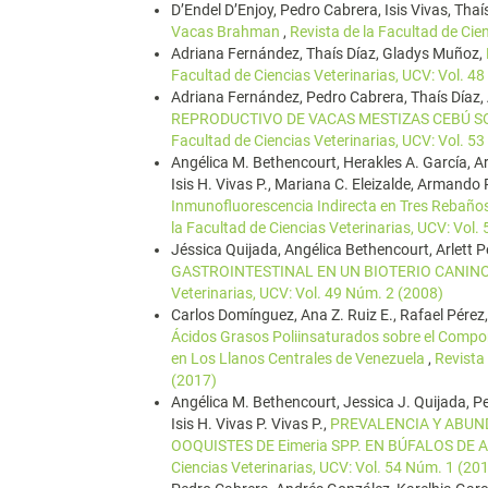
D’Endel D’Enjoy, Pedro Cabrera, Isis Vivas, Thaí
Vacas Brahman
,
Revista de la Facultad de Cie
Adriana Fernández, Thaís Díaz, Gladys Muñoz,
Facultad de Ciencias Veterinarias, UCV: Vol. 4
Adriana Fernández, Pedro Cabrera, Thaís Díaz, 
REPRODUCTIVO DE VACAS MESTIZAS CEBÚ SO
Facultad de Ciencias Veterinarias, UCV: Vol. 5
Angélica M. Bethencourt, Herakles A. García, Ar
Isis H. Vivas P., Mariana C. Eleizalde, Armando
Inmunofluorescencia Indirecta en Tres Rebaño
la Facultad de Ciencias Veterinarias, UCV: Vol.
Jéssica Quijada, Angélica Bethencourt, Arlett Pé
GASTROINTESTINAL EN UN BIOTERIO CANIN
Veterinarias, UCV: Vol. 49 Núm. 2 (2008)
Carlos Domínguez, Ana Z. Ruiz E., Rafael Pérez,
Ácidos Grasos Poliinsaturados sobre el Compo
en Los Llanos Centrales de Venezuela
,
Revista
(2017)
Angélica M. Bethencourt, Jessica J. Quijada, Pe
Isis H. Vivas P. Vivas P.,
PREVALENCIA Y ABUN
OOQUISTES DE Eimeria SPP. EN BÚFALOS D
Ciencias Veterinarias, UCV: Vol. 54 Núm. 1 (20