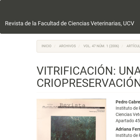
Navegación
principal
Contenido
principal
Revista de la Facultad de Ciencias Veterinarias, UCV
Barra
lateral
INICIO
ARCHIVOS
VOL. 47 NÚM. 1 (2006)
ARTÍCUL
VITRIFICACIÓN: UN
CRIOPRESERVACIÓN
Barra
Conte
Pedro Cabr
Instituto de
lateral
princi
Ciencias Vet
Apartado 45
del
del
Adriana Fe
artículo
artícu
Instituto de