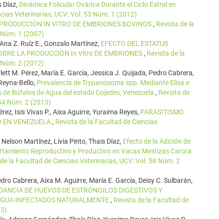
s Díaz,
Dinámica Folicular Ovárica Durante el Ciclo Estral en
ncias Veterinarias, UCV: Vol. 53 Núm. 1 (2012)
PRODUCCIÓN IN VITRO DE EMBRIONES BOVINOS
,
Revista de la
8 Núm. 1 (2007)
Ana Z. Ruíz E., Gonzalo Martínez,
EFECTO DEL ESTATUS
BRE LA PRODUCCIÓN In Vitro DE EMBRIONES
,
Revista de la
3 Núm. 2 (2012)
lett M. Pérez, María E. García, Jessica J. Quijada, Pedro Cabrera,
 Reyna-Bello,
Prevalencia de Trypanosoma spp. Mediante Elisa e
s de Búfalos de Agua del estado Cojedes, Venezuela
,
Revista de
 54 Núm. 2 (2013)
rez, Isis Vivas P., Aixa Aguirre, Yuraima Reyes,
PARASITISMO
O EN VENEZUELA
,
Revista de la Facultad de Ciencias
 Nelson Martínez, Livia Pinto, Thais Díaz,
Efecto de la Adición de
rtamiento Reproductivo y Productivo en Vacas Mestizas Carora
 de la Facultad de Ciencias Veterinarias, UCV: Vol. 58 Núm. 2
dro Cabrera, Aixa M. Aguirre, María E. García, Deisy C. Sulbarán,
DANCIA DE HUEVOS DE ESTRÓNGILOS DIGESTIVOS Y
E AGUA INFECTADOS NATURALMENTE
,
Revista de la Facultad de
13)