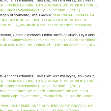
a, Adriana Fernández, Thaís Díaz, Yuraima Reyes, Isis Vivas P.,
 ENFRIAMIENTO SOBRE LA VIABILIDAD POST VITRIFICACIÓN DE
 de Ciencias Veterinarias, UCV: Vol. 52 Núm. 1 (2011)
Magaly Bracamonte, Olga Tkachuk,
SEROPREVALENCIA DE LA
IÓN CON SIGNOS CLÍNICOS Y FACTORES DE RIESGO EN
 VENEZUELA
,
Revista de la Facultad de Ciencias Veterinarias,
thencourt, Omar Colmenares, Emma Rueda de Arvelo, Leyla Ríos
illa de Canavalia ensiformis sobre Parásitos Gastrointestinales
t African
,
Revista de la Facultad de Ciencias Veterinarias, UCV:
a, Adriana Fernández, Thaís Díaz, Yuraima Reyes, Isis Vivas P.,
 ENFRIAMIENTO SOBRE LA VIABILIDAD POST VITRIFICACIÓN DE
 de Ciencias Veterinarias, UCV: Vol. 52 Núm. 1 (2011)
ín,
Caracterización de Sitios de Alimentación de Vacunos a
Estado Cojedes, Venezuela
,
Revista de la Facultad de Ciencias
RVACIÓN DE EMBRIONES: UNA HERRAMIENTA BÁSICA en la
de Ciencias Veterinarias, UCV: Vol. 47 Núm. 2 (2006)