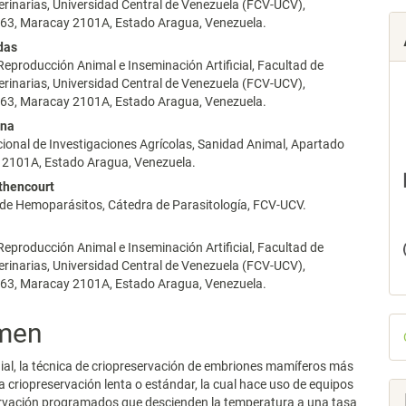
erinarias, Universidad Central de Venezuela (FCV-UCV),
63, Maracay 2101A, Estado Aragua, Venezuela.
das
 Reproducción Animal e Inseminación Artificial, Facultad de
erinarias, Universidad Central de Venezuela (FCV-UCV),
63, Maracay 2101A, Estado Aragua, Venezuela.
ina
cional de Investigaciones Agrícolas, Sanidad Animal, Apartado
 2101A, Estado Aragua, Venezuela.
thencourt
 de Hemoparásitos, Cátedra de Parasitología, FCV-UCV.
 Reproducción Animal e Inseminación Artificial, Facultad de
erinarias, Universidad Central de Venezuela (FCV-UCV),
63, Maracay 2101A, Estado Aragua, Venezuela.
D
men
p
ial, la técnica de criopreservación de embriones mamíferos más
 la criopreservación lenta o estándar, la cual hace uso de equipos
ervación programados que descienden la temperatura a una tasa