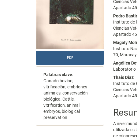
Ciencias Vet
Apartado 45
Pedro Basti
Instituto de
Ciencias Vet
Apartado 45
Magaly Mol
Instituto Na
70, Maracay
PDF
Angélica Be
Laboratorio
Palabras clave:
Thaís Díaz
Ganado bovino,
Instituto de
vitrificación, embriones
Ciencias Vet
animales, conservación
Apartado 45
biológica, Cattle,
vitrification, animal
Resu
embryos, biological
preservation
A nivel mund
utilizada es
de criopres