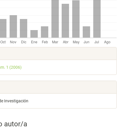
les
úm. 1 (2006)
lo
de Investigación
o autor/a