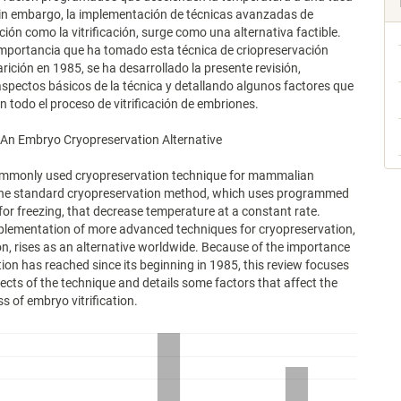
sin embargo, la implementación de técnicas avanzadas de
ción como la vitrificación, surge como una alternativa factible.
importancia que ha tomado esta técnica de criopreservación
rición en 1985, se ha desarrollado la presente revisión,
pectos básicos de la técnica y detallando algunos factores que
en todo el proceso de vitrificación de embriones.
n: An Embryo Cryopreservation Alternative
mmonly used cryopreservation technique for mammalian
the standard cryopreservation method, which uses programmed
or freezing, that decrease temperature at a constant rate.
plementation of more advanced techniques for cryopreservation,
tion, rises as an alternative worldwide. Because of the importance
ation has reached since its beginning in 1985, this review focuses
ects of the technique and details some factors that affect the
s of embryo vitrification.