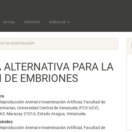
ACTUAL
ARCHIVOS
ACERCA DE
OS DE INVESTIGACIÓN
A ALTERNATIVA PARA LA
 DE EMBRIONES
nido
era
 Reproducción Animal e Inseminación Artificial, Facultad de
pal
erinarias, Universidad Central de Venezuela (FCV-UCV),
63, Maracay 2101A, Estado Aragua, Venezuela.
rnández
lo
 Reproducción Animal e Inseminación Artificial, Facultad de