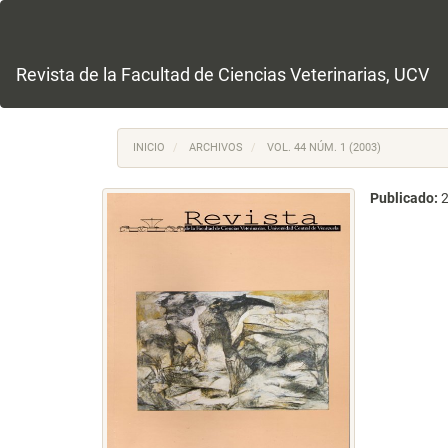
Navegación
principal
Contenido
principal
Revista de la Facultad de Ciencias Veterinarias, UCV
Barra
lateral
INICIO
ARCHIVOS
VOL. 44 NÚM. 1 (2003)
Publicado: