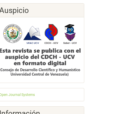
Auspicio
esarrollado
Open Journal Systems
or
Información