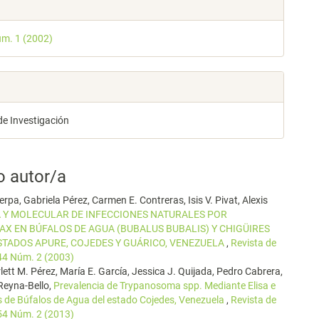
les
úm. 1 (2002)
lo
de Investigación
o autor/a
erpa, Gabriela Pérez, Carmen E. Contreras, Isis V. Pivat, Alexis
 Y MOLECULAR DE INFECCIONES NATURALES POR
X EN BÚFALOS DE AGUA (BUBALUS BUBALIS) Y CHIGÜIRES
TADOS APURE, COJEDES Y GUÁRICO, VENEZUELA
,
Revista de
 44 Núm. 2 (2003)
lett M. Pérez, María E. García, Jessica J. Quijada, Pedro Cabrera,
 Reyna-Bello,
Prevalencia de Trypanosoma spp. Mediante Elisa e
s de Búfalos de Agua del estado Cojedes, Venezuela
,
Revista de
 54 Núm. 2 (2013)