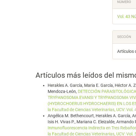
Detal
NÚMERO
del
Vol. 43 N
artícu
SECCIÓN
Artículos 
Artículos más leídos del mism
Herakles A. García, Maria E. García, Héctor A. Z
Mendoza-León,
DETECCIÓN PARASITOLÓGICA
TRYPANOSOMA EVANSI Y TRYPANOSOMA VIVA
(HYDROCHOERUS HYDROCHAERIS) EN LOS ES
la Facultad de Ciencias Veterinarias, UCV: Vol.
Angélica M. Bethencourt, Herakles A. García, Ar
Isis H. Vivas P., Mariana C. Eleizalde, Armando
Inmunofluorescencia Indirecta en Tres Rebaño
la Facultad de Ciencias Veterinarias, UCV: Vol.