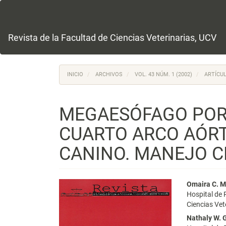
Navegación
principal
Contenido
principal
Revista de la Facultad de Ciencias Veterinarias, UCV
Barra
lateral
INICIO
ARCHIVOS
VOL. 43 NÚM. 1 (2002)
ARTÍCUL
MEGAESÓFAGO POR 
CUARTO ARCO AÓRT
CANINO. MANEJO C
Barra
Conte
Omaira C. 
Hospital de 
lateral
princi
Ciencias Vet
del
del
Nathaly W. 