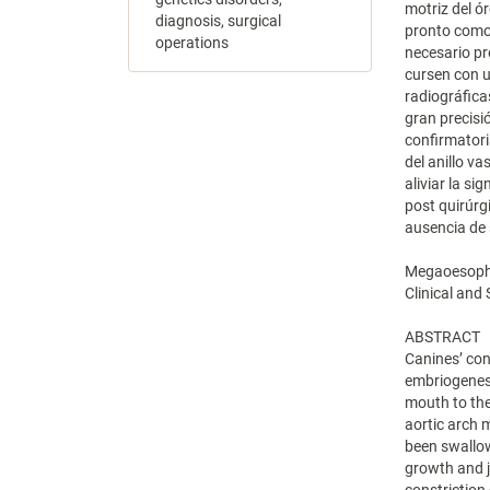
motriz del ó
diagnosis, surgical
pronto como 
operations
necesario pr
cursen con u
radiográfica
gran precisi
confirmatori
del anillo va
aliviar la si
post quirúrg
ausencia de 
Megaoesophag
Clinical an
ABSTRACT
Canines’ con
embriogenes
mouth to the
aortic arch
been swallow
growth and j