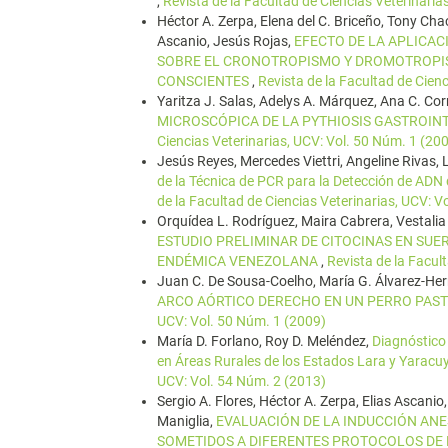
,
Revista de la Facultad de Ciencias Veterinaria
Héctor A. Zerpa, Elena del C. Briceño, Tony Ch
Ascanio, Jesús Rojas,
EFECTO DE LA APLICAC
SOBRE EL CRONOTROPISMO Y DROMOTROPIS
CONSCIENTES
,
Revista de la Facultad de Cien
Yaritza J. Salas, Adelys A. Márquez, Ana C. Cor
MICROSCÓPICA DE LA PYTHIOSIS GASTROIN
Ciencias Veterinarias, UCV: Vol. 50 Núm. 1 (20
Jesús Reyes, Mercedes Viettri, Angeline Rivas, L
de la Técnica de PCR para la Detección de AD
de la Facultad de Ciencias Veterinarias, UCV: V
Orquídea L. Rodríguez, Maira Cabrera, Vestalia
ESTUDIO PRELIMINAR DE CITOCINAS EN SUE
ENDÉMICA VENEZOLANA
,
Revista de la Facul
Juan C. De Sousa-Coelho, María G. Álvarez-He
ARCO AÓRTICO DERECHO EN UN PERRO PA
UCV: Vol. 50 Núm. 1 (2009)
María D. Forlano, Roy D. Meléndez,
Diagnóstico 
en Áreas Rurales de los Estados Lara y Yarac
UCV: Vol. 54 Núm. 2 (2013)
Sergio A. Flores, Héctor A. Zerpa, Elias Ascanio
Maniglia,
EVALUACIÓN DE LA INDUCCIÓN AN
SOMETIDOS A DIFERENTES PROTOCOLOS DE