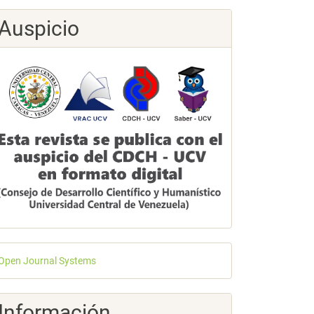
Auspicio
esarrollado
Open Journal Systems
or
Información