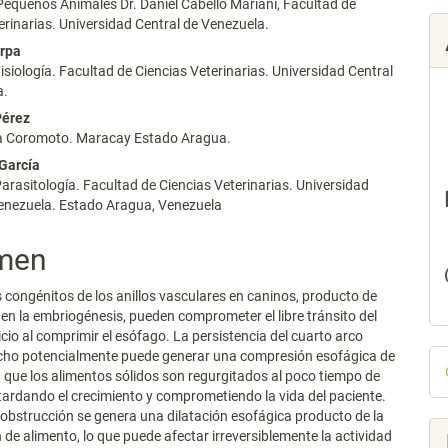
Pequeños Animales Dr. Daniel Cabello Mariani, Facultad de
lo
erinarias. Universidad Central de Venezuela.
erpa
isiología. Facultad de Ciencias Veterinarias. Universidad Central
a.
Pérez
 La Coromoto. Maracay Estado Aragua.
 García
arasitología. Facultad de Ciencias Veterinarias. Universidad
Venezuela. Estado Aragua, Venezuela
men
 congénitos de los anillos vasculares en caninos, producto de
 en la embriogénesis, pueden comprometer el libre tránsito del
icio al comprimir el esófago. La persistencia del cuarto arco
D
echo potencialmente puede generar una compresión esofágica de
 que los alimentos sólidos son regurgitados al poco tiempo de
p
etardando el crecimiento y comprometiendo la vida del paciente.
a obstrucción se genera una dilatación esofágica producto de la
de alimento, lo que puede afectar irreversiblemente la actividad