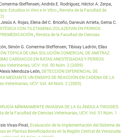
G. Comerma-Steffensen, Andrés E. Rodríguez, Héctor A. Zerpa,
jos: Estudios In Vivo e In Vitro
,
Revista de la Facultad de
12)
, Jesús A. Rojas, Elena del C. Briceño, Darwuin Arrieta, Gema C.
ESTÉSICA CON TILETAMINA/ZOLAZEPAN EN PERROS
 PREMEDICACIÓN
,
Revista de la Facultad de Ciencias
acón, Simón G. Comerma-Steffensen, Tibisay Ladrón, Elías
IÓN TÓPICA DE UNA SOLUCIÓN COMERCIAL DE AMITRAZ
MO CARDIACOS EN RATAS ANESTESIADAS Y PERROS
cias Veterinarias, UCV: Vol. 50 Núm. 2 (2009)
s, Alexis Mendoza-León,
DETECCIÓN DIFERENCIAL DE
X MEDIANTE UN ENSAYO DE REACCIÓN EN CADENA DE LA
ias Veterinarias, UCV: Vol. 44 Núm. 2 (2003)
IRUGÍA MÍNIMAMENTE INVASIVA DE LA GLÁNDULA TIROIDES:
ta de la Facultad de Ciencias Veterinarias, UCV: Vol. 51 Núm. 1
Isis Vivas-Pivat,
Evaluación de la Implementación del Sistema de
nas en Plantas Beneficiadoras en la Región Central de Venezuela