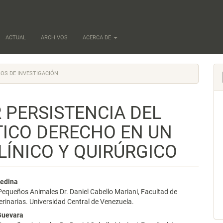
ACTUAL
ARCHIVOS
ACERCA DE
OS DE INVESTIGACIÓN
PERSISTENCIA DEL
ICO DERECHO EN UN
LÍNICO Y QUIRÚRGICO
nido
Medina
Pequeños Animales Dr. Daniel Cabello Mariani, Facultad de
pal
erinarias. Universidad Central de Venezuela.
Guevara