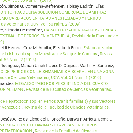
s, UCV: Vol. 56 Núm. 1 (2015)
acón, Simón G. Comerma-Steffensen, Tibisay Ladrón, Elías
IÓN TÓPICA DE UNA SOLUCIÓN COMERCIAL DE AMITRAZ
MO CARDIACOS EN RATAS ANESTESIADAS Y PERROS
cias Veterinarias, UCV: Vol. 50 Núm. 2 (2009)
ro, Victoria Colmenárez,
CARACTERIZACIÓN MACROSCÓPICA Y
TESTINAL DE PERROS EN VENEZUELA
,
Revista de la Facultad de
09)
eidi Herrera, Cruz M. Aguilar, Elizabeth Ferrer,
Estandarización
N de Leishmania sp. en Muestras de Sangre de Caninos
,
Revista
ol. 56 Núm. 2 (2015)
 Rodríguez, Marian Ulrich†, José D. Quijada, Martín A. Sánchez,
RO DE PERROS CON LEISHMANIASIS VISCERAL EN UNA ZONA
tad de Ciencias Veterinarias, UCV: Vol. 51 Núm. 1 (2010)
rnández,
MEGAESÓFAGO POR PERSISTENCIA DEL CUARTO
STOR ALEMÁN
,
Revista de la Facultad de Ciencias Veterinarias,
de Hepatozoon spp. en Perros (Canis familiaris) y sus Vectores
uy-Venezuela
,
Revista de la Facultad de Ciencias Veterinarias,
, Jesús A. Rojas, Elena del C. Briceño, Darwuin Arrieta, Gema C.
ESTÉSICA CON TILETAMINA/ZOLAZEPAN EN PERROS
 PREMEDICACIÓN
,
Revista de la Facultad de Ciencias