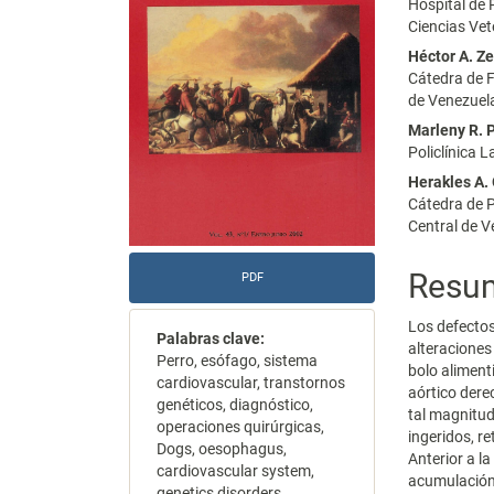
Hospital de 
artículo
artícu
Ciencias Vet
Héctor A. Z
Cátedra de F
de Venezuel
Marleny R. 
Policlínica
Herakles A.
Cátedra de P
Central de 
Resu
PDF
Los defectos
Palabras clave:
alteraciones
Perro, esófago, sistema
bolo aliment
cardiovascular, transtornos
aórtico der
genéticos, diagnóstico,
tal magnitud
operaciones quirúrgicas,
ingeridos, r
Dogs, oesophagus,
Anterior a l
cardiovascular system,
acumulación 
genetics disorders,