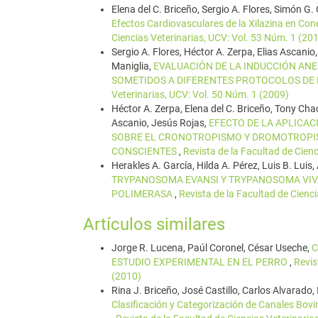
Elena del C. Briceño, Sergio A. Flores, Simón 
Efectos Cardiovasculares de la Xilazina en Cone
Ciencias Veterinarias, UCV: Vol. 53 Núm. 1 (20
Sergio A. Flores, Héctor A. Zerpa, Elias Ascanio
Maniglia,
EVALUACIÓN DE LA INDUCCIÓN AN
SOMETIDOS A DIFERENTES PROTOCOLOS DE
Veterinarias, UCV: Vol. 50 Núm. 1 (2009)
Héctor A. Zerpa, Elena del C. Briceño, Tony Ch
Ascanio, Jesús Rojas,
EFECTO DE LA APLICAC
SOBRE EL CRONOTROPISMO Y DROMOTROPIS
CONSCIENTES
,
Revista de la Facultad de Cien
Herakles A. García, Hilda A. Pérez, Luis B. Lui
TRYPANOSOMA EVANSI Y TRYPANOSOMA VIVA
POLIMERASA
,
Revista de la Facultad de Cienc
Artículos similares
Jorge R. Lucena, Paúl Coronel, César Useche,
C
ESTUDIO EXPERIMENTAL EN EL PERRO
,
Revis
(2010)
Rina J. Briceño, José Castillo, Carlos Alvarado, 
Clasificación y Categorización de Canales Bovi