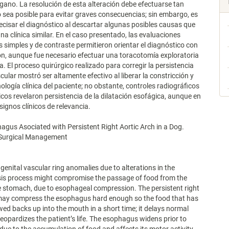
rgano. La resolución de esta alteración debe efectuarse tan
sea posible para evitar graves consecuencias; sin embargo, es
ecisar el diagnóstico al descartar algunas posibles causas que
na clínica similar. En el caso presentado, las evaluaciones
s simples y de contraste permitieron orientar el diagnóstico con
ón, aunque fue necesario efectuar una toracotomía exploratoria
a. El proceso quirúrgico realizado para corregir la persistencia
scular mostró ser altamente efectivo al liberar la constricción y
gnología clínica del paciente; no obstante, controles radiográficos
icos revelaron persistencia de la dilatación esofágica, aunque en
signos clínicos de relevancia.
us Asociated with Persistent Right Aortic Arch in a Dog.
d Surgical Management
genital vascular ring anomalies due to alterations in the
is process might compromise the passage of food from the
 stomach, due to esophageal compression. The persistent right
 may compress the esophagus hard enough so the food that has
ed backs up into the mouth in a short time; it delays normal
eopardizes the patient’s life. The esophagus widens prior to