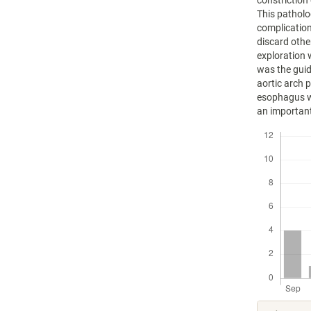
constriction
This patholo
complication
discard other
exploration 
was the guid
aortic arch 
esophagus w
an important
Descargas