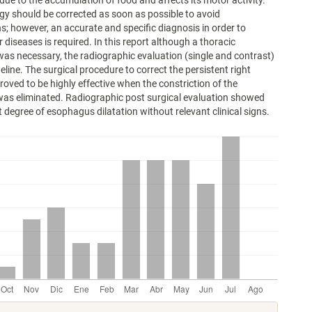
 due to the accumulation of food and affects its motor activity.
gy should be corrected as soon as possible to avoid
s; however, an accurate and specific diagnosis in order to
 diseases is required. In this report although a thoracic
was necessary, the radiographic evaluation (single and contrast)
eline. The surgical procedure to correct the persistent right
proved to be highly effective when the constriction of the
as eliminated. Radiographic post surgical evaluation showed
 degree of esophagus dilatation without relevant clinical signs.