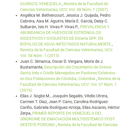
GUÁRICO, VENEZUELA
,
Revista de la Facultad de
Ciencias Veterinarias, UCV: Vol. 48 Núm. 1 (2007)
Angélica M. Bethencourt, Jessica J. Quijada, Pedro
Cabrera, Aixa M. Aguirre, María E. García, Deisy C.
Sulbarán, Isis H. Vivas P. Vivas P.,
PREVALENCIA Y
ABUNDANCIA DE HUEVOS DE ESTRÓNGILOS
DIGESTIVOS Y OOQUISTES DE Eimeria SPP. EN
BÚFALOS DE AGUA INFECTADOS NATURALMENTE
,
Revista de la Facultad de Ciencias Veterinarias, UCV:
Vol. 54 Núm. 1 (2013)
Juan C. Simanca, Oscar D. Vergara, Moris de J.
Bustamante,
Descripción del Crecimiento de Ovinos
Santa Inés x Criollo Manejados en Pastoreo Extensivo
en Dos Poblaciones de Córdoba, Colombia
,
Revista de la
Facultad de Ciencias Veterinarias, UCV: Vol. 57 Núm. 1
(2016)
Elías J. Sogbe M., Joaquím Segalés, Vitelio Utrera,
Carmen T. Díaz, Jean P. Cano, Carolina Rodríguez-
Cariño, Gabriela Rodríguez-Arrioja, Elías Ascanio, Héctor
Zerpa,
PRIMER REPORTE EN VENEZUELA DEL
SÍNDROME DE EMACIACIÓN MULTISISTÉMICO POST-
DESTETE PORCINO
,
Revista de la Facultad de Ciencias