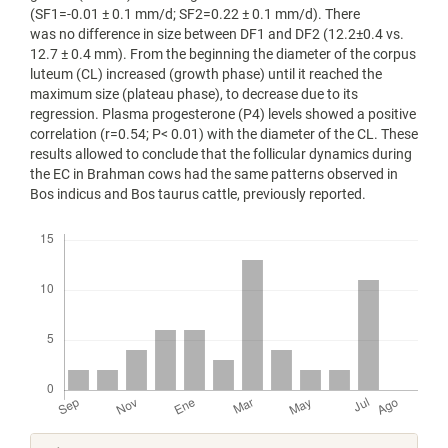
(SF1=-0.01 ± 0.1 mm/d; SF2=0.22 ± 0.1 mm/d). There
was no difference in size between DF1 and DF2 (12.2±0.4 vs.
12.7 ± 0.4 mm). From the beginning the diameter of the corpus
luteum (CL) increased (growth phase) until it reached the
maximum size (plateau phase), to decrease due to its
regression. Plasma progesterone (P4) levels showed a positive
correlation (r=0.54; P< 0.01) with the diameter of the CL. These
results allowed to conclude that the follicular dynamics during
the EC in Brahman cows had the same patterns observed in
Bos indicus and Bos taurus cattle, previously reported.
Descargas