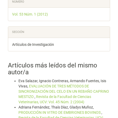
Detalles
NÚMERO
del
Vol. 53 Núm. 1 (2012)
artículo
SECCIÓN
Artículos de Investigación
Artículos más leídos del mismo
autor/a
Eva Salazar, Ignacio Contreras, Armando Fuentes, Isis
Vivas,
EVALUACIÓN DE TRES MÉTODOS DE
SINCRONIZACIÓN DEL CELO EN UN REBAÑO CAPRINO
MESTIZO
,
Revista de la Facultad de Ciencias
Veterinarias, UCV: Vol. 45 Núm. 2 (2004)
Adriana Fernández, Thaís Díaz, Gladys Muñoz,
PRODUCCIÓN IN VITRO DE EMBRIONES BOVINOS
,
Revista de la Facultad de Ciencias Veterinarias, UCV: