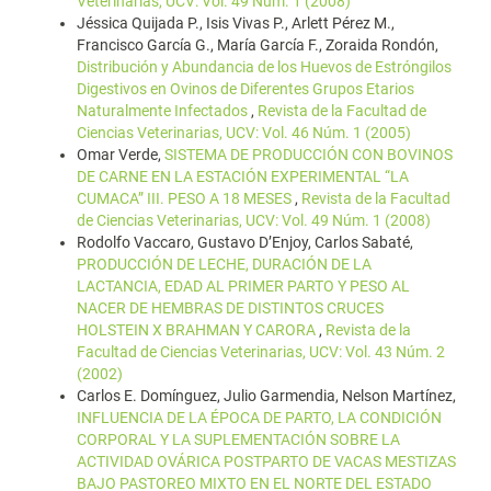
Veterinarias, UCV: Vol. 49 Núm. 1 (2008)
Jéssica Quijada P., Isis Vivas P., Arlett Pérez M.,
Francisco García G., María García F., Zoraida Rondón,
Distribución y Abundancia de los Huevos de Estróngilos
Digestivos en Ovinos de Diferentes Grupos Etarios
Naturalmente Infectados
,
Revista de la Facultad de
Ciencias Veterinarias, UCV: Vol. 46 Núm. 1 (2005)
Omar Verde,
SISTEMA DE PRODUCCIÓN CON BOVINOS
DE CARNE EN LA ESTACIÓN EXPERIMENTAL “LA
CUMACA” III. PESO A 18 MESES
,
Revista de la Facultad
de Ciencias Veterinarias, UCV: Vol. 49 Núm. 1 (2008)
Rodolfo Vaccaro, Gustavo D’Enjoy, Carlos Sabaté,
PRODUCCIÓN DE LECHE, DURACIÓN DE LA
LACTANCIA, EDAD AL PRIMER PARTO Y PESO AL
NACER DE HEMBRAS DE DISTINTOS CRUCES
HOLSTEIN X BRAHMAN Y CARORA
,
Revista de la
Facultad de Ciencias Veterinarias, UCV: Vol. 43 Núm. 2
(2002)
Carlos E. Domínguez, Julio Garmendia, Nelson Martínez,
INFLUENCIA DE LA ÉPOCA DE PARTO, LA CONDICIÓN
CORPORAL Y LA SUPLEMENTACIÓN SOBRE LA
ACTIVIDAD OVÁRICA POSTPARTO DE VACAS MESTIZAS
BAJO PASTOREO MIXTO EN EL NORTE DEL ESTADO