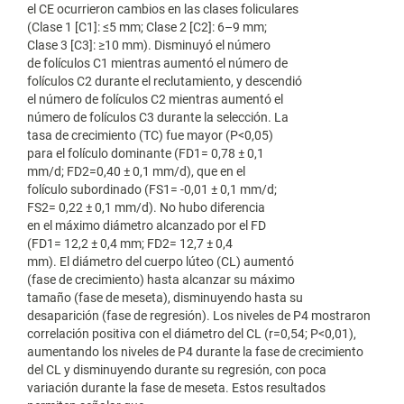
el CE ocurrieron cambios en las clases foliculares
(Clase 1 [C1]: ≤5 mm; Clase 2 [C2]: 6–9 mm;
Clase 3 [C3]: ≥10 mm). Disminuyó el número
de folículos C1 mientras aumentó el número de
folículos C2 durante el reclutamiento, y descendió
el número de folículos C2 mientras aumentó el
número de folículos C3 durante la selección. La
tasa de crecimiento (TC) fue mayor (P<0,05)
para el folículo dominante (FD1= 0,78 ± 0,1
mm/d; FD2=0,40 ± 0,1 mm/d), que en el
folículo subordinado (FS1= -0,01 ± 0,1 mm/d;
FS2= 0,22 ± 0,1 mm/d). No hubo diferencia
en el máximo diámetro alcanzado por el FD
(FD1= 12,2 ± 0,4 mm; FD2= 12,7 ± 0,4
mm). El diámetro del cuerpo lúteo (CL) aumentó
(fase de crecimiento) hasta alcanzar su máximo
tamaño (fase de meseta), disminuyendo hasta su
desaparición (fase de regresión). Los niveles de P4 mostraron
correlación positiva con el diámetro del CL (r=0,54; P<0,01),
aumentando los niveles de P4 durante la fase de crecimiento
del CL y disminuyendo durante su regresión, con poca
variación durante la fase de meseta. Estos resultados