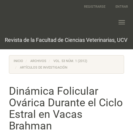
Navegación
REGISTRARSE
ENTRAR
principal
Contenido
principal
Toggl
Barra
navig
lateral
Revista de la Facultad de Ciencias Veterinarias, UCV
INICIO
ARCHIVOS
VOL. 53 NÚM. 1 (2012)
ARTÍCULOS DE INVESTIGACIÓN
Dinámica Folicular
Ovárica Durante el Ciclo
Estral en Vacas
Brahman