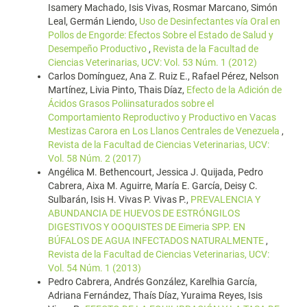
Isamery Machado, Isis Vivas, Rosmar Marcano, Simón
Leal, Germán Liendo,
Uso de Desinfectantes vía Oral en
Pollos de Engorde: Efectos Sobre el Estado de Salud y
Desempeño Productivo
,
Revista de la Facultad de
Ciencias Veterinarias, UCV: Vol. 53 Núm. 1 (2012)
Carlos Domínguez, Ana Z. Ruiz E., Rafael Pérez, Nelson
Martínez, Livia Pinto, Thais Díaz,
Efecto de la Adición de
Ácidos Grasos Poliinsaturados sobre el
Comportamiento Reproductivo y Productivo en Vacas
Mestizas Carora en Los Llanos Centrales de Venezuela
,
Revista de la Facultad de Ciencias Veterinarias, UCV:
Vol. 58 Núm. 2 (2017)
Angélica M. Bethencourt, Jessica J. Quijada, Pedro
Cabrera, Aixa M. Aguirre, María E. García, Deisy C.
Sulbarán, Isis H. Vivas P. Vivas P.,
PREVALENCIA Y
ABUNDANCIA DE HUEVOS DE ESTRÓNGILOS
DIGESTIVOS Y OOQUISTES DE Eimeria SPP. EN
BÚFALOS DE AGUA INFECTADOS NATURALMENTE
,
Revista de la Facultad de Ciencias Veterinarias, UCV:
Vol. 54 Núm. 1 (2013)
Pedro Cabrera, Andrés González, Karelhia García,
Adriana Fernández, Thaís Díaz, Yuraima Reyes, Isis