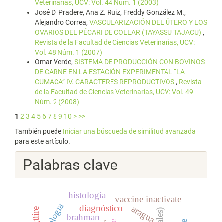
Veterinarias, UCV: Vol. 44 Núm. 1 (2003)
José D. Pradere, Ana Z. Ruiz, Freddy González M.,
Alejandro Correa,
VASCULARIZACIÓN DEL ÚTERO Y LOS
OVARIOS DEL PÉCARI DE COLLAR (TAYASSU TAJACU)
,
Revista de la Facultad de Ciencias Veterinarias, UCV:
Vol. 48 Núm. 1 (2007)
Omar Verde,
SISTEMA DE PRODUCCIÓN CON BOVINOS
DE CARNE EN LA ESTACIÓN EXPERIMENTAL “LA
CUMACA” IV. CARACTERES REPRODUCTIVOS
,
Revista
de la Facultad de Ciencias Veterinarias, UCV: Vol. 49
Núm. 2 (2008)
1
2
3
4
5
6
7
8
9
10
>
>>
También puede
Iniciar una búsqueda de similitud avanzada
para este artículo.
Palabras clave
histología
vaccine inactivate
diagnóstico
aragua
chigüire
brahman