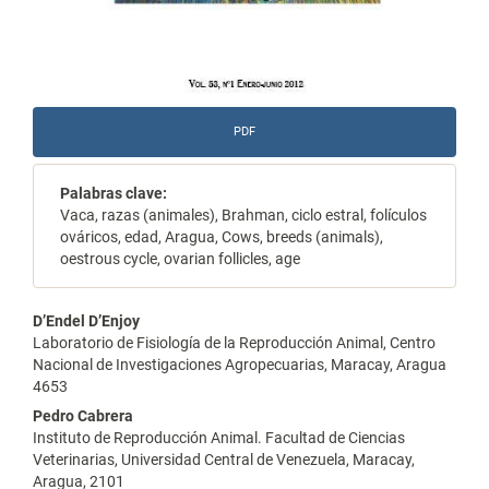
PDF
Palabras clave:
Vaca, razas (animales), Brahman, ciclo estral, folículos
ováricos, edad, Aragua, Cows, breeds (animals),
oestrous cycle, ovarian follicles, age
Contenido
D’Endel D’Enjoy
Laboratorio de Fisiología de la Reproducción Animal, Centro
principal
Nacional de Investigaciones Agropecuarias, Maracay, Aragua
4653
del
Pedro Cabrera
artículo
Instituto de Reproducción Animal. Facultad de Ciencias
Veterinarias, Universidad Central de Venezuela, Maracay,
Aragua, 2101