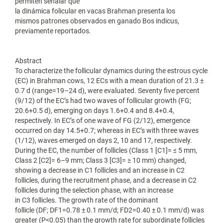
permiten señalar que
la dinámica folicular en vacas Brahman presenta los
mismos patrones observados en ganado Bos indicus,
previamente reportados.
Abstract
To characterize the follicular dynamics during the estrous cycle
(EC) in Brahman cows, 12 ECs with a mean duration of 21.3 ±
0.7 d (range=19–24 d), were evaluated. Seventy five percent
(9/12) of the EC’s had two waves of follicular growth (FG;
20.6+0.5 d), emerging on days 1.6+0.4 and 8.4+0.4,
respectively. In EC’s of one wave of FG (2/12), emergence
occurred on day 14.5+0.7; whereas in EC’s with three waves
(1/12), waves emerged on days 2, 10 and 17, respectively.
During the EC, the number of follicles (Class 1 [C1]= ≤ 5 mm,
Class 2 [C2]= 6–9 mm; Class 3 [C3]= ≥ 10 mm) changed,
showing a decrease in C1 follicles and an increase in C2
follicles, during the recruitment phase, and a decrease in C2
follicles during the selection phase, with an increase
in C3 follicles. The growth rate of the dominant
follicle (DF; DF1=0.78 ± 0.1 mm/d; FD2=0.40 ± 0.1 mm/d) was
greater (P<0.05) than the growth rate for subordinate follicles