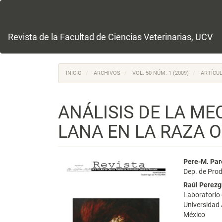
Navegación
principal
Contenido
principal
Revista de la Facultad de Ciencias Veterinarias, UCV
Barra
lateral
INICIO
ARCHIVOS
VOL. 50 NÚM. 1 (2009)
ARTÍCUL
ANÁLISIS DE LA ME
LANA EN LA RAZA 
Barra
Conte
Pere-M. Par
Dep. de Prod
lateral
princi
Raúl Perezg
del
del
Laboratorio 
Universidad
artículo
artícu
México