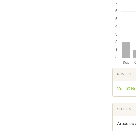
Detal
NÚMERO
del
Vol. 50 N
artícu
SECCIÓN
Artículos 