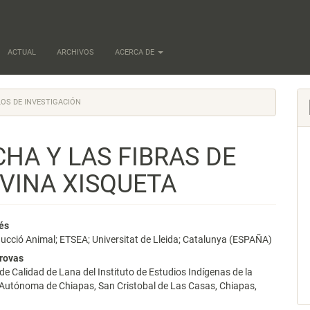
ACTUAL
ARCHIVOS
ACERCA DE
OS DE INVESTIGACIÓN
CHA Y LAS FIBRAS DE
OVINA XISQUETA
nido
és
ucció Animal; ETSEA; Universitat de Lleida; Catalunya (ESPAÑA)
pal
rovas
de Calidad de Lana del Instituto de Estudios Indígenas de la
 Autónoma de Chiapas, San Cristobal de Las Casas, Chiapas,
lo