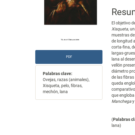
Resu
El objetivo d
Xisqueta
, u
muestras de 
de longitud a
corta-fina, d
largas-gruesa
PDF
lana al dese
vellón pres
diámetro pro
Palabras clave:
de las fibra
Ovejas, razas (animales),
queda englob
Xisqueta, pelo, fibras,
comparativo 
mechón, lana
que engloba 
Manchega
(
Palabras c
lana)