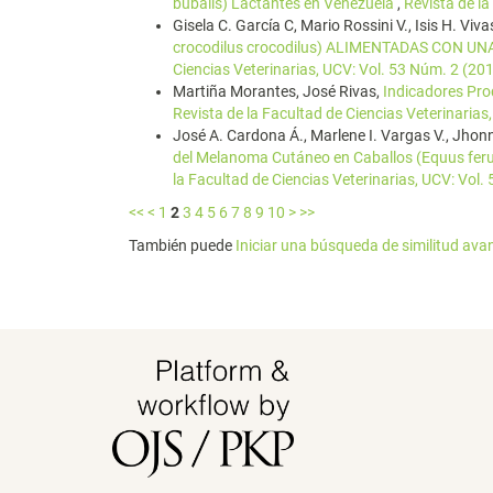
bubalis) Lactantes en Venezuela
,
Revista de la
Gisela C. García C, Mario Rossini V., Isis H. Viva
crocodilus crocodilus) ALIMENTADAS CON U
Ciencias Veterinarias, UCV: Vol. 53 Núm. 2 (20
Martiña Morantes, José Rivas,
Indicadores Pro
Revista de la Facultad de Ciencias Veterinarias
José A. Cardona Á., Marlene I. Vargas V., Jhon
del Melanoma Cutáneo en Caballos (Equus fer
la Facultad de Ciencias Veterinarias, UCV: Vol.
<<
<
1
2
3
4
5
6
7
8
9
10
>
>>
También puede
Iniciar una búsqueda de similitud av