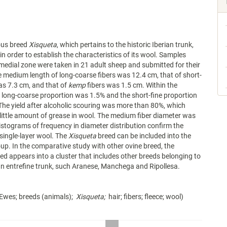
ous breed
Xisqueta
, which pertains to the historic Iberian trunk,
in order to establish the characteristics of its wool. Samples
 medial zone were taken in 21 adult sheep and submitted for their
e medium length of long-coarse fibers was 12.4 cm, that of short-
was 7.3 cm, and that of
kemp
fibers was 1.5 cm. Within the
 long-coarse proportion was 1.5% and the short-fine proportion
he yield after alcoholic scouring was more than 80%, which
 little amount of grease in wool. The medium fiber diameter was
histograms of frequency in diameter distribution confirm the
 single-layer wool. The
Xisqueta
breed can be included into the
oup. In the comparative study with other ovine breed, the
ed appears into a cluster that includes other breeds belonging to
ian entrefine trunk, such Aranese, Manchega and Ripollesa.
 Ewes; breeds (animals);
Xisqueta;
hair; fibers; fleece; wool)