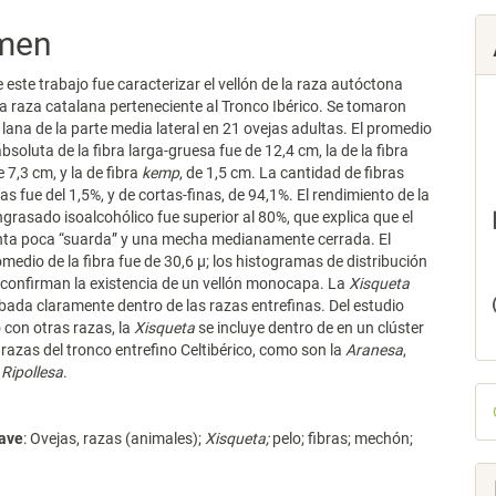
men
e este trabajo fue caracterizar el vellón de la raza autóctona
na raza catalana perteneciente al Tronco Ibérico. Se tomaron
lana de la parte media lateral en 21 ovejas adultas. El promedio
bsoluta de la fibra larga-gruesa fue de 12,4 cm, la de la fibra
e 7,3 cm, y la de fibra
kemp
, de 1,5 cm. La cantidad de fibras
s fue del 1,5%, y de cortas-finas, de 94,1%. El rendimiento de la
ngrasado isoalcohólico fue superior al 80%, que explica que el
enta poca “suarda” y una mecha medianamente cerrada. El
medio de la fibra fue de 30,6 µ; los histogramas de distribución
s confirman la existencia de un vellón monocapa. La
Xisqueta
ada claramente dentro de las razas entrefinas. Del estudio
con otras razas, la
Xisqueta
se incluye dentro de en un clúster
razas del tronco entrefino Celtibérico, como son la
Aranesa
,
y
Ripollesa
.
D
p
lave
: Ovejas, razas (animales);
Xisqueta;
pelo; fibras; mechón;