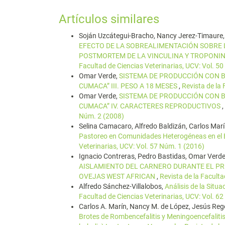
Artículos similares
Soján Uzcátegui-Bracho, Nancy Jerez-Timaure, 
EFECTO DE LA SOBREALIMENTACIÓN SOBRE 
POSTMORTEM DE LA VINCULINA Y TROPONIN
Facultad de Ciencias Veterinarias, UCV: Vol. 5
Omar Verde,
SISTEMA DE PRODUCCIÓN CON B
CUMACA” III. PESO A 18 MESES
,
Revista de la
Omar Verde,
SISTEMA DE PRODUCCIÓN CON B
CUMACA” IV. CARACTERES REPRODUCTIVOS
,
Núm. 2 (2008)
Selina Camacaro, Alfredo Baldizán, Carlos Mar
Pastoreo en Comunidades Heterogéneas en el 
Veterinarias, UCV: Vol. 57 Núm. 1 (2016)
Ignacio Contreras, Pedro Bastidas, Omar Verde
AISLAMIENTO DEL CARNERO DURANTE EL PR
OVEJAS WEST AFRICAN
,
Revista de la Faculta
Alfredo Sánchez-Villalobos,
Análisis de la Situ
Facultad de Ciencias Veterinarias, UCV: Vol. 6
Carlos A. Marín, Nancy M. de López, Jesús Reget
Brotes de Rombencefalitis y Meningoencefaliti