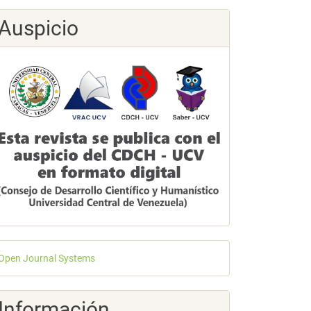
Auspicio
esarrollado
Open Journal Systems
or
Información