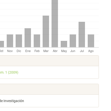
les
úm. 1 (2009)
lo
de Investigación