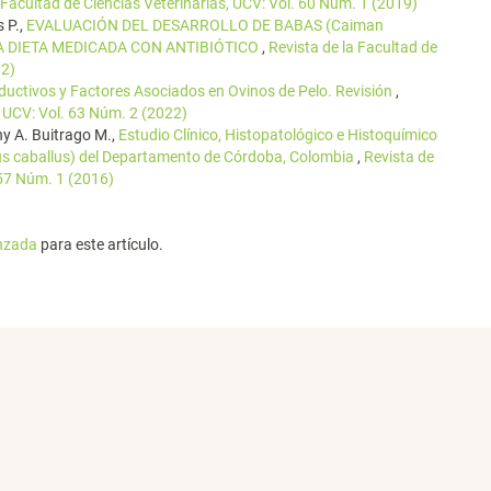
 Facultad de Ciencias Veterinarias, UCV: Vol. 60 Núm. 1 (2019)
s P.,
EVALUACIÓN DEL DESARROLLO DE BABAS (Caiman
NA DIETA MEDICADA CON ANTIBIÓTICO
,
Revista de la Facultad de
12)
ductivos y Factores Asociados en Ovinos de Pelo. Revisión
,
, UCV: Vol. 63 Núm. 2 (2022)
ny A. Buitrago M.,
Estudio Clínico, Histopatológico e Histoquímico
us caballus) del Departamento de Córdoba, Colombia
,
Revista de
 57 Núm. 1 (2016)
anzada
para este artículo.