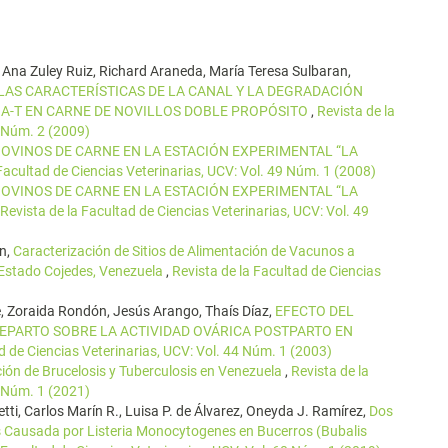
Ana Zuley Ruiz, Richard Araneda, María Teresa Sulbaran,
LAS CARACTERÍSTICAS DE LA CANAL Y LA DEGRADACIÓN
A-T EN CARNE DE NOVILLOS DOBLE PROPÓSITO
,
Revista de la
0 Núm. 2 (2009)
OVINOS DE CARNE EN LA ESTACIÓN EXPERIMENTAL “LA
 Facultad de Ciencias Veterinarias, UCV: Vol. 49 Núm. 1 (2008)
OVINOS DE CARNE EN LA ESTACIÓN EXPERIMENTAL “LA
Revista de la Facultad de Ciencias Veterinarias, UCV: Vol. 49
ín,
Caracterización de Sitios de Alimentación de Vacunos a
Estado Cojedes, Venezuela
,
Revista de la Facultad de Ciencias
, Zoraida Rondón, Jesús Arango, Thaís Díaz,
EFECTO DEL
EPARTO SOBRE LA ACTIVIDAD OVÁRICA POSTPARTO EN
d de Ciencias Veterinarias, UCV: Vol. 44 Núm. 1 (2003)
ación de Brucelosis y Tuberculosis en Venezuela
,
Revista de la
2 Núm. 1 (2021)
ti, Carlos Marín R., Luisa P. de Álvarez, Oneyda J. Ramírez,
Dos
s Causada por Listeria Monocytogenes en Bucerros (Bubalis