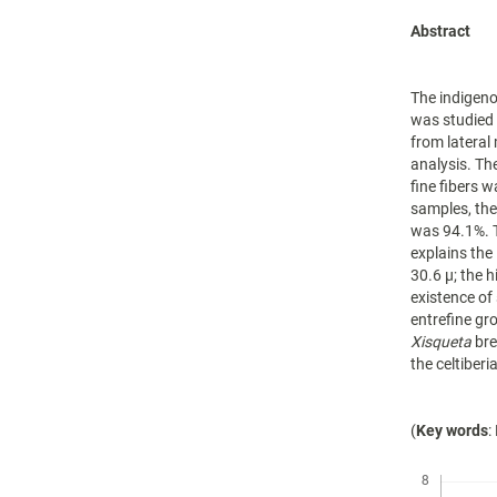
Abstract
The indigen
was studied 
from lateral
analysis. Th
fine fibers 
samples, the
was 94.1%. T
explains the
30.6 µ; the 
existence of
entrefine gr
Xisqueta
bre
the celtiber
(
Key words
:
Descargas