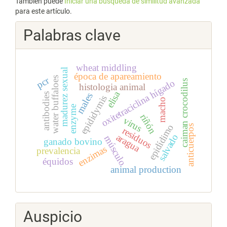
También puede
Iniciar una búsqueda de similitud avanzada
para este artículo.
Palabras clave
wheat middling
madurez sexual
época de apareamiento
pcr
water buffaloes
caiman crocodilus
oxitetraciclina hígado
histologia animal
elisa
males
antibodies
epididymis
macho
enzyme
riñón
virus
epidídimo
anticuerpos
residuos
aragua
salvado
músculo
ganado bovino
enzimas
prevalencia
équidos
animal production
Auspicio