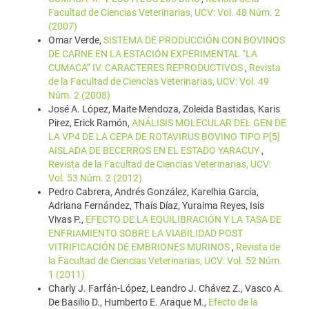
Facultad de Ciencias Veterinarias, UCV: Vol. 48 Núm. 2
(2007)
Omar Verde,
SISTEMA DE PRODUCCIÓN CON BOVINOS
DE CARNE EN LA ESTACIÓN EXPERIMENTAL “LA
CUMACA” IV. CARACTERES REPRODUCTIVOS
,
Revista
de la Facultad de Ciencias Veterinarias, UCV: Vol. 49
Núm. 2 (2008)
José A. López, Maite Mendoza, Zoleida Bastidas, Karis
Pirez, Erick Ramón,
ANÁLISIS MOLECULAR DEL GEN DE
LA VP4 DE LA CEPA DE ROTAVIRUS BOVINO TIPO P[5]
AISLADA DE BECERROS EN EL ESTADO YARACUY
,
Revista de la Facultad de Ciencias Veterinarias, UCV:
Vol. 53 Núm. 2 (2012)
Pedro Cabrera, Andrés González, Karelhia García,
Adriana Fernández, Thaís Díaz, Yuraima Reyes, Isis
Vivas P.,
EFECTO DE LA EQUILIBRACIÓN Y LA TASA DE
ENFRIAMIENTO SOBRE LA VIABILIDAD POST
VITRIFICACIÓN DE EMBRIONES MURINOS
,
Revista de
la Facultad de Ciencias Veterinarias, UCV: Vol. 52 Núm.
1 (2011)
Charly J. Farfán-López, Leandro J. Chávez Z., Vasco A.
De Basilio D., Humberto E. Araque M.,
Efecto de la