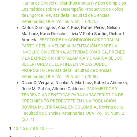
Harina de Girasol (Helianthus annuus) y Dos Complejos
Enzimáticos sobre el Desempeño Productivo de Pollos
de Engorde
,
Revista de la Facultad de Ciencias
Veterinarias, UCV: Vol. 56 Núm. 1 (2015)
Carlos Domínguez, Ana Z. Ruiz, Rafael Pérez, Nelson
Martínez, Karin Drescher, Livia V Pinto-Santini, Richard
Araneda,
EFECTO DE LA CONDICIÓN CORPORAL AL
PARTO Y DEL NIVEL DE ALIMENTACIÓN SOBRE LA
INVOLUCIÓN UTERINA, ACTIVIDAD OVÁRICA, PREÑEZ
Y LA EXPRESIÓN HIPOTALÁMICA Y OVÁRICA DE LOS
RECEPTORES DE LEPTINA EN VACAS DOBLE
PROPÓSITO
,
Revista de la Facultad de Ciencias
Veterinarias, UCV: Vol. 49 Núm. 1 (2008)
Oscar D. Vergara, Nicolás A. Martínez, Roberto Almanza,
René M. Patiño, Alfonso Calderon,
PARÁMETROS Y
TENDENCIAS GENÉTICAS PARA CARACTERÍSTICA DE
CRECIMIENTO PREDESTETE EN UNA POBLACIÓN
BOVINA MULTIRRACIAL EN COLOMBIA
,
Revista de la
Facultad de Ciencias Veterinarias, UCV: Vol. 55 Núm. 2
(2014)
1
2
3
4
5
6
7
8
9
10
>
>>