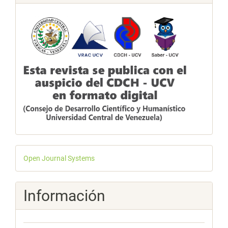
Desarrollado
Open Journal Systems
por
Información