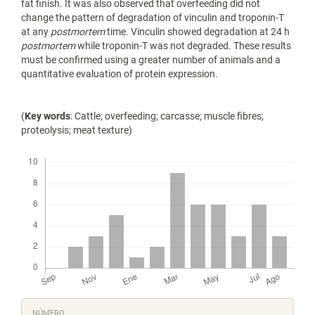
fat finish. It was also observed that overfeeding did not
change the pattern of degradation of vinculin and troponin-T
at any
postmortem
time. Vinculin showed degradation at 24 h
postmortem
while troponin-T was not degraded. These results
must be confirmed using a greater number of animals and a
quantitative evaluation of protein expression.
(
Key words
: Cattle; overfeeding; carcasse; muscle fibres;
proteolysis; meat texture)
Descargas
Detalles
NÚMERO