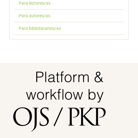
Para lectores/as
Para autores/as
Para bibliotecarios/as