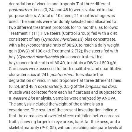
degradation of vinculin and troponin-T at three different
postmortem
times (0, 24, and 48 h) were evaluated in dual
purpose steers. A total of 10 steers, 21 months of age was
used. The animals were randomly selected and allocated to
two different treatment protocols for 12 months, as follows:
Treatment 1 (T1): Five steers (Control Group) fed with a diet
consistent of hay (
Cynodon nlemfuensis
) plus concentrate,
with a hay/concentrate ratio of 80:20, to reach a daily weight
gain (DWG) of 100 g/d; Treatment 2 (T2); five steers fed with
hay (
Cynodon nlemfuensis
) plus concentrate with a
hay/concentrate ratio of 60:40, to obtain a DWG of 500 g/d.
Carcasses were assessed for both qualitative and quantitative
characteristics at 24 h
postmortem
. To evaluate the
degradation of vinculin and troponin-T at three different times
(0, 24, and 48 h
postmortem
), 0.5 g of the
longissimus dorsi
muscle was collected from each half carcass and subjected to
a
Western
blot
analysis. Samples were analyzed by ANOVA.
The analysis included the weight of the animals as a
covariance. The results of the present investigation indicate
that the carcasses of overfed steers exhibited better carcass
traits, showing larger loin eye areas, back fat thickness, and a
skeletal maturity (P≤0.05), without reaching adequate levels of