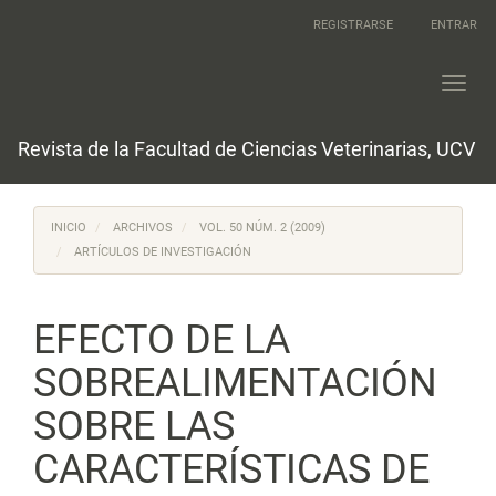
Navegación
REGISTRARSE
ENTRAR
principal
Contenido
principal
Toggl
Barra
navig
lateral
Revista de la Facultad de Ciencias Veterinarias, UCV
INICIO
ARCHIVOS
VOL. 50 NÚM. 2 (2009)
ARTÍCULOS DE INVESTIGACIÓN
EFECTO DE LA
SOBREALIMENTACIÓN
SOBRE LAS
CARACTERÍSTICAS DE