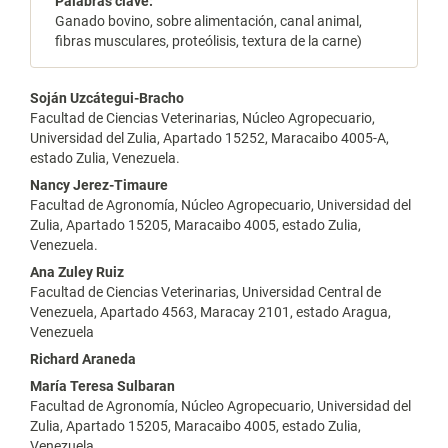
Palabras clave:
Ganado bovino, sobre alimentación, canal animal,
fibras musculares, proteólisis, textura de la carne)
Contenido
Soján Uzcátegui-Bracho
Facultad de Ciencias Veterinarias, Núcleo Agropecuario,
principal
Universidad del Zulia, Apartado 15252, Maracaibo 4005-A,
estado Zulia, Venezuela.
del
Nancy Jerez-Timaure
artículo
Facultad de Agronomía, Núcleo Agropecuario, Universidad del
Zulia, Apartado 15205, Maracaibo 4005, estado Zulia,
Venezuela.
Ana Zuley Ruiz
Facultad de Ciencias Veterinarias, Universidad Central de
Venezuela, Apartado 4563, Maracay 2101, estado Aragua,
Venezuela
Richard Araneda
María Teresa Sulbaran
Facultad de Agronomía, Núcleo Agropecuario, Universidad del
Zulia, Apartado 15205, Maracaibo 4005, estado Zulia,
Venezuela.