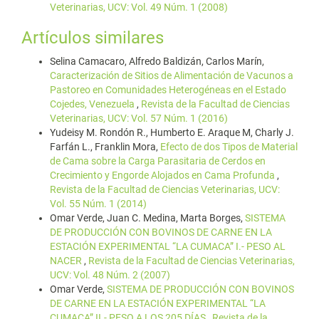
Veterinarias, UCV: Vol. 49 Núm. 1 (2008)
Artículos similares
Selina Camacaro, Alfredo Baldizán, Carlos Marín,
Caracterización de Sitios de Alimentación de Vacunos a
Pastoreo en Comunidades Heterogéneas en el Estado
Cojedes, Venezuela
,
Revista de la Facultad de Ciencias
Veterinarias, UCV: Vol. 57 Núm. 1 (2016)
Yudeisy M. Rondón R., Humberto E. Araque M, Charly J.
Farfán L., Franklin Mora,
Efecto de dos Tipos de Material
de Cama sobre la Carga Parasitaria de Cerdos en
Crecimiento y Engorde Alojados en Cama Profunda
,
Revista de la Facultad de Ciencias Veterinarias, UCV:
Vol. 55 Núm. 1 (2014)
Omar Verde, Juan C. Medina, Marta Borges,
SISTEMA
DE PRODUCCIÓN CON BOVINOS DE CARNE EN LA
ESTACIÓN EXPERIMENTAL “LA CUMACA” I.- PESO AL
NACER
,
Revista de la Facultad de Ciencias Veterinarias,
UCV: Vol. 48 Núm. 2 (2007)
Omar Verde,
SISTEMA DE PRODUCCIÓN CON BOVINOS
DE CARNE EN LA ESTACIÓN EXPERIMENTAL “LA
CUMACA” II.- PESO A LOS 205 DÍAS
,
Revista de la