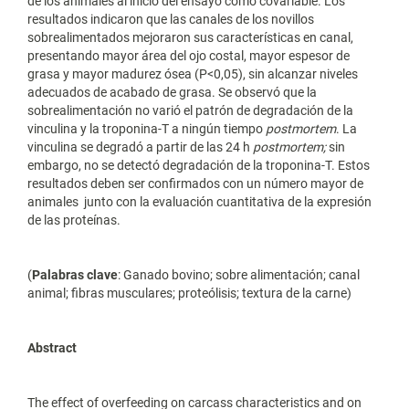
de los animales al inicio del ensayo como covariable. Los
resultados indicaron que las canales de los novillos
sobrealimentados mejoraron sus características en canal,
presentando mayor área del ojo costal, mayor espesor de
grasa y mayor madurez ósea (P<0,05), sin alcanzar niveles
adecuados de acabado de grasa. Se observó que la
sobrealimentación no varió el patrón de degradación de la
vinculina y la troponina-T a ningún tiempo
postmortem
. La
vinculina se degradó a partir de las 24 h
postmortem;
sin
embargo, no se detectó degradación de la troponina-T. Estos
resultados deben ser confirmados con un número mayor de
animales junto con la evaluación cuantitativa de la expresión
de las proteínas.
(
Palabras clave
: Ganado bovino; sobre alimentación; canal
animal; fibras musculares; proteólisis; textura de la carne)
Abstract
The effect of overfeeding on carcass characteristics and on