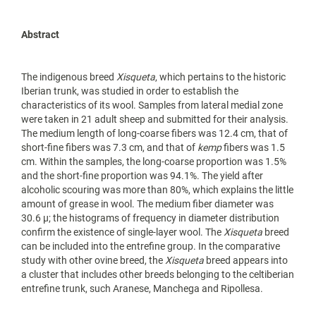
Abstract
The indigenous breed
Xisqueta
, which pertains to the historic
Iberian trunk, was studied in order to establish the
characteristics of its wool. Samples from lateral medial zone
were taken in 21 adult sheep and submitted for their analysis.
The medium length of long-coarse fibers was 12.4 cm, that of
short-fine fibers was 7.3 cm, and that of
kemp
fibers was 1.5
cm. Within the samples, the long-coarse proportion was 1.5%
and the short-fine proportion was 94.1%. The yield after
alcoholic scouring was more than 80%, which explains the little
amount of grease in wool. The medium fiber diameter was
30.6 µ; the histograms of frequency in diameter distribution
confirm the existence of single-layer wool. The
Xisqueta
breed
can be included into the entrefine group. In the comparative
study with other ovine breed, the
Xisqueta
breed appears into
a cluster that includes other breeds belonging to the celtiberian
entrefine trunk, such Aranese, Manchega and Ripollesa.