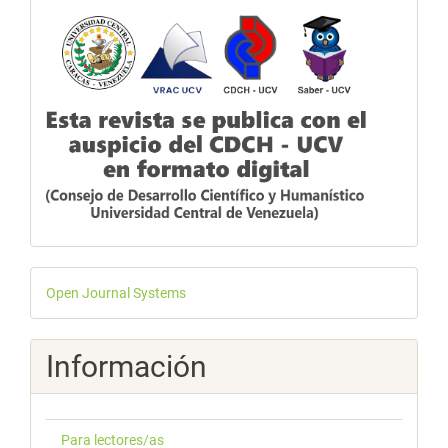
Desarrollado
Open Journal Systems
por
Información
Para lectores/as