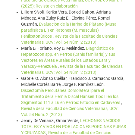
Facultad de Ciencias Veterinarias, UCV: Vol. 66 Núm. 1
(2025): Revista en elaboración
Lilliam Sívoli, Kerika Vera, Doried Gahon, Adriana
Méndez, Ana Zuley Ruiz E., Elevina Pérez, Romel
Guzmán,
Evaluación de la Harina de Plátano (Musa
paradisíaca L.) en Ratones (M. musculus)
Fenilcetonúricos
,
Revista de la Facultad de Ciencias
Veterinarias, UCV: Vol. 54 Núm. 2 (2013)
María D. Forlano, Roy D. Meléndez,
Diagnóstico de
Hepatozoon spp. en Perros (Canis familiaris) y sus
Vectores en Áreas Rurales de los Estados Lara y
Yaracuy-Venezuela
,
Revista de la Facultad de Ciencias
Veterinarias, UCV: Vol. 54 Núm. 2 (2013)
Gabriel O. Alonso Cuéllar, Francisco J. Camacho García,
Michelle Cortés Barré, Jorge F. Ramírez León,
Discectomía Percutánea Dorsolateral para el
Tratamiento de la Hernia Discal Hansen Tipo II en los
Segmentos T11 a L6 en Perros: Estudio en Cadáveres
,
Revista de la Facultad de Ciencias Veterinarias, UCV:
Vol. 54 Núm. 2 (2013)
Jenny De Venanzi, Omar Verde,
LECHONES NACIDOS
TOTALES Y VIVOS EN POBLACIONES PORCINAS PURAS
Y CRUZADAS
,
Revista de la Facultad de Ciencias