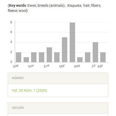
(
Key words
: Ewes; breeds (animals);
Xisqueta;
hair; fibers;
fleece; wool)
Descargas
Detalles
NÚMERO
del
Vol. 50 Núm. 1 (2009)
artículo
SECCIÓN