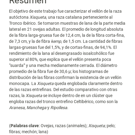
Resumen
El objetivo de este trabajo fue caracterizar el vellón de la raza
autóctona
Xisqueta
, una raza catalana perteneciente al
Tronco Ibérico. Se tomaron muestras de lana de la parte media
lateral en 21 ovejas adultas. El promedio de longitud absoluta
de la fibra larga-gruesa fue de 12,4 cm, la de la fibra corta-fina,
de 7,3 cm, y la de fibra
kemp
, de 1,5 cm. La cantidad de fibras
largas-gruesas fue del 1,5%, y de cortas-finas, de 94,1%. El
rendimiento de la lana al desengrasado isoalcohólico fue
superior al 80%, que explica que el vellón presenta poca
“suarda” y una mecha medianamente cerrada. El diámetro
promedio de la fibra fue de 30,6 µ; los histogramas de
distribución de las fibras confirman la existencia de un vellón
monocapa. La
Xisqueta
queda englobada claramente dentro
de las razas entrefinas. Del estudio comparativo con otras
razas, la
Xisqueta
se incluye dentro de en un clúster que
engloba razas del tronco entrefino Celtibérico, como son la
Aranesa
,
Manchega
y
Ripollesa
.
(
Palabras clave
: Ovejas, razas (animales);
Xisqueta;
pelo;
fibras; mechón; lana)