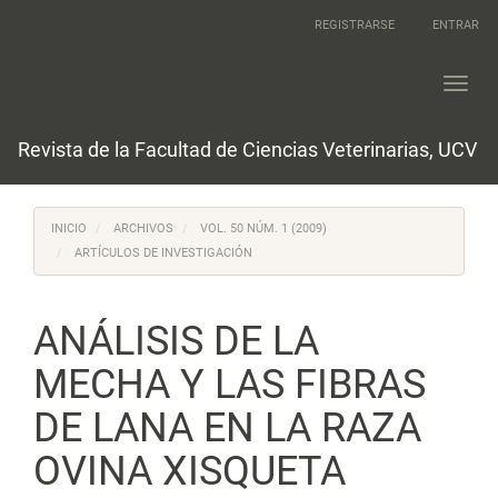
Navegación
REGISTRARSE
ENTRAR
principal
Contenido
principal
Toggl
Barra
navig
lateral
Revista de la Facultad de Ciencias Veterinarias, UCV
INICIO
ARCHIVOS
VOL. 50 NÚM. 1 (2009)
ARTÍCULOS DE INVESTIGACIÓN
ANÁLISIS DE LA
MECHA Y LAS FIBRAS
DE LANA EN LA RAZA
OVINA XISQUETA