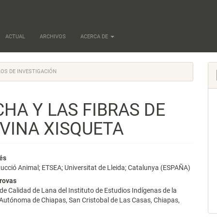
ACTUAL
ARCHIVOS
ACERCA DE
OS DE INVESTIGACIÓN
CHA Y LAS FIBRAS DE
OVINA XISQUETA
nido
és
ucció Animal; ETSEA; Universitat de Lleida; Catalunya (ESPAÑA)
pal
rovas
de Calidad de Lana del Instituto de Estudios Indígenas de la
 Autónoma de Chiapas, San Cristobal de Las Casas, Chiapas,
lo