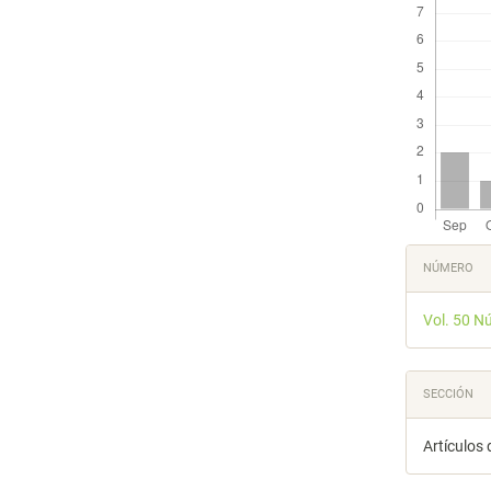
Detal
NÚMERO
del
Vol. 50 N
artícu
SECCIÓN
Artículos 