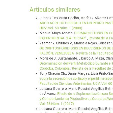
Artículos similares
Juan C. De Sousa-Coelho, María G. Álvarez-He
ARCO AÓRTICO DERECHO EN UN PERRO PA
UCV: Vol. 50 Núm. 1 (2009)
Manuel Moya Acosta,
DERMATOFITOSIS EN C
EXPERIMENTAL "LA TORCAZ"
,
Revista de la F
Ysamar Y. Chirinos V., Marisela Rojas, Griseira 
DE CRIPTOSPORIDIOSIS EN BECERREROS DE 
FALCÓN, VENEZUELA
,
Revista de la Facultad 
Moris de J. Bustamante, Libardo A. Maza, Clar
Determinación del Perfil Metabólico Durante e
Córdoba, Colombia
,
Revista de la Facultad de 
Tony Chacón Ch., Daniel Vargas, Livia Pinto-San
sobre la secreción de cortisol y el perfil meta
Facultad de Ciencias Veterinarias, UCV: Vol. 6
Luisana Guerrero, Mario Rossini, Angélica Be
de Álvarez,
Efecto de la Suplementación con Sem
y Comportamiento Productivo de Corderas Wes
Vol. 58 Núm. 1 (2017)
Luisana Guerrero, Mario Rossini, Angélica Be