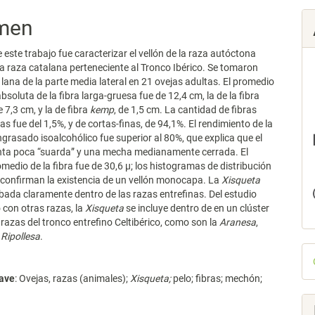
men
e este trabajo fue caracterizar el vellón de la raza autóctona
na raza catalana perteneciente al Tronco Ibérico. Se tomaron
lana de la parte media lateral en 21 ovejas adultas. El promedio
bsoluta de la fibra larga-gruesa fue de 12,4 cm, la de la fibra
e 7,3 cm, y la de fibra
kemp
, de 1,5 cm. La cantidad de fibras
s fue del 1,5%, y de cortas-finas, de 94,1%. El rendimiento de la
ngrasado isoalcohólico fue superior al 80%, que explica que el
enta poca “suarda” y una mecha medianamente cerrada. El
medio de la fibra fue de 30,6 µ; los histogramas de distribución
s confirman la existencia de un vellón monocapa. La
Xisqueta
ada claramente dentro de las razas entrefinas. Del estudio
con otras razas, la
Xisqueta
se incluye dentro de en un clúster
razas del tronco entrefino Celtibérico, como son la
Aranesa
,
y
Ripollesa
.
D
p
lave
: Ovejas, razas (animales);
Xisqueta;
pelo; fibras; mechón;