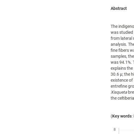
Abstract
The indigen
was studied 
from lateral
analysis. Th
fine fibers 
samples, the
was 94.1%. T
explains the
30.6 µ; the 
existence of
entrefine gr
Xisqueta
bre
the celtiber
(
Key words
:
Descargas