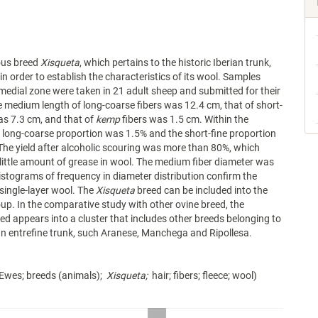
ous breed
Xisqueta
, which pertains to the historic Iberian trunk,
in order to establish the characteristics of its wool. Samples
 medial zone were taken in 21 adult sheep and submitted for their
e medium length of long-coarse fibers was 12.4 cm, that of short-
was 7.3 cm, and that of
kemp
fibers was 1.5 cm. Within the
 long-coarse proportion was 1.5% and the short-fine proportion
he yield after alcoholic scouring was more than 80%, which
 little amount of grease in wool. The medium fiber diameter was
histograms of frequency in diameter distribution confirm the
 single-layer wool. The
Xisqueta
breed can be included into the
oup. In the comparative study with other ovine breed, the
ed appears into a cluster that includes other breeds belonging to
ian entrefine trunk, such Aranese, Manchega and Ripollesa.
 Ewes; breeds (animals);
Xisqueta;
hair; fibers; fleece; wool)