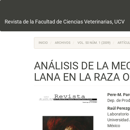
Navegación
principal
Contenido
principal
Revista de la Facultad de Ciencias Veterinarias, UCV
Barra
lateral
INICIO
ARCHIVOS
VOL. 50 NÚM. 1 (2009)
ARTÍCUL
ANÁLISIS DE LA ME
LANA EN LA RAZA 
Barra
Conte
Pere-M. Par
Dep. de Prod
lateral
princi
Raúl Perezg
del
del
Laboratorio 
Universidad
artículo
artícu
México