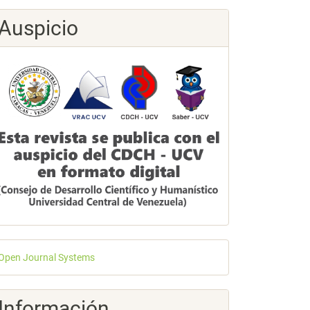
Auspicio
esarrollado
Open Journal Systems
or
Información