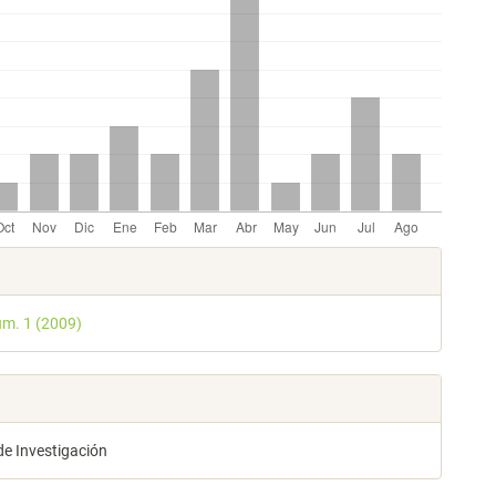
les
úm. 1 (2009)
lo
de Investigación