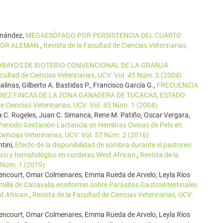
rnández,
MEGAESÓFAGO POR PERSISTENCIA DEL CUARTO
STOR ALEMÁN
,
Revista de la Facultad de Ciencias Veterinarias,
OBAYOS DE BIOTERIO CONVENCIONAL DE LA GRANJA
acultad de Ciencias Veterinarias, UCV: Vol. 45 Núm. 2 (2004)
Salinas, Gilberto A. Bastidas P., Francisco García G.,
FRECUENCIA
DIEZ FINCAS DE LA ZONA GANADERA DE TUCACAS, ESTADO
de Ciencias Veterinarias, UCV: Vol. 45 Núm. 1 (2004)
a C. Rugeles, Juan C. Simanca, Rene M. Patiño, Oscar Vergara,
l Periodo Gestación-Lactancia en Hembras Ovinas de Pelo en
Ciencias Veterinarias, UCV: Vol. 57 Núm. 2 (2016)
tini,
Efecto de la disponibilidad de sombra durante el pastoreo
bólico y hematológico en corderas West African
,
Revista de la
0 Núm. 1 (2019)
thencourt, Omar Colmenares, Emma Rueda de Arvelo, Leyla Ríos
illa de Canavalia ensiformis sobre Parásitos Gastrointestinales
t African
,
Revista de la Facultad de Ciencias Veterinarias, UCV:
thencourt, Omar Colmenares, Emma Rueda de Arvelo, Leyla Ríos