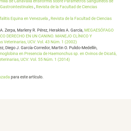
milla de Canavalia ensiformis sobre Parámetros Sanguíneos de
 Gastrointestinales
,
Revista de la Facultad de Ciencias
efalitis Equina en Venezuela
,
Revista de la Facultad de Ciencias
. Zerpa, Marleny R. Pérez, Herakles A. García,
MEGAESÓFAGO
ICO DERECHO EN UN CANINO. MANEJO CLÍNICO Y
as Veterinarias, UCV: Vol. 43 Núm. 1 (2002)
, Diego J. García-Corredor, Martin O. Pulido-Medellín,
emoglobina en Presencia de Haemonchus sp. en Ovinos de Oicatá,
eterinarias, UCV: Vol. 55 Núm. 1 (2014)
anzada
para este artículo.