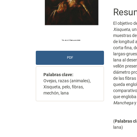
Resu
El objetivo d
Xisqueta
, u
muestras de 
de longitud a
corta-fina, d
largas-gruesa
PDF
lana al dese
vellón pres
diámetro pro
Palabras clave:
de las fibra
Ovejas, razas (animales),
queda englob
Xisqueta, pelo, fibras,
comparativo 
mechón, lana
que engloba 
Manchega
(
Palabras c
lana)