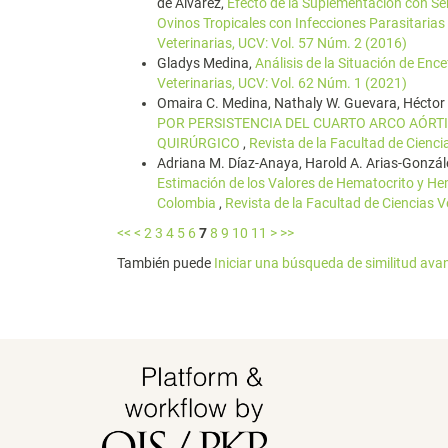
de Álvarez,
Efecto de la Suplementación con Se
Ovinos Tropicales con Infecciones Parasitarias
Veterinarias, UCV: Vol. 57 Núm. 2 (2016)
Gladys Medina,
Análisis de la Situación de Enc
Veterinarias, UCV: Vol. 62 Núm. 1 (2021)
Omaira C. Medina, Nathaly W. Guevara, Héctor A
POR PERSISTENCIA DEL CUARTO ARCO AÓRT
QUIRÚRGICO
,
Revista de la Facultad de Cienci
Adriana M. Díaz-Anaya, Harold A. Arias-González
Estimación de los Valores de Hematocrito y H
Colombia
,
Revista de la Facultad de Ciencias V
<<
<
2
3
4
5
6
7
8
9
10
11
>
>>
También puede
Iniciar una búsqueda de similitud av