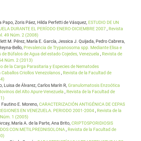
 Papo, Zoris Páez, Hilda Perfetti de Vásquez,
ESTUDIO DE UN
ZUELA DURANTE EL PERÍODO ENERO-DICIEMBRE 2007
,
Revista
ol. 49 Núm. 2 (2008)
lett M. Pérez, María E. García, Jessica J. Quijada, Pedro Cabrera,
 Reyna-Bello,
Prevalencia de Trypanosoma spp. Mediante Elisa e
s de Búfalos de Agua del estado Cojedes, Venezuela
,
Revista de
 54 Núm. 2 (2013)
vo de la Carga Parasitaria y Especies de Nematodes
en Caballos Criollos Venezolanos
,
Revista de la Facultad de
14)
, Luisa de Álvarez, Carlos Marín R,
Granulomatosis Enzoótica
Bovinos del Alto Apure-Venezuela
,
Revista de la Facultad de
21)
, Fautino E. Moreno,
CARACTERIZACIÓN ANTIGÉNICA DE CEPAS
 REGIONES EN VENEZUELA. PERIODO 2001-2004
,
Revista de la
6 Núm. 1 (2005)
Arcay, María A. de la Parte, Ana Brito,
CRIPTOSPORIDIOSIS
ADOS CON METILPREDNISOLONA
,
Revista de la Facultad de
10)