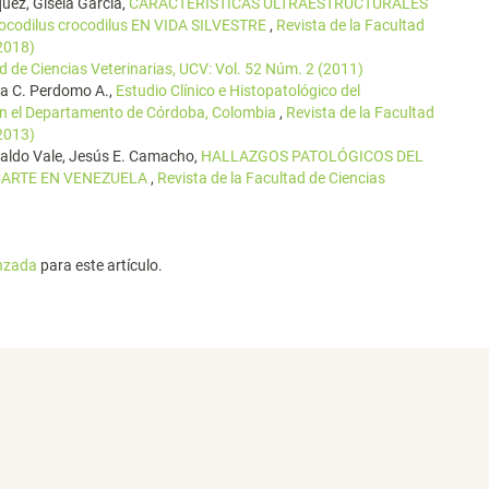
uez, Gisela García,
CARACTERISTÍCAS ULTRAESTRUCTURALES
odilus crocodilus EN VIDA SILVESTRE
,
Revista de la Facultad
(2018)
ad de Ciencias Veterinarias, UCV: Vol. 52 Núm. 2 (2011)
ra C. Perdomo A.,
Estudio Clínico e Histopatológico del
n el Departamento de Córdoba, Colombia
,
Revista de la Facultad
(2013)
aldo Vale, Jesús E. Camacho,
HALLAZGOS PATOLÓGICOS DEL
CARTE EN VENEZUELA
,
Revista de la Facultad de Ciencias
anzada
para este artículo.