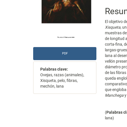
Resu
El objetivo d
Xisqueta
, u
muestras de 
de longitud a
corta-fina, d
largas-gruesa
PDF
lana al dese
vellón pres
diámetro pro
Palabras clave:
de las fibra
Ovejas, razas (animales),
queda englob
Xisqueta, pelo, fibras,
comparativo 
mechón, lana
que engloba 
Manchega
(
Palabras c
lana)