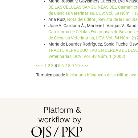
Mario Rossini V, Goyismery Cáceres, Eva Velasq
DE LAS CÉLULAS SANGUÍNEAS DEL Caiman croc
de Ciencias Veterinarias, UCV: Vol. 59 Núm. 1 
Ana Ruiz,
Nota del Editor
,
Revista de la Facult
José A. Cardona Á., Marlene I. Vargas V., Sand
Carcinoma de Células Escamosas de Bovinos e
de Ciencias Veterinarias, UCV: Vol. 54 Núm. 2 
María de Lourdes Rodríguez, Sonia Puche, Osw
TRACTO REPRODUCTIVO EN CERDAS DE DES
Veterinarias, UCV: Vol. 49 Núm. 1 (2008)
<<
<
1
2
3
4
5
6
7
8
9
10
>
>>
También puede
Iniciar una búsqueda de similitud av