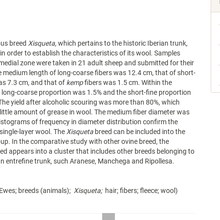
ous breed
Xisqueta
, which pertains to the historic Iberian trunk,
in order to establish the characteristics of its wool. Samples
 medial zone were taken in 21 adult sheep and submitted for their
e medium length of long-coarse fibers was 12.4 cm, that of short-
was 7.3 cm, and that of
kemp
fibers was 1.5 cm. Within the
 long-coarse proportion was 1.5% and the short-fine proportion
he yield after alcoholic scouring was more than 80%, which
 little amount of grease in wool. The medium fiber diameter was
histograms of frequency in diameter distribution confirm the
 single-layer wool. The
Xisqueta
breed can be included into the
oup. In the comparative study with other ovine breed, the
ed appears into a cluster that includes other breeds belonging to
ian entrefine trunk, such Aranese, Manchega and Ripollesa.
 Ewes; breeds (animals);
Xisqueta;
hair; fibers; fleece; wool)