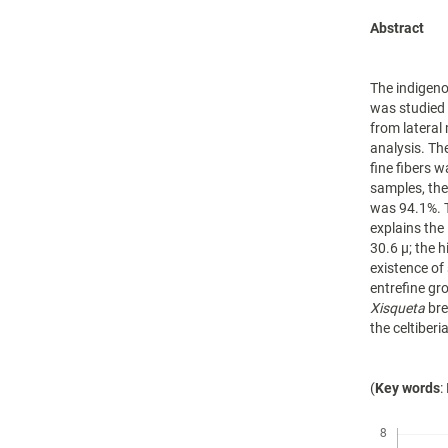
Abstract
The indigen
was studied 
from lateral
analysis. Th
fine fibers 
samples, the
was 94.1%. T
explains the
30.6 µ; the 
existence of
entrefine gr
Xisqueta
bre
the celtiber
(
Key words
:
Descargas