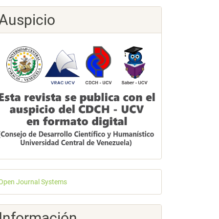
Auspicio
esarrollado
Open Journal Systems
or
Información