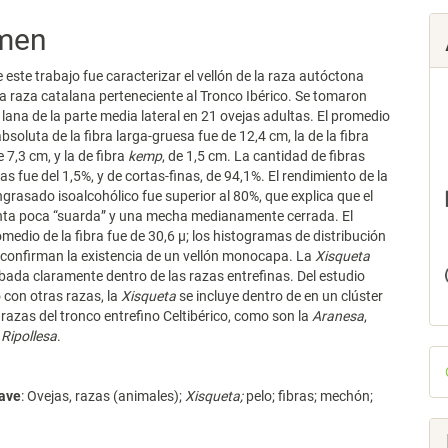
men
e este trabajo fue caracterizar el vellón de la raza autóctona
na raza catalana perteneciente al Tronco Ibérico. Se tomaron
lana de la parte media lateral en 21 ovejas adultas. El promedio
bsoluta de la fibra larga-gruesa fue de 12,4 cm, la de la fibra
e 7,3 cm, y la de fibra
kemp
, de 1,5 cm. La cantidad de fibras
s fue del 1,5%, y de cortas-finas, de 94,1%. El rendimiento de la
ngrasado isoalcohólico fue superior al 80%, que explica que el
enta poca “suarda” y una mecha medianamente cerrada. El
medio de la fibra fue de 30,6 µ; los histogramas de distribución
s confirman la existencia de un vellón monocapa. La
Xisqueta
ada claramente dentro de las razas entrefinas. Del estudio
con otras razas, la
Xisqueta
se incluye dentro de en un clúster
razas del tronco entrefino Celtibérico, como son la
Aranesa
,
y
Ripollesa
.
D
p
lave
: Ovejas, razas (animales);
Xisqueta;
pelo; fibras; mechón;