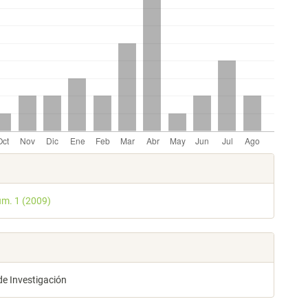
les
úm. 1 (2009)
lo
de Investigación