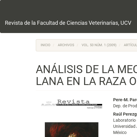
Navegación
principal
Contenido
principal
Revista de la Facultad de Ciencias Veterinarias, UCV
Barra
lateral
INICIO
ARCHIVOS
VOL. 50 NÚM. 1 (2009)
ARTÍCUL
ANÁLISIS DE LA ME
LANA EN LA RAZA 
Barra
Conte
Pere-M. Par
Dep. de Prod
lateral
princi
Raúl Perezg
del
del
Laboratorio 
Universidad
artículo
artícu
México