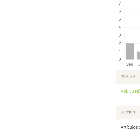
Detal
NÚMERO
del
Vol. 50 N
artícu
SECCIÓN
Artículos 