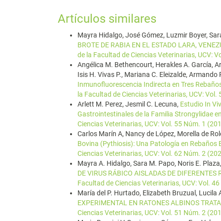
Artículos similares
Mayra Hidalgo, José Gómez, Luzmir Boyer, Sara
BROTE DE RABIA EN EL ESTADO LARA, VENE
de la Facultad de Ciencias Veterinarias, UCV: V
Angélica M. Bethencourt, Herakles A. García, Ar
Isis H. Vivas P., Mariana C. Eleizalde, Armando
Inmunofluorescencia Indirecta en Tres Rebaño
la Facultad de Ciencias Veterinarias, UCV: Vol.
Arlett M. Perez, Jesmil C. Lecuna,
Estudio In Vi
Gastrointestinales de la Familia Strongylidae 
Ciencias Veterinarias, UCV: Vol. 55 Núm. 1 (20
Carlos Marín A, Nancy de López, Morella de Rolo
Bovina (Pythiosis): Una Patología en Rebaños 
Ciencias Veterinarias, UCV: Vol. 62 Núm. 2 (20
Mayra A. Hidalgo, Sara M. Papo, Noris E. Plaza
DE VIRUS RÁBICO AISLADAS DE DIFERENTES
Facultad de Ciencias Veterinarias, UCV: Vol. 4
María del P. Hurtado, Elizabeth Bruzual, Lucila 
EXPERIMENTAL EN RATONES ALBINOS TRAT
Ciencias Veterinarias, UCV: Vol. 51 Núm. 2 (20