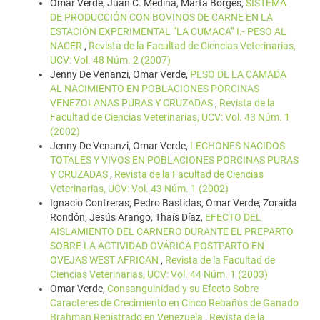
Omar Verde, Juan C. Medina, Marta Borges,
SISTEMA
DE PRODUCCIÓN CON BOVINOS DE CARNE EN LA
ESTACIÓN EXPERIMENTAL “LA CUMACA” I.- PESO AL
NACER
,
Revista de la Facultad de Ciencias Veterinarias,
UCV: Vol. 48 Núm. 2 (2007)
Jenny De Venanzi, Omar Verde,
PESO DE LA CAMADA
AL NACIMIENTO EN POBLACIONES PORCINAS
VENEZOLANAS PURAS Y CRUZADAS
,
Revista de la
Facultad de Ciencias Veterinarias, UCV: Vol. 43 Núm. 1
(2002)
Jenny De Venanzi, Omar Verde,
LECHONES NACIDOS
TOTALES Y VIVOS EN POBLACIONES PORCINAS PURAS
Y CRUZADAS
,
Revista de la Facultad de Ciencias
Veterinarias, UCV: Vol. 43 Núm. 1 (2002)
Ignacio Contreras, Pedro Bastidas, Omar Verde, Zoraida
Rondón, Jesús Arango, Thaís Díaz,
EFECTO DEL
AISLAMIENTO DEL CARNERO DURANTE EL PREPARTO
SOBRE LA ACTIVIDAD OVÁRICA POSTPARTO EN
OVEJAS WEST AFRICAN
,
Revista de la Facultad de
Ciencias Veterinarias, UCV: Vol. 44 Núm. 1 (2003)
Omar Verde,
Consanguinidad y su Efecto Sobre
Caracteres de Crecimiento en Cinco Rebaños de Ganado
Brahman Registrado en Venezuela
,
Revista de la