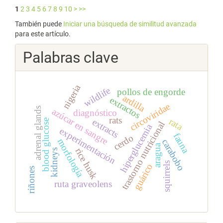
1
2
3
4
5
6
7
8
9
10
>
>>
También puede
Iniciar una búsqueda de similitud avanzada
para este artículo.
Palabras clave
nigeria
wildlife
pollos de engorde
ardilla
extractos
circoviridae
adrenal glands
azúcar en sangre
diagnóstico
rats
rata
extracts
blood glucose
trastorno nutricional
hiperglucemia
experimentación
fauna
cerdo
morfología
carabobo
aragua
rice husk
kidneys
squirrels
guárico
riñones
ruta graveolens