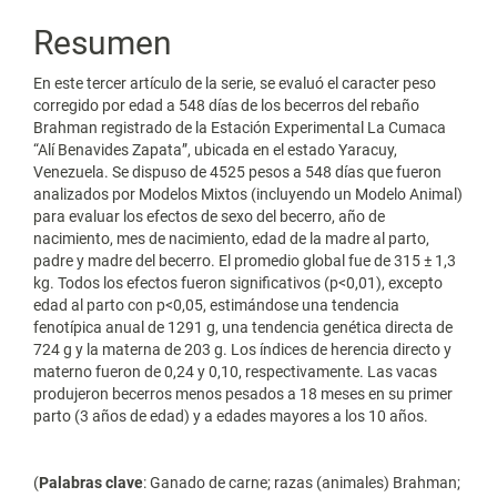
artículo
Resumen
En este tercer artículo de la serie, se evaluó el caracter peso
corregido por edad a 548 días de los becerros del rebaño
Brahman registrado de la Estación Experimental La Cumaca
“Alí Benavides Zapata”, ubicada en el estado Yaracuy,
Venezuela. Se dispuso de 4525 pesos a 548 días que fueron
analizados por Modelos Mixtos (incluyendo un Modelo Animal)
para evaluar los efectos de sexo del becerro, año de
nacimiento, mes de nacimiento, edad de la madre al parto,
padre y madre del becerro. El promedio global fue de 315 ± 1,3
kg. Todos los efectos fueron significativos (p<0,01), excepto
edad al parto con p<0,05, estimándose una tendencia
fenotípica anual de 1291 g, una tendencia genética directa de
724 g y la materna de 203 g. Los índices de herencia directo y
materno fueron de 0,24 y 0,10, respectivamente. Las vacas
produjeron becerros menos pesados a 18 meses en su primer
parto (3 años de edad) y a edades mayores a los 10 años.
(
Palabras clave
: Ganado de carne; razas (animales) Brahman;