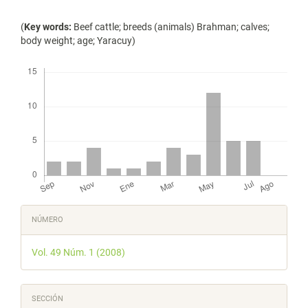
(
Key words:
Beef cattle; breeds (animals) Brahman; calves;
body weight; age; Yaracuy)
Descargas
Detalles
NÚMERO
del
Vol. 49 Núm. 1 (2008)
artículo
SECCIÓN