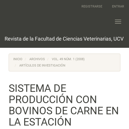
Navegación
REGISTRARSE
ENTRAR
principal
Contenido
principal
Toggl
Barra
navig
lateral
Revista de la Facultad de Ciencias Veterinarias, UCV
INICIO
ARCHIVOS
VOL. 49 NÚM. 1 (2008)
ARTÍCULOS DE INVESTIGACIÓN
SISTEMA DE
PRODUCCIÓN CON
BOVINOS DE CARNE EN
LA ESTACIÓN