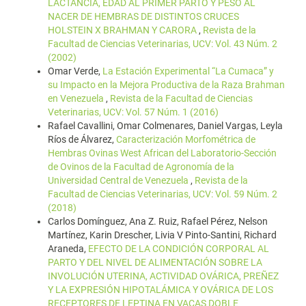
LACTANCIA, EDAD AL PRIMER PARTO Y PESO AL
NACER DE HEMBRAS DE DISTINTOS CRUCES
HOLSTEIN X BRAHMAN Y CARORA
,
Revista de la
Facultad de Ciencias Veterinarias, UCV: Vol. 43 Núm. 2
(2002)
Omar Verde,
La Estación Experimental “La Cumaca” y
su Impacto en la Mejora Productiva de la Raza Brahman
en Venezuela
,
Revista de la Facultad de Ciencias
Veterinarias, UCV: Vol. 57 Núm. 1 (2016)
Rafael Cavallini, Omar Colmenares, Daniel Vargas, Leyla
Ríos de Álvarez,
Caracterización Morfométrica de
Hembras Ovinas West African del Laboratorio-Sección
de Ovinos de la Facultad de Agronomía de la
Universidad Central de Venezuela
,
Revista de la
Facultad de Ciencias Veterinarias, UCV: Vol. 59 Núm. 2
(2018)
Carlos Domínguez, Ana Z. Ruiz, Rafael Pérez, Nelson
Martínez, Karin Drescher, Livia V Pinto-Santini, Richard
Araneda,
EFECTO DE LA CONDICIÓN CORPORAL AL
PARTO Y DEL NIVEL DE ALIMENTACIÓN SOBRE LA
INVOLUCIÓN UTERINA, ACTIVIDAD OVÁRICA, PREÑEZ
Y LA EXPRESIÓN HIPOTALÁMICA Y OVÁRICA DE LOS
RECEPTORES DE LEPTINA EN VACAS DOBLE