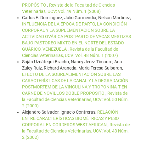
PROPÓSITO
,
Revista de la Facultad de Ciencias
Veterinarias, UCV: Vol. 49 Núm. 1 (2008)
Carlos E. Domínguez, Julio Garmendia, Nelson Martínez,
INFLUENCIA DE LA ÉPOCA DE PARTO, LA CONDICIÓN
CORPORAL Y LA SUPLEMENTACIÓN SOBRE LA
ACTIVIDAD OVÁRICA POSTPARTO DE VACAS MESTIZAS
BAJO PASTOREO MIXTO EN EL NORTE DEL ESTADO
GUÁRICO, VENEZUELA
,
Revista de la Facultad de
Ciencias Veterinarias, UCV: Vol. 48 Núm. 1 (2007)
Soján Uzcátegui-Bracho, Nancy Jerez-Timaure, Ana
Zuley Ruiz, Richard Araneda, María Teresa Sulbaran,
EFECTO DE LA SOBREALIMENTACIÓN SOBRE LAS
CARACTERÍSTICAS DE LA CANAL Y LA DEGRADACIÓN
POSTMORTEM DE LA VINCULINA Y TROPONINA-T EN
CARNE DE NOVILLOS DOBLE PROPÓSITO
,
Revista de
la Facultad de Ciencias Veterinarias, UCV: Vol. 50 Núm.
2 (2009)
Alejandro Salvador, Ignacio Contreras,
RELACIÓN
ENTRE CARACTERÍSTICAS BIOMÉTRICAS Y PESO
CORPORAL EN CORDEROS WEST AFRICAN
,
Revista de
la Facultad de Ciencias Veterinarias, UCV: Vol. 43 Núm.
2 (2002)