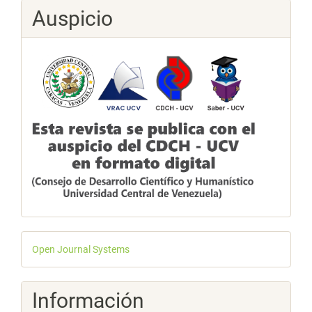
Auspicio
Desarrollado
Open Journal Systems
por
Información