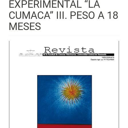
EXPERIMENTAL “LA
CUMACA” III. PESO A 18
MESES
Barra
lateral
del
artículo