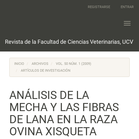
Navegación
REGISTRARSE
ENTRAR
principal
Contenido
principal
Toggl
Barra
navig
lateral
Revista de la Facultad de Ciencias Veterinarias, UCV
INICIO
ARCHIVOS
VOL. 50 NÚM. 1 (2009)
ARTÍCULOS DE INVESTIGACIÓN
ANÁLISIS DE LA
MECHA Y LAS FIBRAS
DE LANA EN LA RAZA
OVINA XISQUETA