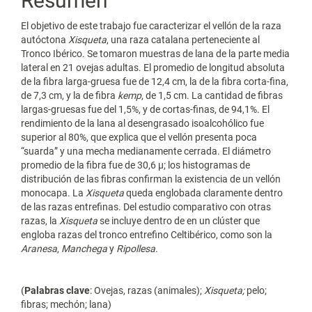
Resumen
El objetivo de este trabajo fue caracterizar el vellón de la raza
autóctona
Xisqueta
, una raza catalana perteneciente al
Tronco Ibérico. Se tomaron muestras de lana de la parte media
lateral en 21 ovejas adultas. El promedio de longitud absoluta
de la fibra larga-gruesa fue de 12,4 cm, la de la fibra corta-fina,
de 7,3 cm, y la de fibra
kemp
, de 1,5 cm. La cantidad de fibras
largas-gruesas fue del 1,5%, y de cortas-finas, de 94,1%. El
rendimiento de la lana al desengrasado isoalcohólico fue
superior al 80%, que explica que el vellón presenta poca
“suarda” y una mecha medianamente cerrada. El diámetro
promedio de la fibra fue de 30,6 µ; los histogramas de
distribución de las fibras confirman la existencia de un vellón
monocapa. La
Xisqueta
queda englobada claramente dentro
de las razas entrefinas. Del estudio comparativo con otras
razas, la
Xisqueta
se incluye dentro de en un clúster que
engloba razas del tronco entrefino Celtibérico, como son la
Aranesa
,
Manchega
y
Ripollesa
.
(
Palabras clave
: Ovejas, razas (animales);
Xisqueta;
pelo;
fibras; mechón; lana)