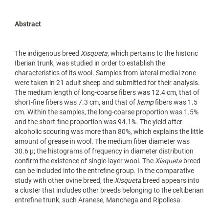
Abstract
The indigenous breed
Xisqueta
, which pertains to the historic
Iberian trunk, was studied in order to establish the
characteristics of its wool. Samples from lateral medial zone
were taken in 21 adult sheep and submitted for their analysis.
The medium length of long-coarse fibers was 12.4 cm, that of
short-fine fibers was 7.3 cm, and that of
kemp
fibers was 1.5
cm. Within the samples, the long-coarse proportion was 1.5%
and the short-fine proportion was 94.1%. The yield after
alcoholic scouring was more than 80%, which explains the little
amount of grease in wool. The medium fiber diameter was
30.6 µ; the histograms of frequency in diameter distribution
confirm the existence of single-layer wool. The
Xisqueta
breed
can be included into the entrefine group. In the comparative
study with other ovine breed, the
Xisqueta
breed appears into
a cluster that includes other breeds belonging to the celtiberian
entrefine trunk, such Aranese, Manchega and Ripollesa.