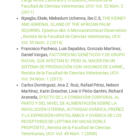
Large White, Landrace y Cruzados
,
Revista de la
Facultad de Ciencias Veterinarias, UCV: Vol. 52 Núm. 2
(2011)
Ikpegbu Ekele, Nlebedum Uchenna, Ibe C.S,
THE KIDNEY
AND ADRENAL GLAND OF THE AFRICAN PALM
SQUIRREL Epixerus ebii: A Microanatomical Observation
,
Revista de la Facultad de Ciencias Veterinarias, UCV:
Vol. 55 Núm. 2 (2014)
Francisco Pacheco, Luis Depablos, Gonzalo Martínez,
Daniel Vargas,
FACTORES NO GENÉTICOS Y DE GRUPO
RACIAL QUE AFECTAN EL PESO AL NACER EN UN
SISTEMA DE PRODUCCIÓN CON VACUNOS DE CARNE
,
Revista de la Facultad de Ciencias Veterinarias, UCV:
Vol. 54 Núm. 1 (2013)
Carlos Domínguez, Ana Z. Ruiz, Rafael Pérez, Nelson
Martínez, Karin Drescher, Livia V Pinto-Santini, Richard
Araneda,
EFECTO DE LA CONDICIÓN CORPORAL AL
PARTO Y DEL NIVEL DE ALIMENTACIÓN SOBRE LA
INVOLUCIÓN UTERINA, ACTIVIDAD OVÁRICA, PREÑEZ
Y LA EXPRESIÓN HIPOTALÁMICA Y OVÁRICA DE LOS
RECEPTORES DE LEPTINA EN VACAS DOBLE
PROPÓSITO
,
Revista de la Facultad de Ciencias
Veterinarias, UCV: Vol. 49 Núm. 1 (2008)