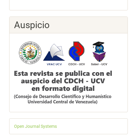
Auspicio
Desarrollado
Open Journal Systems
por