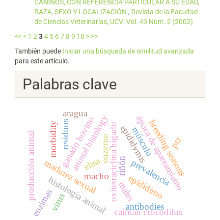
CANINOS, CON REFERENCIA PARTICULAR A SU EDAD,
RAZA, SEXO Y LOCALIZACIÓN
,
Revista de la Facultad
de Ciencias Veterinarias, UCV: Vol. 43 Núm. 2 (2002)
<<
<
1
2
3
4
5
6
7
8
9
10
>
>>
También puede
Iniciar una búsqueda de similitud avanzada
para este artículo.
Palabras clave
aragua
animal histology
época de apareamiento
ganado bovino
breeding seasons
residuos
morbidity
oxitetraciclina hígado
epididymis
músculo
producción animal
enzyme
pcr
elisa
riñón
prevalencia
madurez sexual
macho
epidídimo
histologia animal
males
enzimas
virus
antibodies
caiman crocodilus