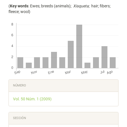
(
Key words
: Ewes; breeds (animals);
Xisqueta;
hair; fibers;
fleece; wool)
Descargas
Detalles
NÚMERO
del
Vol. 50 Núm. 1 (2009)
artículo
SECCIÓN