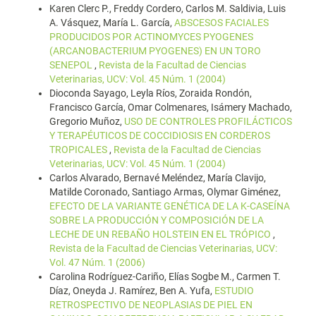
Karen Clerc P., Freddy Cordero, Carlos M. Saldivia, Luis
A. Vásquez, María L. García,
ABSCESOS FACIALES
PRODUCIDOS POR ACTINOMYCES PYOGENES
(ARCANOBACTERIUM PYOGENES) EN UN TORO
SENEPOL
,
Revista de la Facultad de Ciencias
Veterinarias, UCV: Vol. 45 Núm. 1 (2004)
Dioconda Sayago, Leyla Ríos, Zoraida Rondón,
Francisco García, Omar Colmenares, Isámery Machado,
Gregorio Muñoz,
USO DE CONTROLES PROFILÁCTICOS
Y TERAPÉUTICOS DE COCCIDIOSIS EN CORDEROS
TROPICALES
,
Revista de la Facultad de Ciencias
Veterinarias, UCV: Vol. 45 Núm. 1 (2004)
Carlos Alvarado, Bernavé Meléndez, María Clavijo,
Matilde Coronado, Santiago Armas, Olymar Giménez,
EFECTO DE LA VARIANTE GENÉTICA DE LA K-CASEÍNA
SOBRE LA PRODUCCIÓN Y COMPOSICIÓN DE LA
LECHE DE UN REBAÑO HOLSTEIN EN EL TRÓPICO
,
Revista de la Facultad de Ciencias Veterinarias, UCV:
Vol. 47 Núm. 1 (2006)
Carolina Rodríguez-Cariño, Elías Sogbe M., Carmen T.
Díaz, Oneyda J. Ramírez, Ben A. Yufa,
ESTUDIO
RETROSPECTIVO DE NEOPLASIAS DE PIEL EN