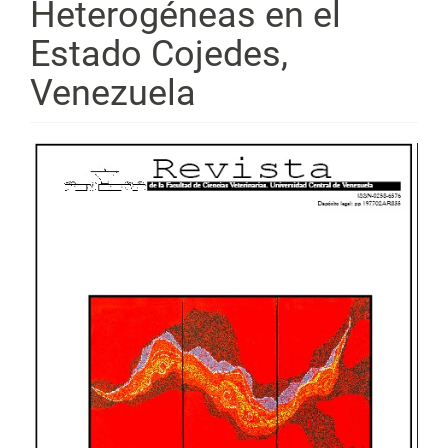
Heterogéneas en el
Estado Cojedes,
Venezuela
Barra
lateral
del
artículo