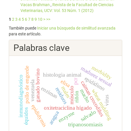
Vacas Brahman
,
Revista de la Facultad de Ciencias
Veterinarias, UCV: Vol. 53 Núm. 1 (2012)
1
2
3
4
5
6
7
8
9
10
>
>>
También puede
Iniciar una búsqueda de similitud avanzada
para este artículo.
Palabras clave
morbidity
madurez sexual
pollo de engorde
ganado bovino
histologia animal
inmunodiagnóstico
epidídimo
pcr
elisa
venezuela
caiman crocodilus
males
enzimas
músculo
residuos
wheat middling
macho
riñón
virus
epididymis
oxitetraciclina hígado
équidos
salvado
aragua
enzyme
tripanosomiasis