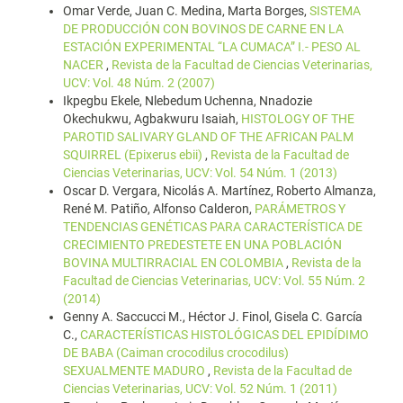
Omar Verde, Juan C. Medina, Marta Borges,
SISTEMA
DE PRODUCCIÓN CON BOVINOS DE CARNE EN LA
ESTACIÓN EXPERIMENTAL “LA CUMACA” I.- PESO AL
NACER
,
Revista de la Facultad de Ciencias Veterinarias,
UCV: Vol. 48 Núm. 2 (2007)
Ikpegbu Ekele, Nlebedum Uchenna, Nnadozie
Okechukwu, Agbakwuru Isaiah,
HISTOLOGY OF THE
PAROTID SALIVARY GLAND OF THE AFRICAN PALM
SQUIRREL (Epixerus ebii)
,
Revista de la Facultad de
Ciencias Veterinarias, UCV: Vol. 54 Núm. 1 (2013)
Oscar D. Vergara, Nicolás A. Martínez, Roberto Almanza,
René M. Patiño, Alfonso Calderon,
PARÁMETROS Y
TENDENCIAS GENÉTICAS PARA CARACTERÍSTICA DE
CRECIMIENTO PREDESTETE EN UNA POBLACIÓN
BOVINA MULTIRRACIAL EN COLOMBIA
,
Revista de la
Facultad de Ciencias Veterinarias, UCV: Vol. 55 Núm. 2
(2014)
Genny A. Saccucci M., Héctor J. Finol, Gisela C. García
C.,
CARACTERÍSTICAS HISTOLÓGICAS DEL EPIDÍDIMO
DE BABA (Caiman crocodilus crocodilus)
SEXUALMENTE MADURO
,
Revista de la Facultad de
Ciencias Veterinarias, UCV: Vol. 52 Núm. 1 (2011)