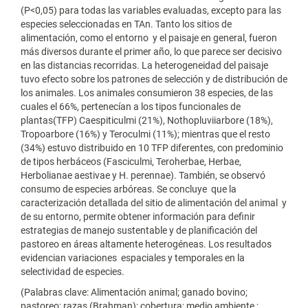
(P<0,05) para todas las variables evaluadas, excepto para las
especies seleccionadas en TAn. Tanto los sitios de
alimentación, como el entorno y el paisaje en general, fueron
más diversos durante el primer año, lo que parece ser decisivo
en las distancias recorridas. La heterogeneidad del paisaje
tuvo efecto sobre los patrones de selección y de distribución de
los animales. Los animales consumieron 38 especies, de las
cuales el 66%, pertenecían a los tipos funcionales de
plantas(TFP) Caespiticulmi (21%), Nothopluviiarbore (18%),
Tropoarbore (16%) y Teroculmi (11%); mientras que el resto
(34%) estuvo distribuido en 10 TFP diferentes, con predominio
de tipos herbáceos (Fasciculmi, Teroherbae, Herbae,
Herbolianae aestivae y H. perennae). También, se observó
consumo de especies arbóreas. Se concluye que la
caracterización detallada del sitio de alimentación del animal y
de su entorno, permite obtener información para definir
estrategias de manejo sustentable y de planificación del
pastoreo en áreas altamente heterogéneas. Los resultados
evidencian variaciones espaciales y temporales en la
selectividad de especies.
(Palabras clave: Alimentación animal; ganado bovino;
pastoreo; razas (Brahman); cobertura; medio ambiente ;