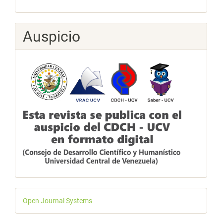
Auspicio
Desarrollado
Open Journal Systems
por