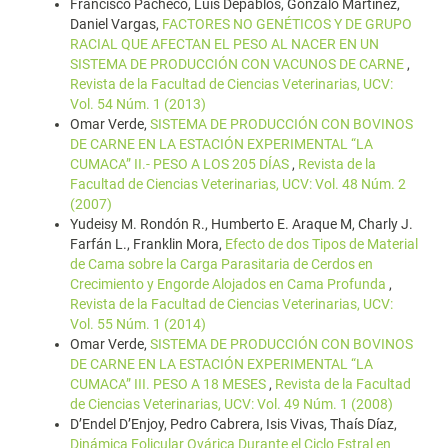
Francisco Pacheco, Luis Depablos, Gonzalo Martínez,
Daniel Vargas,
FACTORES NO GENÉTICOS Y DE GRUPO
RACIAL QUE AFECTAN EL PESO AL NACER EN UN
SISTEMA DE PRODUCCIÓN CON VACUNOS DE CARNE
,
Revista de la Facultad de Ciencias Veterinarias, UCV:
Vol. 54 Núm. 1 (2013)
Omar Verde,
SISTEMA DE PRODUCCIÓN CON BOVINOS
DE CARNE EN LA ESTACIÓN EXPERIMENTAL “LA
CUMACA” II.- PESO A LOS 205 DÍAS
,
Revista de la
Facultad de Ciencias Veterinarias, UCV: Vol. 48 Núm. 2
(2007)
Yudeisy M. Rondón R., Humberto E. Araque M, Charly J.
Farfán L., Franklin Mora,
Efecto de dos Tipos de Material
de Cama sobre la Carga Parasitaria de Cerdos en
Crecimiento y Engorde Alojados en Cama Profunda
,
Revista de la Facultad de Ciencias Veterinarias, UCV:
Vol. 55 Núm. 1 (2014)
Omar Verde,
SISTEMA DE PRODUCCIÓN CON BOVINOS
DE CARNE EN LA ESTACIÓN EXPERIMENTAL “LA
CUMACA” III. PESO A 18 MESES
,
Revista de la Facultad
de Ciencias Veterinarias, UCV: Vol. 49 Núm. 1 (2008)
D’Endel D’Enjoy, Pedro Cabrera, Isis Vivas, Thaís Díaz,
Dinámica Folicular Ovárica Durante el Ciclo Estral en