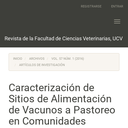
Navegación
REGISTRARSE
ENTRAR
principal
Contenido
principal
Toggl
Barra
navig
lateral
Revista de la Facultad de Ciencias Veterinarias, UCV
INICIO
ARCHIVOS
VOL. 57 NÚM. 1 (2016)
ARTÍCULOS DE INVESTIGACIÓN
Caracterización de
Sitios de Alimentación
de Vacunos a Pastoreo
en Comunidades