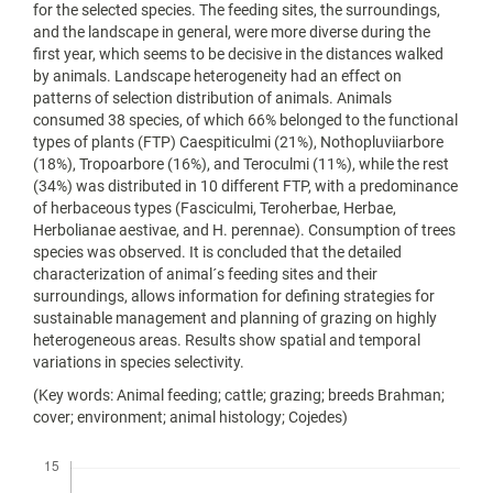
for the selected species. The feeding sites, the surroundings,
and the landscape in general, were more diverse during the
first year, which seems to be decisive in the distances walked
by animals. Landscape heterogeneity had an effect on
patterns of selection distribution of animals. Animals
consumed 38 species, of which 66% belonged to the functional
types of plants (FTP) Caespiticulmi (21%), Nothopluviiarbore
(18%), Tropoarbore (16%), and Teroculmi (11%), while the rest
(34%) was distributed in 10 different FTP, with a predominance
of herbaceous types (Fasciculmi, Teroherbae, Herbae,
Herbolianae aestivae, and H. perennae). Consumption of trees
species was observed. It is concluded that the detailed
characterization of animal´s feeding sites and their
surroundings, allows information for defining strategies for
sustainable management and planning of grazing on highly
heterogeneous areas. Results show spatial and temporal
variations in species selectivity.
(Key words: Animal feeding; cattle; grazing; breeds Brahman;
cover; environment; animal histology; Cojedes)
Descargas