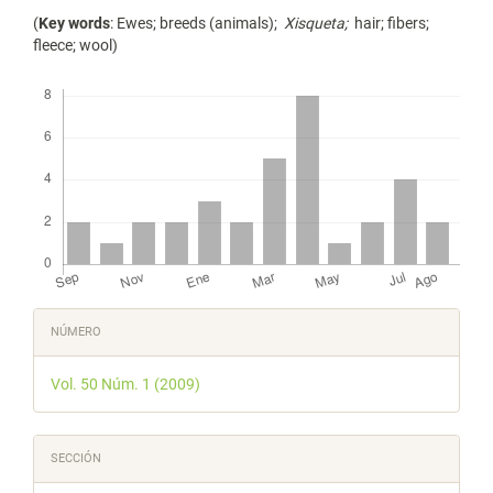
(
Key words
: Ewes; breeds (animals);
Xisqueta;
hair; fibers;
fleece; wool)
Descargas
Detalles
NÚMERO
del
Vol. 50 Núm. 1 (2009)
artículo
SECCIÓN