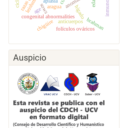
inmunología
edad
aplasia
sows
aragua
hígado
age
congenital abnormalities
brahman
chigüire
anticuerpos
folículos ováricos
Auspicio