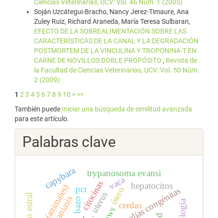
Ciencias Veterinarias, UCV: Vol. 46 Núm. 1 (2005)
Soján Uzcátegui-Bracho, Nancy Jerez-Timaure, Ana
Zuley Ruiz, Richard Araneda, María Teresa Sulbaran,
EFECTO DE LA SOBREALIMENTACIÓN SOBRE LAS
CARACTERÍSTICAS DE LA CANAL Y LA DEGRADACIÓN
POSTMORTEM DE LA VINCULINA Y TROPONINA-T EN
CARNE DE NOVILLOS DOBLE PROPÓSITO
,
Revista de
la Facultad de Ciencias Veterinarias, UCV: Vol. 50 Núm.
2 (2009)
1
2
3
4
5
6
7
8
9
10
>
>>
También puede
Iniciar una búsqueda de similitud avanzada
para este artículo.
Palabras clave
capybara
trypanosoma evansi
vaca
citocinas
hepatocitos
razas (animales)
pcr
útero
anomalías congénitas
uterus
ciclo estral
leishmaniasis
bazo
cerdas
cows