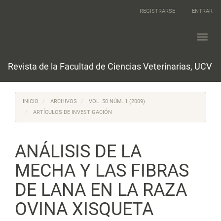
Navegación
REGISTRARSE
ENTRAR
principal
Contenido
principal
Toggl
Barra
navig
lateral
Revista de la Facultad de Ciencias Veterinarias, UCV
INICIO
ARCHIVOS
VOL. 50 NÚM. 1 (2009)
ARTÍCULOS DE INVESTIGACIÓN
ANÁLISIS DE LA
MECHA Y LAS FIBRAS
DE LANA EN LA RAZA
OVINA XISQUETA