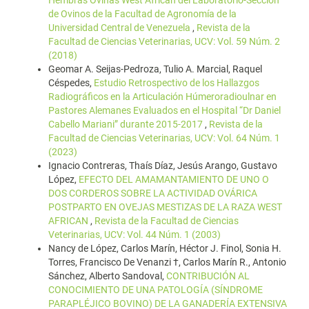
Hembras Ovinas West African del Laboratorio-Sección
de Ovinos de la Facultad de Agronomía de la
Universidad Central de Venezuela
,
Revista de la
Facultad de Ciencias Veterinarias, UCV: Vol. 59 Núm. 2
(2018)
Geomar A. Seijas-Pedroza, Tulio A. Marcial, Raquel
Céspedes,
Estudio Retrospectivo de los Hallazgos
Radiográficos en la Articulación Húmeroradioulnar en
Pastores Alemanes Evaluados en el Hospital “Dr Daniel
Cabello Mariani” durante 2015-2017
,
Revista de la
Facultad de Ciencias Veterinarias, UCV: Vol. 64 Núm. 1
(2023)
Ignacio Contreras, Thaís Díaz, Jesús Arango, Gustavo
López,
EFECTO DEL AMAMANTAMIENTO DE UNO O
DOS CORDEROS SOBRE LA ACTIVIDAD OVÁRICA
POSTPARTO EN OVEJAS MESTIZAS DE LA RAZA WEST
AFRICAN
,
Revista de la Facultad de Ciencias
Veterinarias, UCV: Vol. 44 Núm. 1 (2003)
Nancy de López, Carlos Marín, Héctor J. Finol, Sonia H.
Torres, Francisco De Venanzi †, Carlos Marín R., Antonio
Sánchez, Alberto Sandoval,
CONTRIBUCIÓN AL
CONOCIMIENTO DE UNA PATOLOGÍA (SÍNDROME
PARAPLÉJICO BOVINO) DE LA GANADERÍA EXTENSIVA