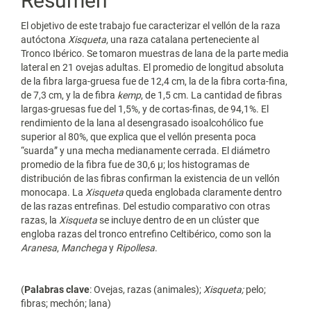
Resumen
El objetivo de este trabajo fue caracterizar el vellón de la raza
autóctona
Xisqueta
, una raza catalana perteneciente al
Tronco Ibérico. Se tomaron muestras de lana de la parte media
lateral en 21 ovejas adultas. El promedio de longitud absoluta
de la fibra larga-gruesa fue de 12,4 cm, la de la fibra corta-fina,
de 7,3 cm, y la de fibra
kemp
, de 1,5 cm. La cantidad de fibras
largas-gruesas fue del 1,5%, y de cortas-finas, de 94,1%. El
rendimiento de la lana al desengrasado isoalcohólico fue
superior al 80%, que explica que el vellón presenta poca
“suarda” y una mecha medianamente cerrada. El diámetro
promedio de la fibra fue de 30,6 µ; los histogramas de
distribución de las fibras confirman la existencia de un vellón
monocapa. La
Xisqueta
queda englobada claramente dentro
de las razas entrefinas. Del estudio comparativo con otras
razas, la
Xisqueta
se incluye dentro de en un clúster que
engloba razas del tronco entrefino Celtibérico, como son la
Aranesa
,
Manchega
y
Ripollesa
.
(
Palabras clave
: Ovejas, razas (animales);
Xisqueta;
pelo;
fibras; mechón; lana)