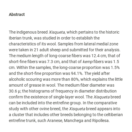
Abstract
The indigenous breed
Xisqueta
, which pertains to the historic
Iberian trunk, was studied in order to establish the
characteristics of its wool. Samples from lateral medial zone
were taken in 21 adult sheep and submitted for their analysis.
The medium length of long-coarse fibers was 12.4 cm, that of
short-fine fibers was 7.3 cm, and that of
kemp
fibers was 1.5
cm. Within the samples, the long-coarse proportion was 1.5%
and the short-fine proportion was 94.1%. The yield after
alcoholic scouring was more than 80%, which explains the little
amount of grease in wool. The medium fiber diameter was
30.6 µ; the histograms of frequency in diameter distribution
confirm the existence of single-layer wool. The
Xisqueta
breed
can be included into the entrefine group. In the comparative
study with other ovine breed, the
Xisqueta
breed appears into
a cluster that includes other breeds belonging to the celtiberian
entrefine trunk, such Aranese, Manchega and Ripollesa.