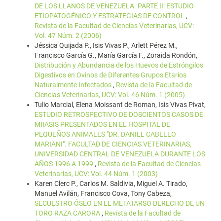
DE LOS LLANOS DE VENEZUELA. PARTE II: ESTUDIO
ETIOPATOGÉNICO Y ESTRATEGIAS DE CONTROL
,
Revista de la Facultad de Ciencias Veterinarias, UCV:
Vol. 47 Núm. 2 (2006)
Jéssica Quijada P., Isis Vivas P., Arlett Pérez M.,
Francisco García G., María García F., Zoraida Rondón,
Distribución y Abundancia de los Huevos de Estróngilos
Digestivos en Ovinos de Diferentes Grupos Etarios
Naturalmente Infectados
,
Revista de la Facultad de
Ciencias Veterinarias, UCV: Vol. 46 Núm. 1 (2005)
Tulio Marcial, Elena Moissant de Roman, Isis Vivas Pivat,
ESTUDIO RETROSPECTIVO DE DOSCIENTOS CASOS DE
MIIASIS PRESENTADOS EN EL HOSPITAL DE
PEQUEÑOS ANIMALES "DR. DANIEL CABELLO
MARIANI". FACULTAD DE CIENCIAS VETERINARIAS,
UNIVERSIDAD CENTRAL DE VENEZUELA DURANTE LOS
AÑOS 1996 A 1999
,
Revista de la Facultad de Ciencias
Veterinarias, UCV: Vol. 44 Núm. 1 (2003)
Karen Clerc P., Carlos M. Saldivia, Miguel A. Tirado,
Manuel Avilán, Francisco Cova, Tony Cabeza,
SECUESTRO ÓSEO EN EL METATARSO DERECHO DE UN
TORO RAZA CARORA
,
Revista de la Facultad de